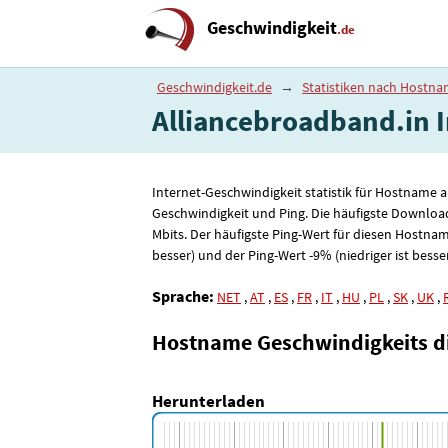
Geschwindigkeit
.de
Geschwindigkeit.de
→
Statistiken nach Hostn
Alliancebroadband.in In
Internet-Geschwindigkeit statistik für Hostname 
Geschwindigkeit und Ping. Die häufigste Downloa
Mbits. Der häufigste Ping-Wert für diesen Hostnam
besser) und der Ping-Wert -9% (niedriger ist besser
Sprache:
NET
,
AT
,
ES
,
FR
,
IT
,
HU
,
PL
,
SK
,
UK
,
Hostname Geschwindigkeits 
Herunterladen