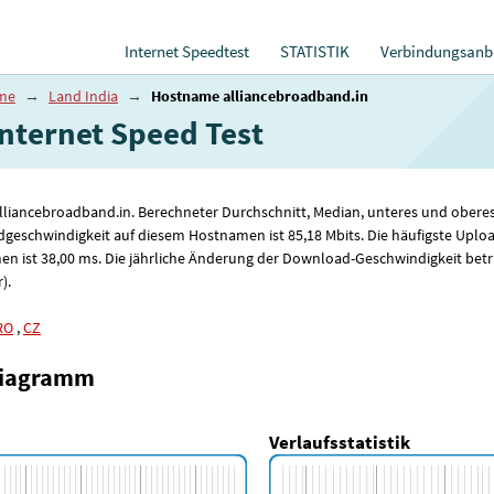
Internet Speedtest
STATISTIK
Verbindungsanbi
ame
→
Land India
→
Hostname alliancebroadband.in
ternet Speed ​​Test
alliancebroadband.in. Berechneter Durchschnitt, Median, unteres und obere
dgeschwindigkeit auf diesem Hostnamen ist 85
,18
Mbits. Die häufigste Uplo
en ist 38
,00
ms. Die jährliche Änderung der Download-Geschwindigkeit betr
).
RO
,
CZ
diagramm
Verlaufsstatistik