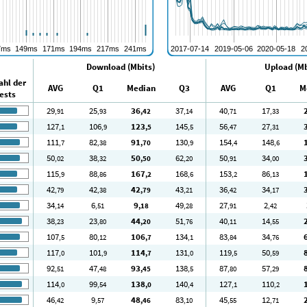
Download (Mbits)
Upload (Mb
ahl der
AVG
Q1
Median
Q3
AVG
Q1
M
ests
29
25
36
37
40
17
,91
,93
,42
,14
,71
,33
127
106
123
145
56
27
,1
,9
,5
,5
,47
,31
111
82
91
130
154
148
,7
,38
,70
,9
,4
,6
50
38
50
62
50
34
,02
,32
,50
,20
,91
,00
115
88
167
168
153
86
,9
,86
,2
,6
,2
,13
42
42
42
43
36
34
,79
,38
,79
,21
,42
,17
34
6
9
49
27
2
,14
,51
,18
,28
,91
,42
38
23
44
51
40
14
,23
,80
,20
,76
,11
,55
107
80
106
134
83
34
,5
,12
,7
,1
,84
,76
117
101
114
131
119
50
,0
,9
,7
,0
,5
,59
92
47
93
138
87
57
,51
,48
,45
,5
,80
,29
114
99
138
140
127
110
,0
,54
,0
,4
,1
,2
46
9
48
83
45
12
,42
,57
,46
,10
,55
,71