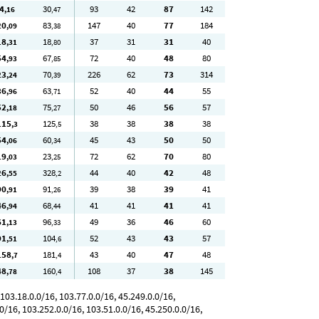
4
30
93
42
87
142
,16
,47
20
83
147
40
77
184
,09
,38
18
18
37
31
31
40
,31
,80
54
67
72
40
48
80
,93
,85
23
70
226
62
73
314
,24
,39
36
63
52
40
44
55
,96
,71
52
75
50
46
56
57
,18
,27
115
125
38
38
38
38
,3
,5
54
60
45
43
50
50
,06
,34
19
23
72
62
70
80
,03
,25
26
328
44
40
42
48
,55
,2
90
91
39
38
39
41
,91
,26
46
68
41
41
41
41
,94
,44
61
96
49
36
46
60
,13
,33
91
104
52
43
43
57
,51
,6
158
181
43
40
47
48
,7
,4
48
160
108
37
38
145
,78
,4
03.18.0.0/16, 103.77.0.0/16, 45.249.0.0/16,
0/16, 103.252.0.0/16, 103.51.0.0/16, 45.250.0.0/16,