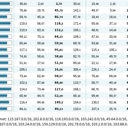
36
2
3
30
15
1
,83
,50
,70
,81
,48
,35
76
18
45
142
49
5
,86
,75
,70
,1
,37
,84
59
45
86
87
18
18
,70
,14
,74
,78
,43
,01
110
56
118
172
50
37
,6
,57
,3
,4
,05
,13
110
83
152
159
48
14
,9
,31
,2
,1
,91
,60
94
70
84
108
47
20
,12
,11
,15
,2
,33
,58
65
59
59
68
53
31
,64
,65
,96
,78
,86
,60
117
95
95
128
115
105
,2
,54
,81
,1
,3
,1
74
58
58
82
55
49
,59
,61
,88
,70
,34
,70
51
17
51
85
22
17
,61
,52
,54
,63
,12
,90
209
15
16
306
226
24
,1
,32
,06
,4
,3
,47
73
62
94
95
76
69
,64
,40
,97
,55
,60
,09
102
87
88
110
56
40
,8
,68
,40
,7
,77
,19
114
73
127
168
66
26
,6
,46
,0
,1
,75
,90
65
44
52
80
99
90
,90
,73
,10
,18
,49
,37
116
94
149
154
130
92
,4
,48
,5
,9
,0
,96
84
40
49
110
107
25
,11
,29
,13
,4
,8
,75
 115.187.0.0/16, 202.8.0.0/16, 116.193.0.0/16, 103.242.0.0/16, 45.64.0.0/16, 1
107.0.0/16, 103.24.0.0/16, 150.129.0.0/16, 202.78.0.0/16, 103.2.0.0/16, 103.88.0.