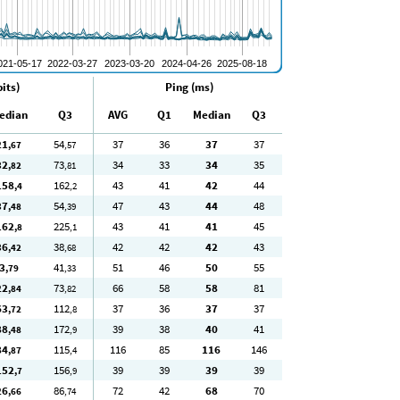
its)
Ping (ms)
edian
Q3
AVG
Q1
Median
Q3
21
54
37
36
37
37
,67
,57
32
73
34
33
34
35
,82
,81
158
162
43
41
42
44
,4
,2
37
54
47
43
44
48
,48
,39
162
225
43
41
41
45
,8
,1
36
38
42
42
42
43
,42
,68
3
41
51
46
50
55
,79
,33
22
73
66
58
58
81
,84
,82
63
112
37
36
37
37
,72
,8
88
172
39
38
40
41
,48
,9
84
115
116
85
116
146
,87
,4
152
156
39
39
39
39
,7
,9
26
86
72
42
68
70
,66
,74