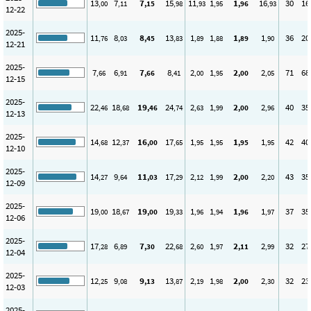
13
7
7
15
11
1
1
16
30
16
,00
,11
,15
,98
,93
,95
,96
,93
12-22
2025-
11
8
8
13
1
1
1
1
36
20
,76
,03
,45
,83
,89
,88
,89
,90
12-21
2025-
7
6
7
8
2
1
2
2
71
68
,66
,91
,66
,41
,00
,95
,00
,05
12-15
2025-
22
18
19
24
2
1
2
2
40
35
,46
,68
,46
,74
,63
,99
,00
,96
12-13
2025-
14
12
16
17
1
1
1
1
42
40
,68
,37
,00
,65
,95
,95
,95
,95
12-10
2025-
14
9
11
17
2
1
2
2
43
35
,27
,64
,03
,29
,12
,99
,00
,20
12-09
2025-
19
18
19
19
1
1
1
1
37
35
,00
,67
,00
,33
,96
,94
,96
,97
12-06
2025-
17
6
7
22
2
1
2
2
32
27
,28
,89
,30
,68
,60
,97
,11
,99
12-04
2025-
12
9
9
13
2
1
2
2
32
23
,25
,08
,13
,87
,19
,98
,00
,30
12-03
2025-