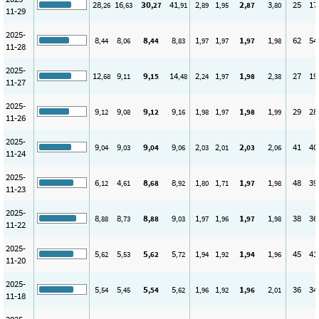
28
16
30
41
2
1
2
3
25
17
,26
,63
,27
,91
,89
,95
,87
,80
11-29
2025-
8
8
8
8
1
1
1
1
62
54
,44
,06
,44
,83
,97
,97
,97
,98
11-28
2025-
12
9
9
14
2
1
1
2
27
19
,68
,11
,15
,48
,24
,97
,98
,38
11-27
2025-
9
9
9
9
1
1
1
1
29
28
,12
,08
,12
,16
,98
,97
,98
,99
11-26
2025-
9
9
9
9
2
2
2
2
41
40
,04
,03
,04
,06
,03
,01
,03
,06
11-24
2025-
6
4
8
8
1
1
1
1
48
39
,12
,61
,68
,92
,80
,71
,97
,98
11-23
2025-
8
8
8
9
1
1
1
1
38
36
,88
,73
,88
,03
,97
,96
,97
,98
11-22
2025-
5
5
5
5
1
1
1
1
45
41
,62
,53
,62
,72
,94
,92
,94
,96
11-20
2025-
5
5
5
5
1
1
1
2
36
34
,54
,45
,54
,62
,96
,92
,96
,01
11-18