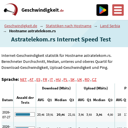
Geschwindigkeit
.de
Geschwindigkeit.de
→
Statistiken nach Hostname
→
Land Serbia
→
Hostname astratelekom.rs
Astratelekom.rs Internet Speed ​​Test
Internet-Geschwindigkeit statistik für Hostname astratelekom.rs.
Berechneter Durchschnitt, Median, unteres und oberes Quartil für
Download-Geschwindigkeit, Upload-Geschwindigkeit und Ping.
Sprache:
NET
,
AT
,
ES
,
FR
,
IT
,
HU
,
PL
,
SK
,
UK
,
RO
,
CZ
Download (Mbits)
Upload (Mbits)
Pi
Anzahl der
Datum
AVG
Q1
Median
Q3
AVG
Q1
Median
Q3
AVG
Q1
Tests
2026-
20
19
20
21
3
3
3
4
18
17
,46
,91
,46
,01
,96
,93
,96
,00
07-27
2026-