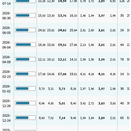
15
12
14
17
5
1
2
6
126
20
,26
,30
,94
,90
,78
,72
,85
,92
07-14
2026-
15
13
13
16
1
1
1
1
35
25
,03
,33
,76
,10
,96
,94
,97
,99
06-30
2026-
24
23
24
25
2
2
2
2
16
16
,82
,81
,82
,84
,81
,80
,81
,82
06-05
2026-
18
15
19
27
2
1
2
2
44
22
,38
,55
,52
,86
,13
,96
,01
,81
06-04
2026-
12
10
12
14
1
1
1
2
78
55
,11
,12
,11
,11
,99
,96
,99
,01
04-09
2026-
17
14
17
19
4
4
4
4
14
14
,08
,65
,08
,51
,31
,28
,31
,35
02-23
2026-
5
3
5
8
1
1
1
1
36
32
,73
,21
,73
,26
,97
,96
,97
,98
01-02
2025-
6
4
5
8
3
2
2
3
40
35
,96
,55
,01
,40
,42
,72
,83
,83
12-26
2025-
8
7
7
9
1
1
1
2
65
53
,60
,02
,14
,45
,94
,84
,89
,01
12-24
2025-