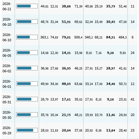
2026-
44
12
38
71
40
25
35
51
11
,81
,31
,88
,39
,86
,19
,79
,46
06-21
2026-
48
31
51
69
32
15
30
47
14
,75
,04
,91
,62
,04
,49
,45
,00
06-20
2026-
363
74
79
509
340
68
84
484
8
,1
,83
,01
,4
,2
,21
,51
,3
06-10
2026-
14
12
14
15
8
7
9
9
24
,08
,30
,31
,98
,02
,16
,28
,50
06-05
2026-
36
27
36
46
27
15
28
41
14
,98
,68
,95
,25
,91
,27
,97
,61
06-02
2026-
49
34
48
63
33
17
34
50
12
,90
,30
,05
,66
,24
,00
,48
,72
06-01
2026-
26
13
17
35
17
8
9
23
41
,79
,97
,61
,02
,91
,15
,18
,31
05-31
2026-
35
16
21
48
19
10
11
24
20
,78
,34
,75
,21
,93
,70
,46
,93
05-30
2026-
28
11
20
37
20
6
13
28
23
,53
,53
,04
,05
,92
,35
,84
,40
05-29