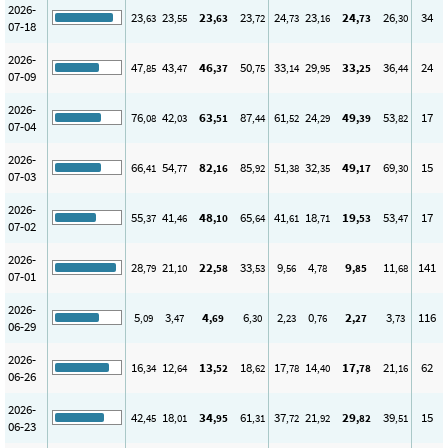
2026-
23
23
23
23
24
23
24
26
34
,63
,55
,63
,72
,73
,16
,73
,30
07-18
2026-
47
43
46
50
33
29
33
36
24
,85
,47
,37
,75
,14
,95
,25
,44
07-09
2026-
76
42
63
87
61
24
49
53
17
,08
,03
,51
,44
,52
,29
,39
,82
07-04
2026-
66
54
82
85
51
32
49
69
15
,41
,77
,16
,92
,38
,35
,17
,30
07-03
2026-
55
41
48
65
41
18
19
53
17
,37
,46
,10
,64
,61
,71
,53
,47
07-02
2026-
28
21
22
33
9
4
9
11
141
,79
,10
,58
,53
,56
,78
,85
,68
07-01
2026-
5
3
4
6
2
0
2
3
116
,09
,47
,69
,30
,23
,76
,27
,73
06-29
2026-
16
12
13
18
17
14
17
21
62
,34
,64
,52
,62
,78
,40
,78
,16
06-26
2026-
42
18
34
61
37
21
29
39
15
,45
,01
,95
,31
,72
,92
,82
,51
06-23