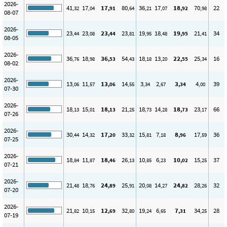
2026-
41
17
17
80
36
17
18
70
22
,32
,04
,91
,64
,21
,07
,92
,98
08-07
2026-
23
23
23
23
19
18
19
21
34
,44
,08
,44
,81
,95
,48
,95
,41
08-05
2026-
36
18
36
54
18
13
22
25
16
,76
,98
,53
,43
,18
,20
,55
,34
08-02
2026-
13
11
13
14
3
2
3
4
39
,06
,57
,06
,55
,34
,67
,34
,00
07-30
2026-
18
15
18
21
18
14
18
23
66
,13
,01
,13
,25
,73
,28
,73
,17
07-26
2026-
30
14
17
33
15
7
8
17
36
,44
,32
,20
,32
,81
,18
,96
,59
07-25
2026-
18
11
18
26
10
6
10
15
37
,84
,87
,46
,13
,85
,23
,02
,25
07-21
2026-
21
18
24
25
20
14
24
28
32
,48
,76
,89
,91
,08
,27
,82
,26
07-20
2026-
21
10
12
32
19
6
7
34
28
,82
,15
,69
,80
,24
,65
,31
,25
07-19