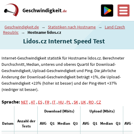
Geschwindigkeit
.de
Geschwindigkeit.de
→
Statistiken nach Hostname
→
Land Czech
Republic
→
Hostname lidos.cz
Lidos.cz Internet Speed ​​Test
Internet-Geschwindigkeit statistik für Hostname lidos.cz. Berechneter
Durchschnitt, Median, unteres und oberes Quartil für Download-
Geschwindigkeit, Upload-Geschwindigkeit und Ping. Die jährliche
Änderung der Download-Geschwindigkeit beträgt +1%, die Upload-
Geschwindigkeit +23% (höher ist besser) und der Ping-Wert +37%
(niedriger ist besser).
Sprache:
NET
,
AT
,
ES
,
FR
,
IT
,
HU
,
PL
,
SK
,
UK
,
RO
,
CZ
Download (Mbits)
Upload (Mbits)
Anzahl der
Datum
AVG
Q1
Median
Q3
AVG
Q1
Median
Q3
AVG
Tests