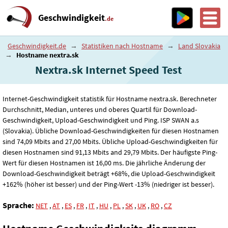
Geschwindigkeit
.de
Geschwindigkeit.de
→
Statistiken nach Hostname
→
Land Slovakia
→
Hostname nextra.sk
Nextra.sk Internet Speed ​​Test
Internet-Geschwindigkeit statistik für Hostname nextra.sk. Berechneter
Durchschnitt, Median, unteres und oberes Quartil für Download-
Geschwindigkeit, Upload-Geschwindigkeit und Ping. ISP SWAN a.s
(Slovakia). Übliche Download-Geschwindigkeiten für diesen Hostnamen
sind 74
,09
Mbits and 27
,00
Mbits. Übliche Upload-Geschwindigkeiten für
diesen Hostnamen sind 91
,13
Mbits and 29
,79
Mbits. Der häufigste Ping-
Wert für diesen Hostnamen ist 16
,00
ms. Die jährliche Änderung der
Download-Geschwindigkeit beträgt +68%, die Upload-Geschwindigkeit
+162% (höher ist besser) und der Ping-Wert -13% (niedriger ist besser).
Sprache:
NET
,
AT
,
ES
,
FR
,
IT
,
HU
,
PL
,
SK
,
UK
,
RO
,
CZ