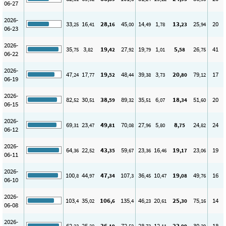
06-27
2026-
33
16
28
45
14
1
13
25
20
,25
,41
,16
,00
,49
,78
,23
,94
06-23
2026-
35
3
19
27
19
1
5
26
41
,75
,82
,42
,92
,79
,01
,58
,75
06-22
2026-
47
17
19
48
39
3
20
79
17
,24
,77
,52
,44
,38
,73
,80
,12
06-19
2026-
82
30
38
89
35
6
18
51
20
,52
,51
,59
,32
,51
,07
,34
,60
06-15
2026-
69
23
49
70
27
5
8
24
24
,31
,47
,81
,08
,96
,80
,75
,82
06-12
2026-
64
22
43
59
23
16
19
23
19
,36
,52
,35
,67
,36
,46
,17
,06
06-11
2026-
100
44
47
107
36
10
19
49
16
,8
,97
,34
,3
,45
,47
,08
,76
06-10
2026-
103
35
106
135
46
20
25
75
14
,4
,02
,6
,4
,23
,61
,30
,16
06-08
2026-
62
25
36
72
28
12
23
30
18