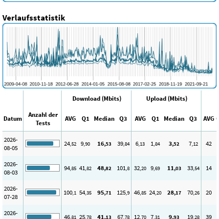
Verlaufsstatistik
Download (Mbits)
Upload (Mbits)
Anzahl der
Datum
AVG
Q1
Median
Q3
AVG
Q1
Median
Q3
AVG
Tests
2026-
24
9
16
39
6
1
3
7
42
,52
,90
,53
,84
,13
,84
,52
,12
08-05
2026-
94
41
48
101
32
9
11
33
14
,85
,82
,82
,8
,20
,69
,03
,54
08-03
2026-
100
54
95
125
46
24
28
70
20
,1
,35
,71
,9
,85
,20
,17
,26
07-28
2026-
46
25
41
67
12
7
9
19
39
,81
,78
,13
,78
,70
,31
,93
,28