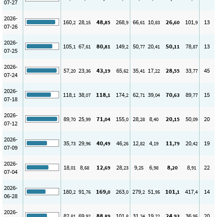
07-27
2026-
160
28
48
268
66
10
26
101
13
,2
,15
,85
,9
,61
,83
,60
,9
07-26
2026-
105
67
80
149
50
20
50
78
13
,1
,61
,81
,2
,77
,41
,11
,87
07-25
2026-
57
23
43
65
35
17
28
33
45
,20
,36
,19
,62
,41
,22
,55
,77
07-24
2026-
118
38
118
174
62
39
70
89
15
,1
,07
,1
,2
,71
,04
,63
,77
07-18
2026-
89
25
71
155
28
8
20
50
20
,70
,99
,04
,0
,28
,40
,15
,09
07-12
2026-
35
29
40
46
12
4
11
20
19
,73
,96
,49
,26
,82
,19
,79
,42
07-09
2026-
18
8
12
28
9
6
8
8
22
,01
,68
,69
,23
,25
,98
,20
,91
07-04
2026-
180
91
169
263
279
51
101
417
14
,2
,76
,0
,0
,2
,95
,1
,4
06-28
2026-
82
69
88
101
31
19
24
36
20
,81
,92
,89
,8
,24
,22
,93
,95