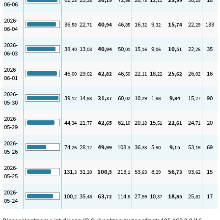
,23
,28
,19
,58
,73
,11
,99
,29
06-06
2026-
36
22
40
46
16
9
15
22
133
,58
,71
,94
,85
,32
,32
,74
,29
06-04
2026-
38
13
40
50
15
9
10
22
35
,40
,03
,94
,01
,16
,06
,51
,26
06-03
2026-
46
29
42
46
22
18
25
26
16
,00
,02
,82
,50
,11
,22
,62
,02
06-01
2026-
39
14
31
60
10
1
9
15
90
,12
,83
,37
,02
,29
,98
,84
,27
05-30
2026-
44
21
42
62
20
15
22
24
20
,34
,77
,65
,10
,18
,51
,61
,71
05-29
2026-
74
28
49
108
36
5
9
53
69
,26
,12
,99
,3
,33
,90
,15
,18
05-26
2026-
131
31
100
213
53
8
56
93
15
,3
,20
,5
,1
,83
,29
,73
,62
05-25
2026-
100
35
63
114
27
10
18
25
17
,2
,48
,72
,8
,59
,37
,85
,81
05-24