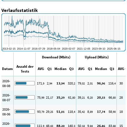
Verlaufsstatistik
Download (Mbits)
Upload (Mbits)
Anzahl der
Datum
AVG
Q1
Median
Q3
AVG
Q1
Median
Q3
AVG
Tests
2026-
171
2
13
320
79
2
96
116
30
,9
,94
,94
,2
,02
,01
,96
,4
08-08
2026-
75
21
35
61
39
6
20
66
28
,99
,17
,29
,80
,21
,20
,33
,80
08-07
2026-
93
29
51
118
35
8
17
58
18
,79
,25
,01
,4
,42
,89
,74
,90
08-06
2026-
111
48
88
140
50
9
26
83
15
,9
,43
,20
,3
,18
,84
,86
,88