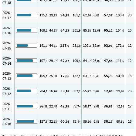
,8
,32
,79
,3
,04
,59
,55
,0
07-18
2026-
135
39
94
161
62
8
57
100
70
,2
,73
,29
,2
,26
,86
,37
,8
07-17
2026-
169
44
84
231
85
12
65
154
20
,1
,13
,23
,9
,18
,63
,12
,0
07-16
2026-
141
44
117
231
102
32
93
172
12
,0
,81
,0
,8
,2
,04
,96
,2
07-15
2026-
107
29
62
109
64
26
47
111
12
,5
,97
,42
,5
,87
,09
,55
,6
07-14
2026-
105
25
72
132
63
9
55
94
13
,1
,80
,66
,1
,87
,49
,73
,50
07-13
2026-
204
16
33
303
55
9
12
99
23
,1
,46
,18
,2
,72
,67
,68
,26
07-12
2026-
99
22
42
72
58
9
36
72
17
,36
,45
,79
,74
,97
,61
,83
,38
07-11
2026-
127
32
60
88
99
6
38
89
16
,8
,13
,54
,54
,86
,53
,17
,81
07-10