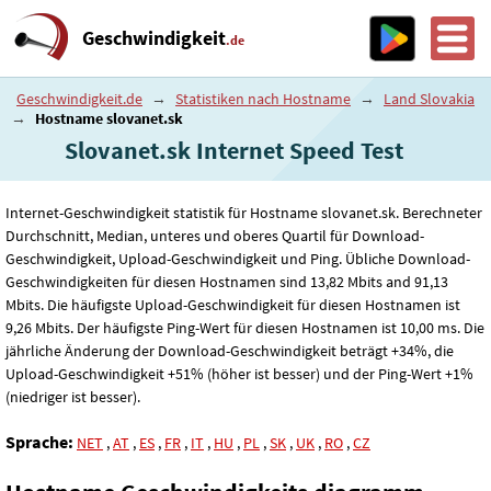
Geschwindigkeit
.de
Geschwindigkeit.de
→
Statistiken nach Hostname
→
Land Slovakia
→
Hostname slovanet.sk
Slovanet.sk Internet Speed ​​Test
Internet-Geschwindigkeit statistik für Hostname slovanet.sk. Berechneter
Durchschnitt, Median, unteres und oberes Quartil für Download-
Geschwindigkeit, Upload-Geschwindigkeit und Ping. Übliche Download-
Geschwindigkeiten für diesen Hostnamen sind 13
,82
Mbits and 91
,13
Mbits. Die häufigste Upload-Geschwindigkeit für diesen Hostnamen ist
9
,26
Mbits. Der häufigste Ping-Wert für diesen Hostnamen ist 10
,00
ms. Die
jährliche Änderung der Download-Geschwindigkeit beträgt +34%, die
Upload-Geschwindigkeit +51% (höher ist besser) und der Ping-Wert +1%
(niedriger ist besser).
Sprache:
NET
,
AT
,
ES
,
FR
,
IT
,
HU
,
PL
,
SK
,
UK
,
RO
,
CZ