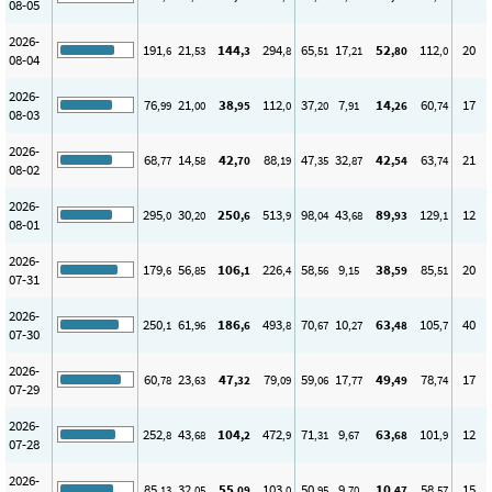
08-05
2026-
191
21
144
294
65
17
52
112
20
,6
,53
,3
,8
,51
,21
,80
,0
08-04
2026-
76
21
38
112
37
7
14
60
17
,99
,00
,95
,0
,20
,91
,26
,74
08-03
2026-
68
14
42
88
47
32
42
63
21
,77
,58
,70
,19
,35
,87
,54
,74
08-02
2026-
295
30
250
513
98
43
89
129
12
,0
,20
,6
,9
,04
,68
,93
,1
08-01
2026-
179
56
106
226
58
9
38
85
20
,6
,85
,1
,4
,56
,15
,59
,51
07-31
2026-
250
61
186
493
70
10
63
105
40
,1
,96
,6
,8
,67
,27
,48
,7
07-30
2026-
60
23
47
79
59
17
49
78
17
,78
,63
,32
,09
,06
,77
,49
,74
07-29
2026-
252
43
104
472
71
9
63
101
12
,8
,68
,2
,9
,31
,67
,68
,9
07-28
2026-
85
32
55
103
50
9
10
58
15
,13
,05
,09
,0
,95
,70
,47
,57