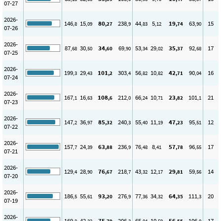
07-27
2026-
146
15
80
238
44
5
19
63
15
,8
,09
,27
,9
,83
,12
,74
,90
07-26
2026-
87
30
34
69
53
29
35
92
17
,68
,50
,60
,90
,34
,02
,37
,68
07-25
2026-
199
29
101
303
56
10
42
90
16
,3
,43
,2
,4
,82
,82
,71
,04
07-24
2026-
167
16
108
212
66
10
23
101
21
,1
,63
,6
,0
,24
,71
,82
,1
07-23
2026-
147
36
85
240
55
11
47
95
12
,2
,97
,32
,3
,40
,19
,23
,51
07-22
2026-
157
24
63
236
76
8
57
96
17
,7
,39
,88
,9
,48
,41
,78
,55
07-21
2026-
129
28
76
218
43
12
29
59
14
,4
,90
,67
,7
,32
,17
,81
,56
07-20
2026-
186
55
93
276
77
34
64
111
20
,5
,61
,20
,9
,36
,32
,35
,3
07-19
2026-
169
42
75
206
65
10
56
106
17