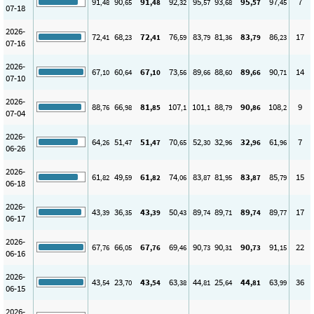
91
90
91
92
95
93
95
97
7
,48
,65
,48
,32
,57
,68
,57
,45
07-18
2026-
72
68
72
76
83
81
83
86
17
,41
,23
,41
,59
,79
,36
,79
,23
07-16
2026-
67
60
67
73
89
88
89
90
14
,10
,64
,10
,56
,66
,60
,66
,71
07-10
2026-
88
66
81
107
101
88
90
108
9
,76
,98
,85
,1
,1
,79
,86
,2
07-04
2026-
64
51
51
70
52
32
32
61
7
,26
,47
,47
,65
,30
,96
,96
,96
06-26
2026-
61
49
61
74
83
81
83
85
15
,82
,59
,82
,06
,87
,95
,87
,79
06-18
2026-
43
36
43
50
89
89
89
89
17
,39
,35
,39
,43
,74
,71
,74
,77
06-17
2026-
67
66
67
69
90
90
90
91
22
,76
,05
,76
,46
,73
,31
,73
,15
06-16
2026-
43
23
43
63
44
25
44
63
36
,54
,70
,54
,38
,81
,64
,81
,99
06-15
2026-