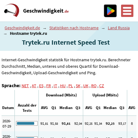
Geschwindigkeit
.de
Geschwindigkeit.de
→
Statistiken nach Hostname
→
Land Russia
→
Hostname trytek.ru
Trytek.ru Internet Speed ​​Test
Internet-Geschwindigkeit statistik für Hostname trytek.ru. Berechneter
Durchschnitt, Median, unteres und oberes Quartil für Download-
Geschwindigkeit, Upload-Geschwindigkeit und Ping.
Sprache:
NET
,
AT
,
ES
,
FR
,
IT
,
HU
,
PL
,
SK
,
UK
,
RO
,
CZ
Download (Mbits)
Upload (Mbits)
Anzahl der
Datum
AVG
Q1
Median
Q3
AVG
Q1
Median
Q3
AVG
Tests
2026-
91
91
91
92
92
91
92
93
8
,81
,58
,81
,04
,25
,34
,25
,17
07-29
2026-