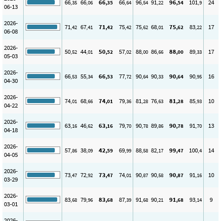
66
66
66
66
96
91
96
101
24
,35
,06
,35
,64
,54
,22
,54
,9
06-13
2026-
71
67
71
75
75
68
75
83
17
,42
,41
,42
,42
,62
,01
,62
,22
06-08
2026-
50
44
50
57
88
86
88
89
17
,52
,01
,52
,02
,00
,66
,00
,33
05-03
2026-
66
55
66
77
90
90
90
90
16
,53
,34
,53
,72
,64
,33
,64
,95
04-30
2026-
74
68
74
79
81
76
81
85
10
,01
,66
,01
,36
,28
,63
,28
,93
04-22
2026-
63
46
63
79
90
89
90
91
13
,16
,62
,16
,70
,78
,86
,78
,70
04-18
2026-
57
38
42
69
88
82
99
100
14
,86
,09
,59
,99
,58
,17
,47
,4
04-05
2026-
73
72
73
74
90
90
90
91
10
,47
,92
,47
,01
,87
,58
,87
,16
03-29
2026-
83
79
83
87
91
90
91
93
9
,68
,96
,68
,39
,68
,21
,68
,14
03-01
2026-