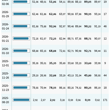
51
48
51
54
89
88
89
89
19
,06
,01
,06
,11
,05
,13
,05
,97
02-06
2026-
62
61
62
63
90
87
90
93
17
,46
,86
,46
,07
,55
,86
,55
,24
01-29
2026-
81
75
92
92
90
89
90
91
46
,58
,88
,96
,97
,48
,64
,22
,19
01-24
2026-
72
61
72
82
88
87
88
90
12
,25
,57
,25
,94
,71
,35
,71
,07
01-21
2026-
68
65
68
72
92
90
92
94
11
,88
,15
,88
,61
,71
,98
,71
,44
01-10
2025-
35
35
35
35
33
33
33
33
9
,35
,01
,35
,69
,60
,20
,60
,99
12-01
2025-
29
26
32
33
43
31
45
56
44
,20
,95
,88
,29
,13
,04
,80
,55
11-26
2025-
78
70
78
86
80
74
80
86
18
,55
,94
,55
,16
,25
,32
,25
,19
11-23
2025-
2
2
2
3
0
0
0
0
171
,92
,57
,92
,28
,59
,56
,59
,62
08-20