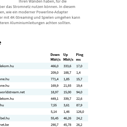
Ihren Wänden haben, für die
er das Stromnetz nutzen können. In diesem
hnen, wie ein moderner Powerline-Adapter
 er mit 4K-Streaming und Spielen umgehen kann
lteren Aluminiumleitungen achten sollten.
e
Down
Up
Ping
Mbit/s
Mbit/s
ms
elekom.hu
466
,0
333
,6
17,0
209
,0
188
,7
1,4
.one.hu
771
,4
1
,85
15,7
.one.hu
169
,9
21
,93
19,4
-worldstream.net
18
,97
15
,00
94,0
elekom.hu
449
,1
339
,7
22,6
.hu
7
,55
3
,61
87,9
5
,14
1
,46
126,0
abel.hu
55
,45
46
,26
24,2
net.be
290
,7
45
,78
26,2