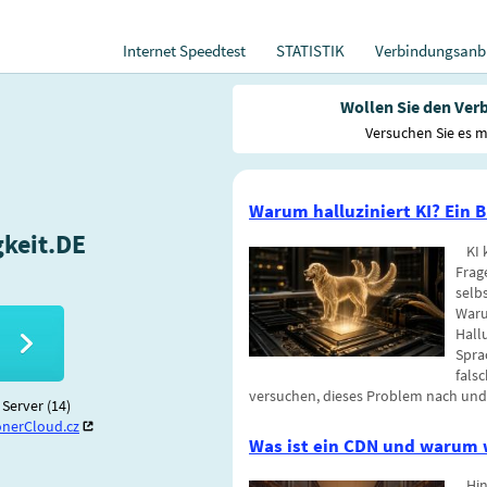
Internet Speedtest
STATISTIK
Verbindungsanbi
Wollen Sie den Verb
Versuchen Sie es m
Warum halluziniert KI? Ein 
keit.DE
KI 
Frag
selb
Waru
Hall
Spra
fals
versuchen, dieses Problem nach und
Server (14)
nerCloud.cz
Was ist ein CDN und warum 
Hin