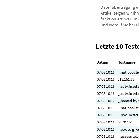
Datenübertragung üb
Artikel zeigen wir I
funktioniert, warum
und worauf Sie bei ä
Letzte 10 Test
Datum
Hostname
07.08 10:16
_.nat.pool.t
07.08 10:16
213.151.83._
07.08 10:16
_.catv.fixed
07.08 10:16
_.catv.fixed
07.08 10:16
_.hosted-by
07.08 10:16
_.nat.pool.t
07.08 10:16
_.pool.yettel
07.08 10:16
36.70.154._
07.08 10:16
_.pool.digik
07.08 10:16
_.access.tele