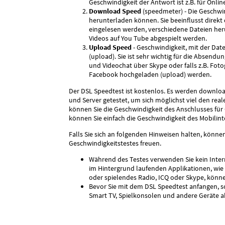
Geschwindigkeit der Antwort ist z.B. für Online
Download Speed
(speedmeter) - Die Geschwin
herunterladen können. Sie beeinflusst direkt 
eingelesen werden, verschiedene Dateien her
Videos auf You Tube abgespielt werden.
Upload Speed
- Geschwindigkeit, mit der Da
(upload). Sie ist sehr wichtig für die Absend
und Videochat über Skype oder falls z.B. Fot
Facebook hochgeladen (upload) werden.
Der DSL Speedtest ist kostenlos. Es werden downloa
und Server getestet, um sich möglichst viel den re
können Sie die Geschwindigkeit des Anschlusses für 
können Sie einfach die Geschwindigkeit des Mobilinte
Falls Sie sich an folgenden Hinweisen halten, könne
Geschwindigkeitstestes freuen.
Während des Testes verwenden Sie kein Intern
im Hintergrund laufenden Applikationen, wie z
oder spielendes Radio, ICQ oder Skype, kön
Bevor Sie mit dem DSL Speedtest anfangen, sc
Smart TV, Spielkonsolen und andere Geräte ab