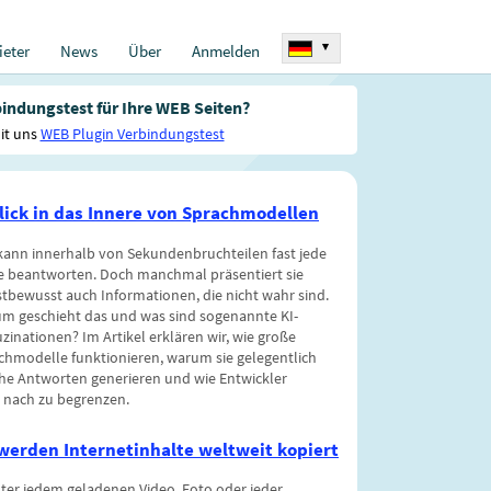
▾
eter
News
Über
Anmelden
indungstest für Ihre WEB Seiten?
it uns
WEB Plugin Verbindungstest
Blick in das Innere von Sprachmodellen
kann innerhalb von Sekundenbruchteilen fast jede
e beantworten. Doch manchmal präsentiert sie
stbewusst auch Informationen, die nicht wahr sind.
m geschieht das und was sind sogenannte KI-
uzinationen? Im Artikel erklären wir, wie große
chmodelle funktionieren, warum sie gelegentlich
che Antworten generieren und wie Entwickler
 nach zu begrenzen.
werden Internetinhalte weltweit kopiert
ter jedem geladenen Video, Foto oder jeder