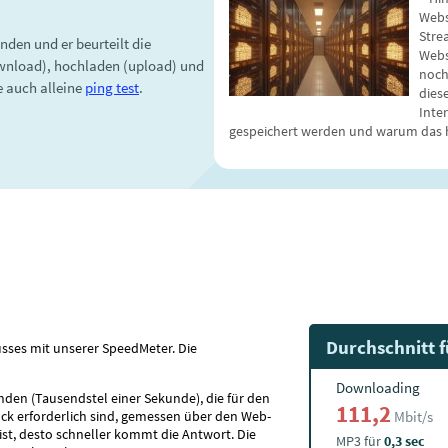
Webs
Stre
nden und er beurteilt die
Webs
ownload), hochladen (upload) und
noch
e auch alleine
ping test
.
dies
Inte
gespeichert werden und warum das 
Durchschnitt 
usses mit unserer SpeedMeter. Die
Downloading
nden (Tausendstel einer Sekunde), die für den
111,2
ck erforderlich sind, gemessen über den Web-
Mbit/s
ist, desto schneller kommt die Antwort. Die
MP3 für
0,3 sec