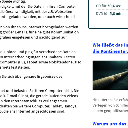
 Spiele wichtig.
CD für
50,4 sec
digkeit, mit der Sie Daten in Ihren Computer
die Geschwindigkeit, mit der z.B. Webseiten
DVD für
5,6 min
untergeladen werden, oder auch wie schnell
ten von Ihnen ins Internet hochgeladen werden
ung großer E-mails, für eine gute Kommunikation
ografien eingelesen und nachfolgend auf
Wie fließt das I
die Kontinente 
d, upload und ping für verschiedene Dateien
alen Internetbedingungen anzunähern. Testen
Computer (PC), Tablet sowie Mobiltelefone, also
rnets feststellen.
n Sie sich über genaue Ergebnisse des
et und belasten Sie Ihren Computer nicht. Die
.B. E-mail-Client, die gerade laufenden Videos
diskutieren. Sie erfa
nen den Internetanschluss verlangsamen
Verlegen von Schiffe
halten Sie weitere Computer, Tablet, Handys,
einem geopolitischen
, die ans Internet angeschlossen sind.
Warum uns das 