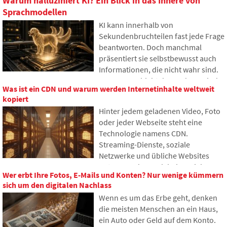
Warum halluziniert KI? Ein Blick in das Innere von
Sprachmodellen
KI kann innerhalb von
Sekundenbruchteilen fast jede Frage
beantworten. Doch manchmal
präsentiert sie selbstbewusst auch
Informationen, die nicht wahr sind.
Warum geschieht das und was sind
Was ist ein CDN und warum werden Internetinhalte weltweit
sogenannte KI-Halluzinationen? Im
kopiert
Artikel erklären wir, wie große
Hinter jedem geladenen Video, Foto
Sprachmodelle funktionieren,
oder jeder Webseite steht eine
warum sie gelegentlich falsche
Technologie namens CDN.
Antworten generieren und wie
Streaming-Dienste, soziale
Entwickler versuchen, dieses
Netzwerke und übliche Websites
Problem nach und nach zu
nutzen es, dennoch haben viele
begrenzen.
Wer erbt Ihre Fotos, E-Mails und Konten? Nur wenige kümmern
Menschen noch nie davon gehört. Im
sich um den digitalen Nachlass
Artikel erklären wir, wofür diese
Wenn es um das Erbe geht, denken
Abkürzung steht, wie sie
die meisten Menschen an ein Haus,
funktioniert, warum Internetinhalte
ein Auto oder Geld auf dem Konto.
an verschiedenen Orten der Welt