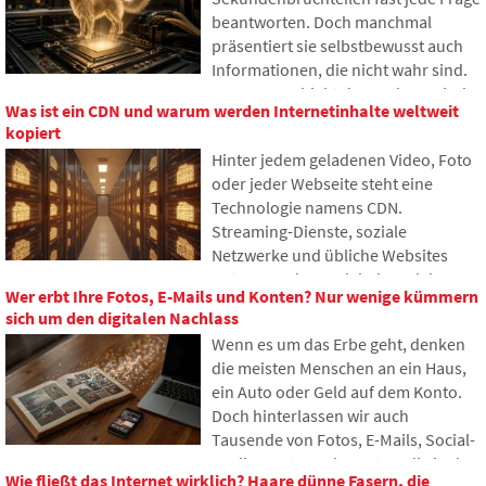
beantworten. Doch manchmal
präsentiert sie selbstbewusst auch
Informationen, die nicht wahr sind.
Warum geschieht das und was sind
Was ist ein CDN und warum werden Internetinhalte weltweit
sogenannte KI-Halluzinationen? Im
kopiert
Artikel erklären wir, wie große
Hinter jedem geladenen Video, Foto
Sprachmodelle funktionieren,
oder jeder Webseite steht eine
warum sie gelegentlich falsche
Technologie namens CDN.
Antworten generieren und wie
Streaming-Dienste, soziale
Entwickler versuchen, dieses
Netzwerke und übliche Websites
Problem nach und nach zu
nutzen es, dennoch haben viele
begrenzen.
Wer erbt Ihre Fotos, E-Mails und Konten? Nur wenige kümmern
Menschen noch nie davon gehört. Im
sich um den digitalen Nachlass
Artikel erklären wir, wofür diese
Wenn es um das Erbe geht, denken
Abkürzung steht, wie sie
die meisten Menschen an ein Haus,
funktioniert, warum Internetinhalte
ein Auto oder Geld auf dem Konto.
an verschiedenen Orten der Welt
Doch hinterlassen wir auch
gespeichert werden und warum das
Tausende von Fotos, E-Mails, Social-
heutige Internet kaum ohne sie
Media-Konten oder Daten, die in der
auskommt.
Wie fließt das Internet wirklich? Haare dünne Fasern, die