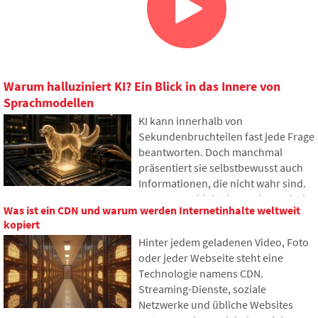
Warum halluziniert KI? Ein Blick in das Innere von
Sprachmodellen
KI kann innerhalb von
Sekundenbruchteilen fast jede Frage
beantworten. Doch manchmal
präsentiert sie selbstbewusst auch
Informationen, die nicht wahr sind.
Warum geschieht das und was sind
Was ist ein CDN und warum werden Internetinhalte weltweit
sogenannte KI-Halluzinationen? Im
kopiert
Artikel erklären wir, wie große
Hinter jedem geladenen Video, Foto
Sprachmodelle funktionieren,
oder jeder Webseite steht eine
warum sie gelegentlich falsche
Technologie namens CDN.
Antworten generieren und wie
Streaming-Dienste, soziale
Entwickler versuchen, dieses
Netzwerke und übliche Websites
Problem nach und nach zu