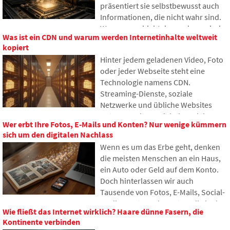
präsentiert sie selbstbewusst auch
Informationen, die nicht wahr sind.
Warum geschieht das und was sind
Was ist ein CDN und warum werden Internetinhalte weltweit
sogenannte KI-Halluzinationen? Im
kopiert
Artikel erklären wir, wie große
Hinter jedem geladenen Video, Foto
Sprachmodelle funktionieren,
oder jeder Webseite steht eine
warum sie gelegentlich falsche
Technologie namens CDN.
Antworten generieren und wie
Streaming-Dienste, soziale
Entwickler versuchen, dieses
Netzwerke und übliche Websites
Problem nach und nach zu
nutzen es, dennoch haben viele
begrenzen.
Wer erbt Ihre Fotos, E-Mails und Konten? Nur wenige kümmern
Menschen noch nie davon gehört. Im
sich um den digitalen Nachlass
Artikel erklären wir, wofür diese
Wenn es um das Erbe geht, denken
Abkürzung steht, wie sie
die meisten Menschen an ein Haus,
funktioniert, warum Internetinhalte
ein Auto oder Geld auf dem Konto.
an verschiedenen Orten der Welt
Doch hinterlassen wir auch
gespeichert werden und warum das
Tausende von Fotos, E-Mails, Social-
heutige Internet kaum ohne sie
Media-Konten oder Daten, die in der
auskommt.
Wie fließt das Internet wirklich? Haare dünne Fasern, die
Cloud gespeichert sind. Was passiert
Kontinente verbinden
damit nach unserem Tod und wer