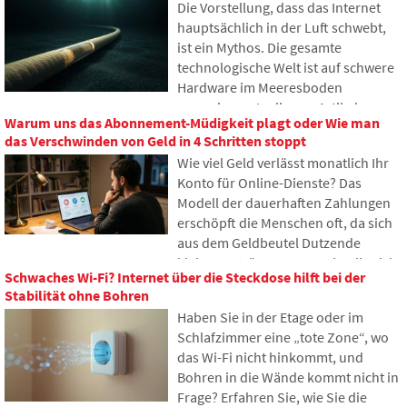
Die Vorstellung, dass das Internet
erhält Zugriff darauf? In diesem
hauptsächlich in der Luft schwebt,
Artikel betrachten wir, wie digitales
ist ein Mythos. Die gesamte
Erbe funktioniert, warum
technologische Welt ist auf schwere
Hinterbliebene mit den Daten
Hardware im Meeresboden
Probleme haben könnten und wie
angewiesen. In diesem Artikel
man bereits heute Ordnung in seine
Warum uns das Abonnement-Müdigkeit plagt oder Wie man
werden wir die Technologie der
Online-Spuren bringen kann.
das Verschwinden von Geld in 4 Schritten stoppt
Unterseekabel diskutieren. Sie
Wie viel Geld verlässt monatlich Ihr
erfahren, wie Glasfasern
Konto für Online-Dienste? Das
funktionieren, was das Verlegen von
Modell der dauerhaften Zahlungen
Schiffen erfordert und wie sich die
erschöpft die Menschen oft, da sich
Tiefen der Ozeane zu einem
aus dem Geldbeutel Dutzende
geopolitischen Schlachtfeld
kleiner Beträge ansammeln, die sich
entwickelt haben.
Schwaches Wi-Fi? Internet über die Steckdose hilft bei der
allmählich zu unerwartet hohen
Stabilität ohne Bohren
Summen aufsummieren. Im Text
Haben Sie in der Etage oder im
stützen wir uns auf frische Daten aus
Schlafzimmer eine „tote Zone“, wo
dem Jahr 2026, zeigen den enormen
das Wi-Fi nicht hinkommt, und
Unterschied zwischen unseren
Bohren in die Wände kommt nicht in
Schätzungen und der Realität und
Frage? Erfahren Sie, wie Sie die
bieten vier konkrete Schritte an, um