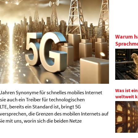
Warum hal
Sprachmo
Was ist ei
n Jahren Synonyme für schnelles mobiles Internet
weltweit k
e auch ein Treiber für technologischen
TE, bereits ein Standard ist, bringt 5G
versprechen, die Grenzen des mobilen Internets auf
e mit uns, worin sich die beiden Netze