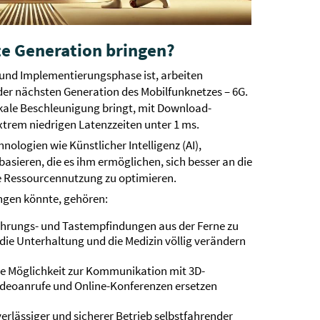
te Generation bringen?
und Implementierungsphase ist, arbeiten
 der nächsten Generation des Mobilfunknetzes – 6G.
ikale Beschleunigung bringt, mit Download-
xtrem niedrigen Latenzzeiten unter 1 ms.
hnologien wie Künstlicher Intelligenz (AI),
asieren, die es ihm ermöglichen, sich besser an die
e Ressourcennutzung zu optimieren.
ingen könnte, gehören:
, Berührungs- und Tastempfindungen aus der Ferne zu
die Unterhaltung und die Medizin völlig verändern
 Die Möglichkeit zur Kommunikation mit 3D-
ideoanrufe und Online-Konferenzen ersetzen
uverlässiger und sicherer Betrieb selbstfahrender