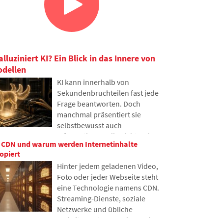
luziniert KI? Ein Blick in das Innere von
dellen
KI kann innerhalb von
Sekundenbruchteilen fast jede
Frage beantworten. Doch
manchmal präsentiert sie
selbstbewusst auch
Informationen, die nicht wahr
n CDN und warum werden Internetinhalte
sind. Warum geschieht das und
opiert
was sind sogenannte KI-
Hinter jedem geladenen Video,
Halluzinationen? Im Artikel
Foto oder jeder Webseite steht
erklären wir, wie große
eine Technologie namens CDN.
Sprachmodelle funktionieren,
Streaming-Dienste, soziale
warum sie gelegentlich falsche
Netzwerke und übliche
Antworten generieren und wie
Websites nutzen es, dennoch