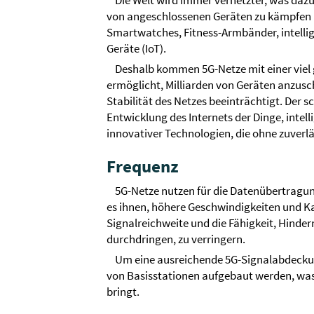
Die Welt wird immer vernetzter, was daz
von angeschlossenen Geräten zu kämpfen 
Smartwatches, Fitness-Armbänder, intellig
Geräte (IoT).
Deshalb kommen 5G-Netze mit einer viel 
ermöglicht, Milliarden von Geräten anzusc
Stabilität des Netzes beeinträchtigt. Der s
Entwicklung des Internets der Dinge, intell
innovativer Technologien, die ohne zuver
Frequenz
5G-Netze nutzen für die Datenübertragun
es ihnen, höhere Geschwindigkeiten und Ka
Signalreichweite und die Fähigkeit, Hind
durchdringen, zu verringern.
Um eine ausreichende 5G-Signalabdeckun
von Basisstationen aufgebaut werden, was 
bringt.