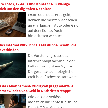
Entwickler versuchen, dieses
hre Fotos, E-Mails und Konten? Nur wenige
haben viele Menschen noch nie
Problem nach und nach zu
ich um den digitalen Nachlass
davon gehört. Im Artikel
begrenzen.
Wenn es um das Erbe geht,
erklären wir, wofür diese
denken die meisten Menschen
Abkürzung steht, wie sie
an ein Haus, ein Auto oder Geld
funktioniert, warum
auf dem Konto. Doch
Internetinhalte an
hinterlassen wir auch
verschiedenen Orten der Welt
Tausende von Fotos, E-Mails,
gespeichert werden und
 das Internet wirklich? Haare dünne Fasern, die
Social-Media-Konten oder
warum das heutige Internet
e verbinden
Daten, die in der Cloud
kaum ohne sie auskommt.
Die Vorstellung, dass das
gespeichert sind. Was passiert
Internet hauptsächlich in der
damit nach unserem Tod und
Luft schwebt, ist ein Mythos.
wer erhält Zugriff darauf? In
Die gesamte technologische
diesem Artikel betrachten wir,
Welt ist auf schwere Hardware
wie digitales Erbe funktioniert,
im Meeresboden angewiesen.
warum Hinterbliebene mit den
 das Abonnement-Müdigkeit plagt oder Wie
In diesem Artikel werden wir
Daten Probleme haben
rschwinden von Geld in 4 Schritten stoppt
die Technologie der
könnten und wie man bereits
Wie viel Geld verlässt
Unterseekabel diskutieren. Sie
heute Ordnung in seine
monatlich Ihr Konto für Online-
erfahren, wie Glasfasern
Online-Spuren bringen kann.
Dienste? Das Modell der