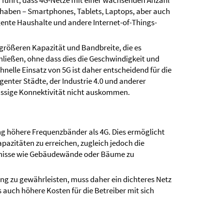
u führt, dass 4G-Netze mit einer wachsenden Anzahl
haben – Smartphones, Tablets, Laptops, aber auch
ente Haushalte und andere Internet-of-Things-
größeren Kapazität und Bandbreite, die es
hließen, ohne dass dies die Geschwindigkeit und
chnelle Einsatz von 5G ist daher entscheidend für die
igenter Städte, der Industrie 4.0 und anderer
lässige Konnektivität nicht auskommen.
g höhere Frequenzbänder als 4G. Dies ermöglicht
pazitäten zu erreichen, zugleich jedoch die
ernisse wie Gebäudewände oder Bäume zu
g zu gewährleisten, muss daher ein dichteres Netz
auch höhere Kosten für die Betreiber mit sich