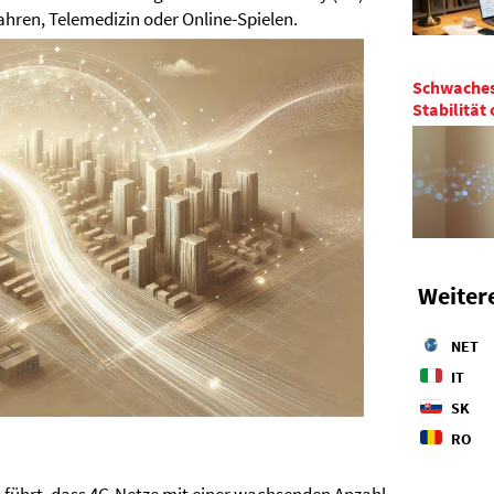
hren, Telemedizin oder Online-Spielen.
Schwaches 
Stabilität
Weiter
NET
IT
SK
RO