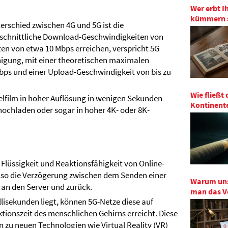
Wer erbt I
kümmern s
terschied zwischen 4G und 5G ist die
schnittliche Download-Geschwindigkeiten von
n von etwa 10 Mbps erreichen, verspricht 5G
nigung, mit einer theoretischen maximalen
bps und einer Upload-Geschwindigkeit von bis zu
Wie fließt
ielfilm in hoher Auflösung in wenigen Sekunden
Kontinent
hochladen oder sogar in hoher 4K- oder 8K-
 Flüssigkeit und Reaktionsfähigkeit von Online-
also die Verzögerung zwischen dem Senden einer
Warum uns
 an den Server und zurück.
man das Ve
llisekunden liegt, können 5G-Netze diese auf
tionszeit des menschlichen Gehirns erreicht. Diese
n zu neuen Technologien wie Virtual Reality (VR)