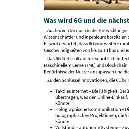
Was wird 6G und die nächs
Auch wenn 5G noch in der Entwicklungs- 
Wissenschaftler und Ingenieure bereits an
Es wird erwartet, dass 6G eine weitere rad
Geschwindigkeiten von bis zu 1 Tbps und e
Das 6G-Netz soll auf fortschrittlichen Tec
Maschinellem Lernen (ML) und Blockchain b
Bedürfnisse der Nutzer anzupassen und di
Zu den Schlüsselinnovationen, die 6G br
Taktiles Internet –⁠⁠⁠⁠⁠⁠ Die Fähigkeit
übertragen, was den Online-Einkauf, 
könnte.
Holographische Kommunikation –⁠⁠⁠⁠⁠⁠
holographischen Projektionen, die V
könnte.
Vollständig autonome Systeme –⁠⁠⁠⁠⁠⁠ Z