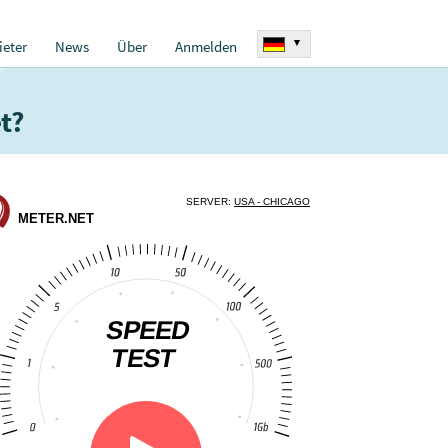
▾
eter
News
Über
Anmelden
t?