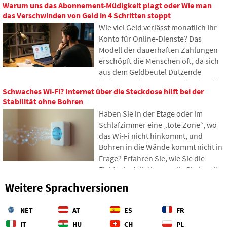
Warum uns das Abonnement-Müdigkeit plagt oder Wie man
werden wir die Technologie der
Online-Spuren bringen kann.
das Verschwinden von Geld in 4 Schritten stoppt
Unterseekabel diskutieren. Sie
Wie viel Geld verlässt monatlich Ihr
erfahren, wie Glasfasern
Konto für Online-Dienste? Das
funktionieren, was das Verlegen von
Modell der dauerhaften Zahlungen
Schiffen erfordert und wie sich die
erschöpft die Menschen oft, da sich
Tiefen der Ozeane zu einem
aus dem Geldbeutel Dutzende
geopolitischen Schlachtfeld
kleiner Beträge ansammeln, die sich
entwickelt haben.
Schwaches Wi-Fi? Internet über die Steckdose hilft bei der
allmählich zu unerwartet hohen
Stabilität ohne Bohren
Summen aufsummieren. Im Text
Haben Sie in der Etage oder im
stützen wir uns auf frische Daten aus
Schlafzimmer eine „tote Zone“, wo
dem Jahr 2026, zeigen den enormen
das Wi-Fi nicht hinkommt, und
Unterschied zwischen unseren
Bohren in die Wände kommt nicht in
Schätzungen und der Realität und
Frage? Erfahren Sie, wie Sie die
bieten vier konkrete Schritte an, um
Elektroinstallationen, die Sie bereits
Ihre Ausgaben etwas besser unter
in Ihren Wänden haben, für die
Kontrolle zu haben.
Weitere Sprachversionen
Datenübertragung über das
Stromnetz nutzen können. In diesem
NET
AT
ES
FR
Artikel zeigen wir Ihnen, wie ein
moderner Powerline-Adapter
IT
HU
CH
PL