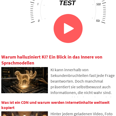
Warum halluziniert KI? Ein Blick in das Innere von
Sprachmodellen
KI kann innerhalb von
Sekundenbruchteilen fast jede Frage
beantworten. Doch manchmal
präsentiert sie selbstbewusst auch
Informationen, die nicht wahr sind.
Warum geschieht das und was sind
Was ist ein CDN und warum werden Internetinhalte weltweit
sogenannte KI-Halluzinationen? Im
kopiert
Artikel erklären wir, wie große
Hinter jedem geladenen Video, Foto
Sprachmodelle funktionieren,