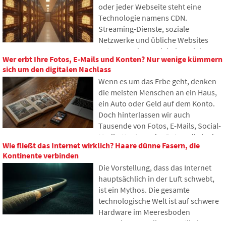
oder jeder Webseite steht eine
warum sie gelegentlich falsche
Technologie namens CDN.
Antworten generieren und wie
Streaming-Dienste, soziale
Entwickler versuchen, dieses
Netzwerke und übliche Websites
Problem nach und nach zu
nutzen es, dennoch haben viele
begrenzen.
Wer erbt Ihre Fotos, E-Mails und Konten? Nur wenige kümmern
Menschen noch nie davon gehört. Im
sich um den digitalen Nachlass
Artikel erklären wir, wofür diese
Wenn es um das Erbe geht, denken
Abkürzung steht, wie sie
die meisten Menschen an ein Haus,
funktioniert, warum Internetinhalte
ein Auto oder Geld auf dem Konto.
an verschiedenen Orten der Welt
Doch hinterlassen wir auch
gespeichert werden und warum das
Tausende von Fotos, E-Mails, Social-
heutige Internet kaum ohne sie
Media-Konten oder Daten, die in der
auskommt.
Wie fließt das Internet wirklich? Haare dünne Fasern, die
Cloud gespeichert sind. Was passiert
Kontinente verbinden
damit nach unserem Tod und wer
Die Vorstellung, dass das Internet
erhält Zugriff darauf? In diesem
hauptsächlich in der Luft schwebt,
Artikel betrachten wir, wie digitales
ist ein Mythos. Die gesamte
Erbe funktioniert, warum
technologische Welt ist auf schwere
Hinterbliebene mit den Daten
Hardware im Meeresboden
Probleme haben könnten und wie
angewiesen. In diesem Artikel
man bereits heute Ordnung in seine