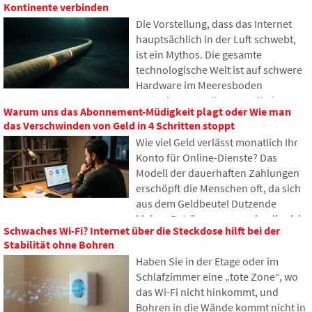
Kontinente verbinden
damit nach unserem Tod und wer
Die Vorstellung, dass das Internet
erhält Zugriff darauf? In diesem
hauptsächlich in der Luft schwebt,
Artikel betrachten wir, wie digitales
ist ein Mythos. Die gesamte
Erbe funktioniert, warum
technologische Welt ist auf schwere
Hinterbliebene mit den Daten
Hardware im Meeresboden
Probleme haben könnten und wie
angewiesen. In diesem Artikel
man bereits heute Ordnung in seine
Warum uns das Abonnement-Müdigkeit plagt oder Wie man
werden wir die Technologie der
Online-Spuren bringen kann.
das Verschwinden von Geld in 4 Schritten stoppt
Unterseekabel diskutieren. Sie
Wie viel Geld verlässt monatlich Ihr
erfahren, wie Glasfasern
Konto für Online-Dienste? Das
funktionieren, was das Verlegen von
Modell der dauerhaften Zahlungen
Schiffen erfordert und wie sich die
erschöpft die Menschen oft, da sich
Tiefen der Ozeane zu einem
aus dem Geldbeutel Dutzende
geopolitischen Schlachtfeld
kleiner Beträge ansammeln, die sich
entwickelt haben.
Schwaches Wi-Fi? Internet über die Steckdose hilft bei der
allmählich zu unerwartet hohen
Stabilität ohne Bohren
Summen aufsummieren. Im Text
Haben Sie in der Etage oder im
stützen wir uns auf frische Daten aus
Schlafzimmer eine „tote Zone“, wo
dem Jahr 2026, zeigen den enormen
das Wi-Fi nicht hinkommt, und
Unterschied zwischen unseren
Bohren in die Wände kommt nicht in
Schätzungen und der Realität und