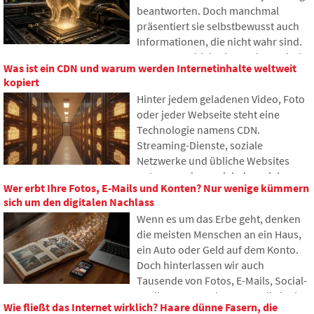
beantworten. Doch manchmal
präsentiert sie selbstbewusst auch
Informationen, die nicht wahr sind.
Warum geschieht das und was sind
Was ist ein CDN und warum werden Internetinhalte weltweit
sogenannte KI-Halluzinationen? Im
kopiert
Artikel erklären wir, wie große
Hinter jedem geladenen Video, Foto
Sprachmodelle funktionieren,
oder jeder Webseite steht eine
warum sie gelegentlich falsche
Technologie namens CDN.
Antworten generieren und wie
Streaming-Dienste, soziale
Entwickler versuchen, dieses
Netzwerke und übliche Websites
Problem nach und nach zu
nutzen es, dennoch haben viele
begrenzen.
Wer erbt Ihre Fotos, E-Mails und Konten? Nur wenige kümmern
Menschen noch nie davon gehört. Im
sich um den digitalen Nachlass
Artikel erklären wir, wofür diese
Wenn es um das Erbe geht, denken
Abkürzung steht, wie sie
die meisten Menschen an ein Haus,
funktioniert, warum Internetinhalte
ein Auto oder Geld auf dem Konto.
an verschiedenen Orten der Welt
Doch hinterlassen wir auch
gespeichert werden und warum das
Tausende von Fotos, E-Mails, Social-
heutige Internet kaum ohne sie
Media-Konten oder Daten, die in der
auskommt.
Wie fließt das Internet wirklich? Haare dünne Fasern, die
Cloud gespeichert sind. Was passiert