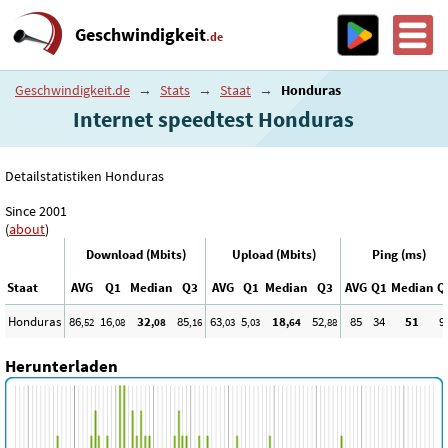
Geschwindigkeit
.de
Geschwindigkeit.de
→
Stats
→
Staat
→
Honduras
Internet speedtest Honduras
Detailstatistiken Honduras
Since 2001
(
about
)
Download (Mbits)
Upload (Mbits)
Ping (ms)
Staat
AVG
Q1
Median
Q3
AVG
Q1
Median
Q3
AVG
Q1
Median
Q
Honduras
86
16
32
85
63
5
18
52
85
34
51
9
,52
,08
,08
,16
,03
,03
,64
,88
Herunterladen