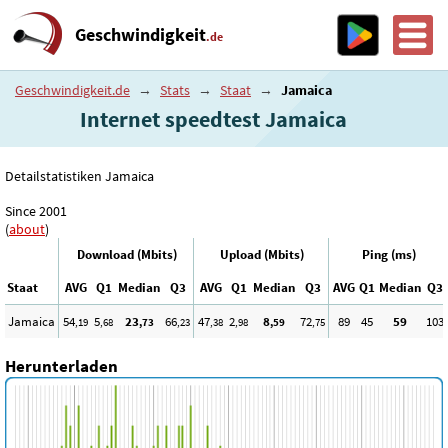
Geschwindigkeit
.de
Geschwindigkeit.de
→
Stats
→
Staat
→
Jamaica
Internet speedtest Jamaica
Detailstatistiken Jamaica
Since 2001
(
about
)
Download (Mbits)
Upload (Mbits)
Ping (ms)
Staat
AVG
Q1
Median
Q3
AVG
Q1
Median
Q3
AVG
Q1
Median
Q3
Jamaica
54
5
23
66
47
2
8
72
89
45
59
103
,19
,68
,73
,23
,38
,98
,59
,75
Herunterladen