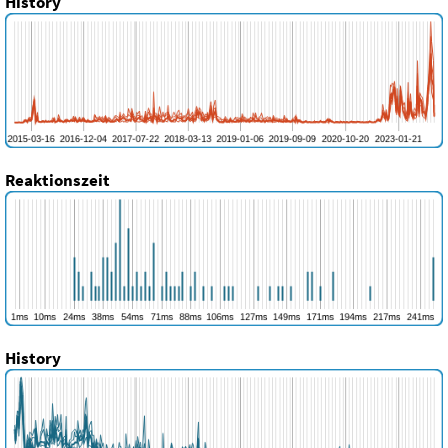
History
Reaktionszeit
History