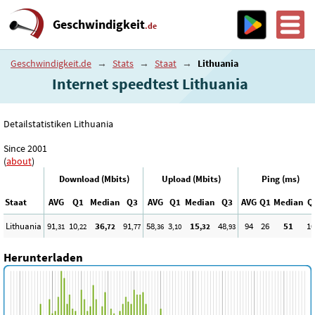
Geschwindigkeit
.de
Geschwindigkeit.de
→
Stats
→
Staat
→
Lithuania
Internet speedtest Lithuania
Detailstatistiken Lithuania
Since 2001
(
about
)
Download (Mbits)
Upload (Mbits)
Ping (ms)
Staat
AVG
Q1
Median
Q3
AVG
Q1
Median
Q3
AVG
Q1
Median
Q
Lithuania
91
10
36
91
58
3
15
48
94
26
51
10
,31
,22
,72
,77
,36
,10
,32
,93
Herunterladen