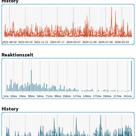
History
Reaktionszeit
History