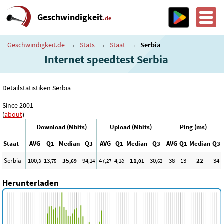
Geschwindigkeit
.de
Geschwindigkeit.de
→
Stats
→
Staat
→
Serbia
Internet speedtest Serbia
Detailstatistiken Serbia
Since 2001
(
about
)
Download (Mbits)
Upload (Mbits)
Ping (ms)
Staat
AVG
Q1
Median
Q3
AVG
Q1
Median
Q3
AVG
Q1
Median
Q3
Serbia
100
13
35
94
47
4
11
30
38
13
22
34
,3
,75
,69
,14
,27
,18
,01
,62
Herunterladen