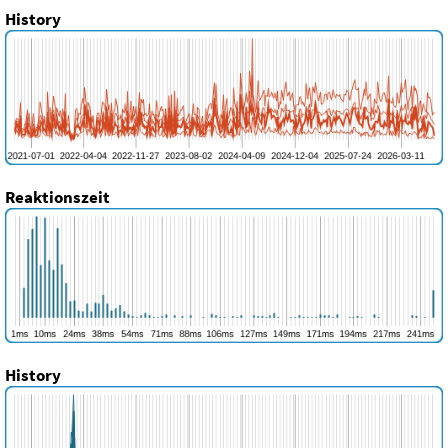
History
Reaktionszeit
History