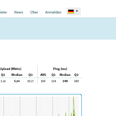
▾
eter
News
Über
Anmelden
Upload (Mbits)
Ping (ms)
Q1
Median
Q3
AVG
Q1
Median
Q3
1
5
10
163
114
148
183
,18
,94
,17