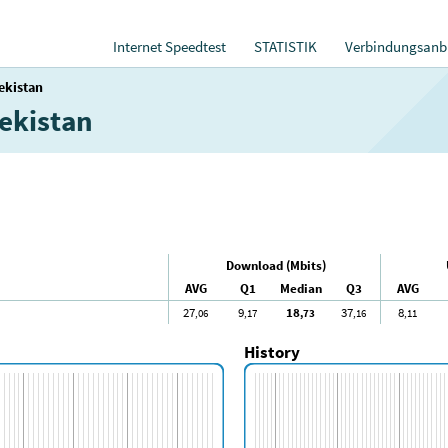
Internet Speedtest
STATISTIK
Verbindungsanbi
ekistan
ekistan
Download (Mbits)
AVG
Q1
Median
Q3
AVG
27
9
18
37
8
,06
,17
,73
,16
,11
History