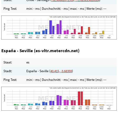
Ping Test:
min:
- ms
| Durchschnitt:
- ms
| max:
- ms
| Werte (ms):
---
España - Seville (es-vltr.metercdn.net)
Staat:
es
Stadt:
España - Seville (
40.415, -3.68359
)
Ping Test:
min:
- ms
| Durchschnitt:
- ms
| max:
- ms
| Werte (ms):
---