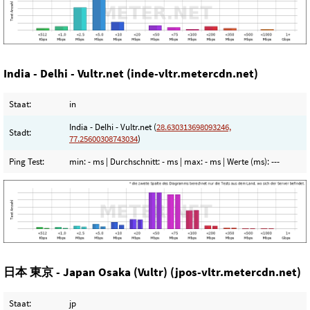
India - Delhi - Vultr.net (inde-vltr.metercdn.net)
Staat:
in
India - Delhi - Vultr.net (
28.630313698093246,
Stadt:
77.25600308743034
)
Ping Test:
min:
- ms
| Durchschnitt:
- ms
| max:
- ms
| Werte (ms):
---
日本 東京 - Japan Osaka (Vultr) (jpos-vltr.metercdn.net)
Staat:
jp