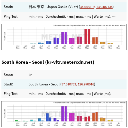
Stadt:
日本 東京 - Japan Osaka (Vultr) (
34.648519, 135.407734
)
Ping Test:
min:
- ms
| Durchschnitt:
- ms
| max:
- ms
| Werte (ms):
---
South Korea - Seoul (kr-vltr.metercdn.net)
Staat:
kr
Stadt:
South Korea - Seoul (
37.510763, 126.978016
)
Ping Test:
min:
- ms
| Durchschnitt:
- ms
| max:
- ms
| Werte (ms):
---