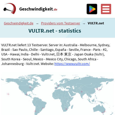
Geschwindigkeit
.de
Geschwindigkeit.de
→
Providers vom Testserver
→
VULTR.net
VULTR.net - statistics
VULTR.net liefert 13 Testserver. Server in: Australia - Melbourne, Sydney,
Brazil - Sao Paulo, Chille - Santiago, España - Seville, France - Paris - #2,
USA - Hawai, India - Delhi - Vultr.net, 日本 東京 - Japan Osaka (Vultr),
South Korea - Seoul, Mexico - Mexico City, Chicago, South Africa -
Johannesburg - Vultr.net. Website:
https://www.vultr.com/