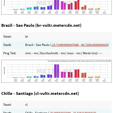
Brazil - Sao Paulo (br-vultr.metercdn.net)
Staat:
br
Stadt:
Brazil - Sao Paulo (
-23.714954595047686, -46.726414558459425
)
Ping Test:
min:
- ms
| Durchschnitt:
- ms
| max:
- ms
| Werte (ms):
---
Chille - Santiago (cl-vultr.metercdn.net)
Staat:
cl
Stadt:
Chille - Santiago (
-32.90682072339, -71.625213826324
)