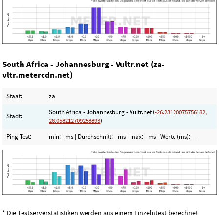
South Africa - Johannesburg - Vultr.net (za-
vltr.metercdn.net)
Staat:
za
South Africa - Johannesburg - Vultr.net (
-26.23120075756182,
Stadt:
28.058212709258893
)
Ping Test:
min:
- ms
| Durchschnitt:
- ms
| max:
- ms
| Werte (ms):
---
* Die Testserverstatistiken werden aus einem Einzelntest berechnet