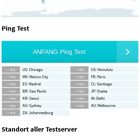
Ping Test
ANFANG Ping Test
-- ms
US: Chicago
-- ms
US: Honolulu
-- ms
MX: Mexico City
-- ms
FR: Paris
-- ms
ES: Madrid
-- ms
CL: Santiago
-- ms
BR: Sao Paulo
-- ms
JP: Osaka
-- ms
KR: Seoul
-- ms
IN: Delhi
-- ms
AU: Sydney
-- ms
AU: Melbourne
-- ms
ZA: Johannesburg
Standort aller Testserver