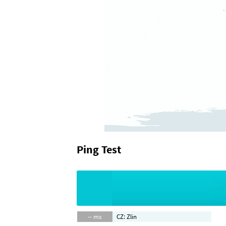
Ping Test
-- ms
CZ: Zlin