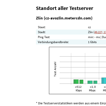
Standort aller Testserver
Zlín (cz-avozlin.metercdn.com)
Staat:
cz
Stadt:
Zlín (
49.227, 1
Ping Test:
min:
- ms
| Du
Verbindungsbandbreite:
1 Gbits
* Die Testserverstatistiken werden aus einem Ein