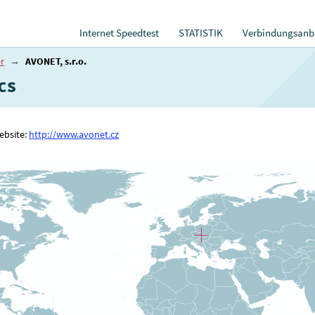
Internet Speedtest
STATISTIK
Verbindungsanbi
r
→
AVONET, s.r.o.
cs
Website:
http://www.avonet.cz