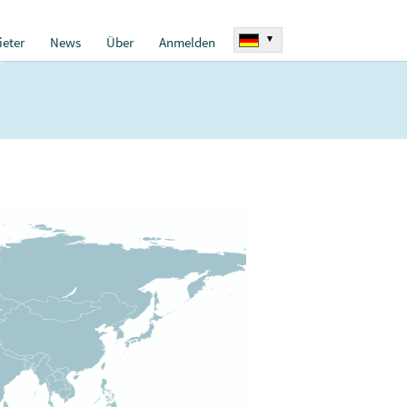
▾
eter
News
Über
Anmelden