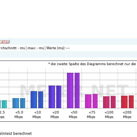
7.6711
)
rchschnitt:
- ms
| max:
- ms
| Werte (ms):
---
zelntest berechnet