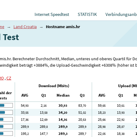
Internet Speedtest
STATISTIK
Verbindungsanbi
ame
→
Land Croatia
→
Hostname amis.hr
​​Test
amis.hr. Berechneter Durchschnitt, Median, unteres und oberes Quartil fü
indigkeit beträgt +3884%, die Upload-Geschwindigkeit +6308% (höher ist bes
RO
,
CZ
Download (Mbits)
Upload (Mb
ahl der
AVG
Q1
Median
Q3
AVG
Q1
M
ests
54
2
30
83
59
10
,93
,16
,93
,70
,65
,61
33
13
34
51
18
13
,55
,58
,20
,02
,23
,93
17
12
14
20
25
22
,36
,69
,36
,53
,66
,92
289
289
289
289
28
28
,9
,8
,9
,9
,98
,87
195
147
289
289
22
18
,2
,7
,3
,7
,05
,38