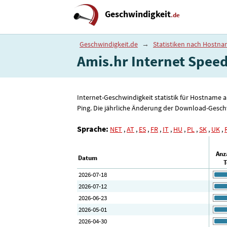
Geschwindigkeit
.de
Geschwindigkeit.de
→
Statistiken nach Hostn
Amis.hr Internet Speed 
Internet-Geschwindigkeit statistik für Hostname 
Ping. Die jährliche Änderung der Download-Geschw
Sprache:
NET
,
AT
,
ES
,
FR
,
IT
,
HU
,
PL
,
SK
,
UK
,
Anz
Datum
T
2026-07-18
2026-07-12
2026-06-23
2026-05-01
2026-04-30