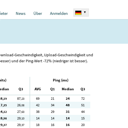
▾
eter
News
Über
Anmelden
r Download-Geschwindigkeit, Upload-Geschwindigkeit und
ser) und der Ping-Wert -72% (niedriger ist besser).
its)
Ping (ms)
edian
Q3
AVG
Q1
Median
Q3
38
87
69
21
24
72
,19
,23
17
26
42
34
48
51
,35
,08
24
27
38
29
31
44
,12
,63
28
29
14
14
14
15
,98
,10
29
29
18
16
16
20
,37
,37