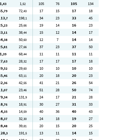
1
1
105
76
105
134
,43
,52
65
72
17
15
17
18
,79
,43
113
198
34
23
33
45
,7
,1
25
25
19
14
16
23
,23
,66
33
38
15
12
14
17
,11
,44
34
50
12
7
14
14
,38
,60
25
27
37
23
37
50
,81
,66
1
68
11
11
11
11
,39
,44
27
28
17
17
17
18
,63
,32
29
29
10
10
10
10
,52
,60
55
63
20
18
20
23
,46
,11
32
42
41
21
26
54
,36
,55
11
23
51
28
50
74
,07
,46
79
131
24
17
21
28
,34
,9
18
18
30
27
31
33
,76
,91
14
14
40
36
40
43
,35
,59
28
32
24
18
19
27
,37
,30
28
39
20
15
20
25
,48
,81
128
191
13
11
14
15
,3
,5