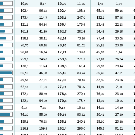
10
8
10
11
1
1
,06
,17
,06
,95
,43
,34
102
96
102
108
65
59
,4
,53
,4
,3
,79
,15
173
114
203
247
132
57
,4
,7
,3
,0
,7
,75
121
84
156
175
23
22
,1
,54
,4
,4
,45
,13
161
41
162
282
34
29
,5
,60
,7
,6
,48
,15
138
38
42
73
77
33
,6
,91
,24
,16
,44
,08
70
60
70
81
25
23
,70
,38
,70
,02
,81
,95
98
16
17
139
45
1
,63
,94
,27
,6
,99
,24
259
246
259
271
27
26
,0
,6
,0
,5
,63
,94
138
116
138
161
29
29
,9
,4
,9
,4
,52
,44
65
46
65
83
55
47
,16
,58
,16
,74
,46
,81
49
27
47
70
32
23
,53
,81
,30
,14
,95
,06
62
11
27
78
14
2
,13
,54
,97
,55
,89
,50
172
80
178
270
76
23
,0
,49
,8
,4
,30
,78
122
94
170
173
13
10
,0
,69
,8
,7
,19
,25
9
7
9
10
14
14
,14
,95
,14
,33
,35
,10
76
55
69
93
30
27
,10
,00
,54
,92
,41
,50
159
76
158
240
35
23
,3
,73
,3
,8
,30
,98
216
159
262
296
145
91
,5
,9
,4
,0
,7
,22