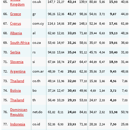
65.
co.uk
147
21
43
139
80
5
15
40
,7
,27
,14
,9
,80
,85
,93
,05
Kingdom
66.
Greece
gr
96
12
41
98
54
3
9
44
,25
,35
,77
,26
,01
,72
,87
,20
67.
Cyprus
com.cy
114
14
37
148
52
8
17
61
,3
,05
,90
,3
,34
,40
,41
,89
68.
Albania
al
62
12
33
71
29
6
19
48
,60
,81
,05
,60
,44
,63
,13
,26
69.
South Africa
co.za
53
14
31
58
35
6
19
36
,43
,97
,26
,01
,07
,00
,01
,60
70.
Serbia
rs
94
13
35
91
45
4
10
31
,53
,64
,04
,12
,75
,04
,40
,00
71.
Slovenia
si
67
16
27
64
44
6
18
31
,84
,74
,67
,47
,89
,47
,59
,44
72.
Argentina
com.ar
48
7
29
62
35
3
9
48
,39
,48
,61
,30
,56
,07
,45
,05
73.
Thailand
co.th
49
11
32
77
15
1
4
7
,14
,96
,00
,10
,38
,66
,56
,86
74.
Bolivia
bo
37
12
30
49
4
1
3
7
,24
,47
,45
,95
,69
,84
,72
,43
75.
Thailand
th
56
10
29
53
24
2
4
7
,49
,29
,35
,03
,57
,33
,20
,03
Dominican
76.
net.do
61
8
24
84
34
2
11
50
,82
,11
,60
,81
,67
,52
,98
,78
Republic
77.
Indonesia
co.id
52
6
23
71
28
2
7
25
,35
,93
,93
,30
,28
,24
,50
,05