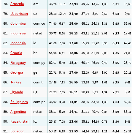
78.
Armenia
am
36
11
22
49
13
1
5
13
,26
,61
,93
,25
,25
,38
,21
,65
79.
Uzbekistan
uz
28
12
21
37
8
2
6
9
,88
,84
,40
,64
,96
,52
,08
,95
80.
Colombia
com.co
74
6
18
88
24
1
8
32
,40
,57
,60
,01
,73
,36
,65
,99
81.
Indonesia
net.id
36
8
18
43
21
2
7
17
,77
,28
,23
,91
,21
,08
,25
,48
82.
Indonesia
id
41
7
17
55
31
3
8
42
,06
,36
,68
,29
,42
,90
,13
,43
83.
Croatia
hr
54
6
18
45
31
2
7
21
,96
,41
,06
,38
,09
,03
,35
,88
84.
Paraguay
com.py
82
5
18
60
46
0
5
25
,67
,40
,37
,57
,60
,46
,96
,75
85.
Georgia
ge
22
9
17
32
6
1
5
10
,71
,48
,60
,09
,87
,90
,65
,15
86.
Turkey
com.tr
27
7
16
33
9
1
3
9
,56
,53
,99
,15
,57
,66
,79
,65
87.
Uganda
ug
21
7
16
28
5
1
2
5
,93
,65
,11
,43
,21
,34
,91
,51
88.
Philippines
com.ph
36
4
14
38
33
1
7
32
,92
,28
,01
,86
,98
,38
,03
,42
89.
Argentina
net.ar
38
5
14
51
40
0
5
38
,57
,70
,41
,81
,46
,84
,99
,11
90.
Kazakhstan
kz
23
7
13
35
14
0
3
9
,37
,08
,66
,31
,39
,75
,90
,43
91.
Ecuador
net.ec
53
6
11
74
29
1
4
19
,17
,95
,95
,64
,51
,25
,84
,38