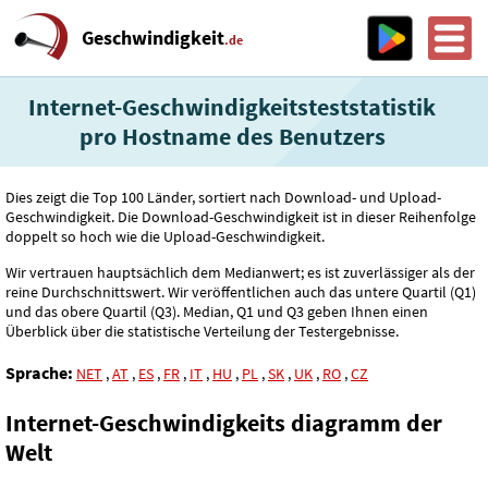
Geschwindigkeit
.de
Internet-Geschwindigkeitsteststatistik
pro Hostname des Benutzers
Dies zeigt die Top 100 Länder, sortiert nach Download- und Upload-
Geschwindigkeit. Die Download-Geschwindigkeit ist in dieser Reihenfolge
doppelt so hoch wie die Upload-Geschwindigkeit.
Wir vertrauen hauptsächlich dem Medianwert; es ist zuverlässiger als der
reine Durchschnittswert. Wir veröffentlichen auch das untere Quartil (Q1)
und das obere Quartil (Q3). Median, Q1 und Q3 geben Ihnen einen
Überblick über die statistische Verteilung der Testergebnisse.
Sprache:
NET
,
AT
,
ES
,
FR
,
IT
,
HU
,
PL
,
SK
,
UK
,
RO
,
CZ
Internet-Geschwindigkeits diagramm der
Welt