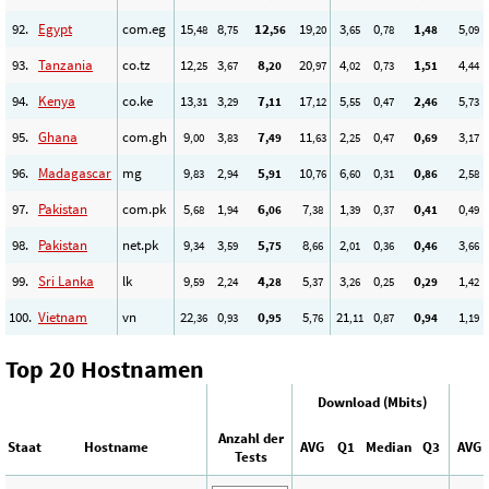
92.
Egypt
com.eg
15
8
12
19
3
0
1
5
,48
,75
,56
,20
,65
,78
,48
,09
93.
Tanzania
co.tz
12
3
8
20
4
0
1
4
,25
,67
,20
,97
,02
,73
,51
,44
94.
Kenya
co.ke
13
3
7
17
5
0
2
5
,31
,29
,11
,12
,55
,47
,46
,73
95.
Ghana
com.gh
9
3
7
11
2
0
0
3
,00
,83
,49
,63
,25
,47
,69
,17
96.
Madagascar
mg
9
2
5
10
6
0
0
2
,83
,94
,91
,76
,60
,31
,86
,58
97.
Pakistan
com.pk
5
1
6
7
1
0
0
0
,68
,94
,06
,38
,39
,37
,41
,49
98.
Pakistan
net.pk
9
3
5
8
2
0
0
3
,34
,59
,75
,66
,01
,36
,46
,66
99.
Sri Lanka
lk
9
2
4
5
3
0
0
1
,59
,24
,28
,37
,26
,25
,29
,42
100.
Vietnam
vn
22
0
0
5
21
0
0
1
,36
,93
,95
,76
,11
,87
,94
,19
Top 20 Hostnamen
Download (Mbits)
Anzahl der
Staat
Hostname
AVG
Q1
Median
Q3
AVG
Tests