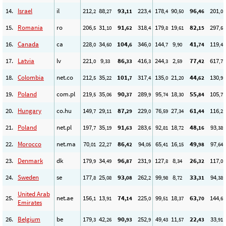
14.
Israel
il
212
88
93
223
178
90
96
201
,2
,27
,11
,4
,4
,50
,46
,0
15.
Romania
ro
206
31
91
318
179
19
82
297
,5
,10
,62
,4
,8
,61
,15
,6
16.
Canada
ca
228
34
104
346
144
9
41
119
,0
,60
,6
,0
,7
,90
,74
,4
17.
Latvia
lv
221
9
86
416
244
2
77
617
,0
,33
,33
,3
,3
,59
,42
,7
18.
Colombia
net.co
212
35
101
317
135
21
44
130
,5
,22
,7
,4
,0
,20
,62
,9
19.
Poland
com.pl
219
35
90
289
95
18
55
105
,5
,06
,37
,9
,74
,30
,84
,7
20.
Hungary
co.hu
149
29
87
229
76
27
61
116
,7
,11
,29
,0
,59
,34
,44
,2
21.
Poland
net.pl
197
35
91
283
92
18
48
93
,7
,19
,63
,6
,81
,72
,16
,38
22.
Morocco
net.ma
70
22
86
94
65
16
49
97
,01
,27
,42
,05
,41
,15
,98
,64
23.
Denmark
dk
179
34
96
231
127
8
26
117
,9
,49
,87
,9
,8
,34
,32
,0
24.
Sweden
se
177
25
93
262
99
8
33
94
,8
,08
,08
,2
,98
,72
,31
,38
United Arab
25.
net.ae
156
13
74
225
99
18
63
144
,1
,91
,14
,0
,51
,37
,70
,6
Emirates
26.
Belgium
be
179
42
90
252
49
11
22
33
,3
,26
,93
,9
,43
,57
,43
,91