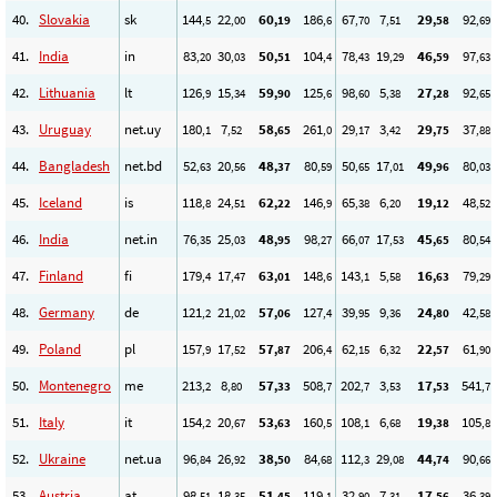
40.
Slovakia
sk
144
22
60
186
67
7
29
92
,5
,00
,19
,6
,70
,51
,58
,69
41.
India
in
83
30
50
104
78
19
46
97
,20
,03
,51
,4
,43
,29
,59
,63
42.
Lithuania
lt
126
15
59
125
98
5
27
92
,9
,34
,90
,6
,60
,38
,28
,65
43.
Uruguay
net.uy
180
7
58
261
29
3
29
37
,1
,52
,65
,0
,17
,42
,75
,88
44.
Bangladesh
net.bd
52
20
48
80
50
17
49
80
,63
,56
,37
,59
,65
,01
,96
,03
45.
Iceland
is
118
24
62
146
65
6
19
48
,8
,51
,22
,9
,38
,20
,12
,52
46.
India
net.in
76
25
48
98
66
17
45
80
,35
,03
,95
,27
,07
,53
,65
,54
47.
Finland
fi
179
17
63
148
143
5
16
79
,4
,47
,01
,6
,1
,58
,63
,29
48.
Germany
de
121
21
57
127
39
9
24
42
,2
,02
,06
,4
,95
,36
,80
,58
49.
Poland
pl
157
17
57
206
62
6
22
61
,9
,52
,87
,4
,15
,32
,57
,90
50.
Montenegro
me
213
8
57
508
202
3
17
541
,2
,80
,33
,7
,7
,53
,53
,7
51.
Italy
it
154
20
53
160
108
6
19
105
,2
,67
,63
,5
,1
,68
,38
,8
52.
Ukraine
net.ua
96
26
38
84
112
29
44
90
,84
,92
,50
,68
,3
,08
,74
,66
53.
Austria
at
98
18
51
119
32
7
17
36
,51
,35
,45
,1
,90
,31
,56
,39