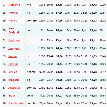
27.
Moldavia
md
123
19
72
153
99
9
58
122
,5
,00
,41
,1
,55
,54
,42
,9
28.
Norway
no
128
23
77
148
82
14
35
92
,0
,43
,36
,7
,85
,24
,39
,54
29.
Mexico
com.mx
120
23
67
124
93
11
45
132
,8
,20
,80
,8
,08
,26
,63
,2
New
30.
co.nz
141
24
76
154
66
9
23
60
,7
,04
,60
,8
,54
,24
,94
,11
Zealand
31.
Portugal
pt
121
23
72
148
73
9
32
90
,3
,32
,17
,0
,92
,27
,27
,06
32.
Hungary
hu
197
20
74
268
112
9
27
93
,5
,76
,34
,7
,7
,72
,23
,64
33.
Russia
ru
105
19
60
93
97
11
55
93
,5
,44
,06
,99
,50
,93
,69
,46
34.
Ukraine
ua
105
23
58
89
83
16
50
90
,4
,98
,34
,57
,63
,64
,18
,69
35.
Mexico
net.mx
92
25
73
127
49
6
18
59
,65
,02
,08
,8
,13
,66
,28
,77
36.
Bulgaria
bg
189
23
60
178
167
10
42
98
,4
,57
,98
,6
,1
,09
,20
,53
37.
Australia
com.au
149
31
71
195
31
11
20
45
,2
,68
,52
,2
,08
,77
,42
,71
38.
India
co.in
77
28
55
91
69
20
46
90
,83
,88
,03
,85
,89
,81
,78
,54
39.
Bangladesh
com.bd
71
29
52
88
64
27
52
87
,45
,64
,08
,91
,98
,57
,14
,99