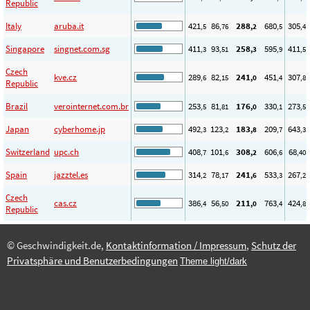
Republic
Italy
aruba.it
421
86
288
680
305
,5
,76
,2
,5
,4
Singapore
singnet.com.sg
411
93
258
595
411
,3
,51
,3
,9
,5
Czech
kve.cz
289
82
241
451
307
,6
,15
,0
,4
,8
Republic
Brazil
verointernet.com.br
253
81
176
330
273
,5
,81
,0
,1
,5
Japan
cyberhome.jp
492
123
183
209
643
,3
,2
,8
,7
,3
Switzerland
upc.ch
408
101
308
606
68
,7
,6
,2
,6
,40
Spain
jazztel.es
314
78
241
533
267
,2
,17
,6
,3
,2
Czech
cas.cz
386
56
211
763
424
,4
,50
,0
,4
,8
Republic
© Geschwindigkeit.de,
Kontaktinformation / Impressum
,
Schutz der
Privatsphäre und Benutzerbedingungen
Theme light/dark