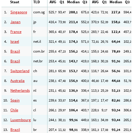
Staat
TLD
AVG
Q1
Median
Q3
AVG
Q1
Median
Q3
1.
Singapore
com.sg
525
93
288
675
423
72
227
594
,7
,47
,1
,8
,6
,91
,8
,4
2.
Japan
jp
416
73
211
552
370
52
158
463
,4
,90
,4
,8
,9
,39
,6
,7
3.
France
fr
365
40
178
525
283
22
122
457
,6
,37
,4
,0
,7
,45
,4
,2
4.
Israel
net.il
321
49
174
571
72
26
64
102
,4
,11
,3
,0
,81
,75
,04
,2
5.
Brazil
com.br
255
47
156
414
155
24
78
249
,6
,23
,2
,1
,5
,65
,89
,1
6.
Brazil
net.br
253
45
143
419
168
30
91
265
,4
,51
,7
,0
,3
,25
,56
,8
7.
Switzerland
ch
281
65
153
438
116
26
56
101
,0
,90
,7
,3
,7
,64
,56
,0
8.
Australia
au
238
47
156
400
46
17
44
51
,1
,48
,9
,8
,80
,49
,68
,78
9.
Netherlands
nl
231
45
136
336
113
25
51
102
,1
,82
,9
,4
,3
,29
,23
,0
10.
Spain
es
239
33
114
367
197
17
82
286
,6
,57
,6
,8
,1
,47
,86
,8
11.
Chile
cl
266
29
106
403
228
9
93
306
,1
,97
,4
,7
,5
,17
,54
,6
12.
Luxembourg
lu
244
38
99
449
163
34
93
265
,1
,11
,56
,8
,1
,09
,44
,2
13.
Brazil
br
207
11
98
338
161
17
91
251
,4
,32
,51
,9
,3
,08
,24
,5