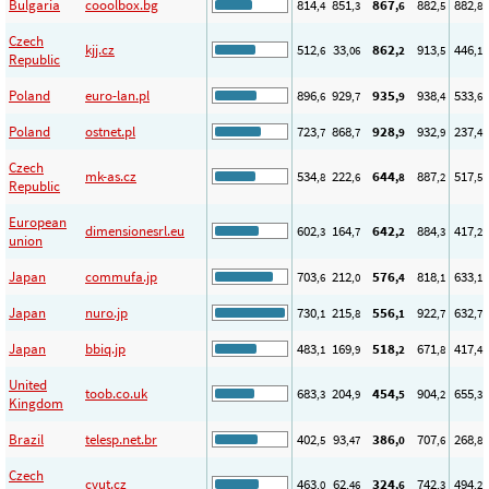
Bulgaria
cooolbox.bg
814
851
867
882
882
,4
,3
,6
,5
,8
Czech
kjj.cz
512
33
862
913
446
,6
,06
,2
,5
,1
Republic
Poland
euro-lan.pl
896
929
935
938
533
,6
,7
,9
,4
,6
Poland
ostnet.pl
723
868
928
932
237
,7
,7
,9
,9
,4
Czech
mk-as.cz
534
222
644
887
517
,8
,6
,8
,2
,5
Republic
European
dimensionesrl.eu
602
164
642
884
417
,3
,7
,2
,3
,2
union
Japan
commufa.jp
703
212
576
818
633
,6
,0
,4
,1
,1
Japan
nuro.jp
730
215
556
922
632
,1
,8
,1
,7
,7
Japan
bbiq.jp
483
169
518
671
417
,1
,9
,2
,8
,4
United
toob.co.uk
683
204
454
904
655
,3
,9
,5
,2
,3
Kingdom
Brazil
telesp.net.br
402
93
386
707
268
,5
,47
,0
,6
,8
Czech
cvut.cz
463
62
324
742
494
,0
,46
,6
,3
,2