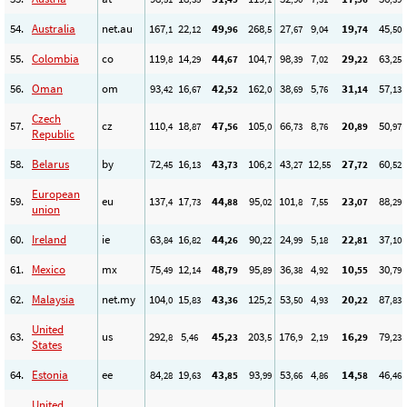
54.
Australia
net.au
167
22
49
268
27
9
19
45
,1
,12
,96
,5
,67
,04
,74
,50
55.
Colombia
co
119
14
44
104
98
7
29
63
,8
,29
,67
,7
,39
,02
,22
,25
56.
Oman
om
93
16
42
162
38
5
31
57
,42
,67
,52
,0
,69
,76
,14
,13
Czech
57.
cz
110
18
47
105
66
8
20
50
,4
,87
,56
,0
,73
,76
,89
,97
Republic
58.
Belarus
by
72
16
43
106
43
12
27
60
,45
,13
,73
,2
,27
,55
,72
,52
European
59.
eu
137
17
44
95
101
7
23
88
,4
,73
,88
,02
,8
,55
,07
,29
union
60.
Ireland
ie
63
16
44
90
24
5
22
37
,84
,82
,26
,22
,99
,18
,81
,10
61.
Mexico
mx
75
12
48
95
36
4
10
30
,49
,14
,79
,89
,38
,92
,55
,79
62.
Malaysia
net.my
104
15
43
125
53
4
20
87
,0
,83
,36
,2
,50
,93
,22
,83
United
63.
us
292
5
45
203
176
2
16
79
,8
,46
,23
,5
,9
,19
,29
,23
States
64.
Estonia
ee
84
19
43
93
53
4
14
46
,28
,63
,85
,99
,66
,86
,58
,46
United