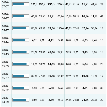
2026-
255
250
255
260
41
41
41
42
24
,2
,1
,2
,3
,72
,34
,72
,11
07-07
2026-
43
19
31
61
10
10
10
11
49
,85
,90
,31
,54
,79
,22
,50
,22
06-27
2026-
85
49
92
125
41
32
57
58
19
,66
,36
,56
,4
,53
,88
,84
,34
05-27
2026-
4
2
4
5
6
5
6
7
19
,22
,87
,22
,58
,69
,91
,69
,46
05-14
2026-
20
19
20
22
9
9
9
9
19
,66
,30
,66
,01
,23
,20
,23
,26
05-13
2026-
14
13
14
16
6
6
6
7
23
,93
,78
,93
,08
,84
,60
,84
,08
05-09
2026-
82
77
90
91
9
9
10
10
17
,47
,88
,38
,02
,77
,34
,00
,32
05-07
2026-
5
5
5
6
3
2
3
3
88
,90
,25
,90
,55
,01
,95
,01
,08
05-02
2026-
8
8
8
9
24
24
24
25
20
,69
,23
,69
,16
,81
,34
,81
,28
04-09