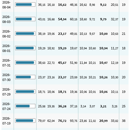
2026-
36
16
16
46
16
8
9
20
19
,15
,18
,62
,35
,62
,98
,12
,51
08-04
2026-
43
16
54
60
18
9
9
32
19
,01
,68
,94
,15
,60
,72
,79
,37
08-03
2026-
38
19
23
49
10
9
10
10
21
,19
,05
,17
,81
,13
,57
,00
,63
08-02
2026-
19
18
19
19
10
10
10
11
18
,29
,92
,29
,67
,94
,60
,94
,27
08-01
2026-
38
22
45
51
11
10
10
12
19
,63
,72
,67
,90
,84
,21
,47
,19
07-31
2026-
23
23
23
23
10
10
10
10
20
,37
,16
,37
,59
,26
,21
,26
,30
07-30
2026-
18
18
18
19
10
10
10
10
19
,71
,06
,71
,36
,06
,01
,06
,11
07-29
2026-
25
19
36
37
3
3
3
3
25
,58
,35
,28
,15
,14
,07
,21
,25
07-24
2026-
79
62
76
93
23
11
20
33
38
,07
,04
,72
,75
,85
,02
,99
,82
07-19