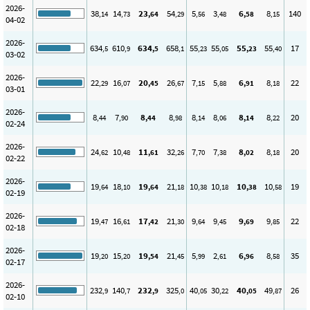
2026-
38
14
23
54
5
3
6
8
140
,14
,73
,64
,29
,56
,48
,58
,15
04-02
2026-
634
610
634
658
55
55
55
55
17
,5
,9
,5
,1
,23
,05
,23
,40
03-02
2026-
22
16
20
26
7
5
6
8
22
,29
,07
,45
,67
,15
,88
,91
,18
03-01
2026-
8
7
8
8
8
8
8
8
20
,44
,90
,44
,98
,14
,06
,14
,22
02-24
2026-
24
10
11
32
7
7
8
8
20
,62
,48
,61
,26
,70
,38
,02
,18
02-22
2026-
19
18
19
21
10
10
10
10
19
,64
,10
,64
,18
,38
,18
,38
,58
02-19
2026-
19
16
17
21
9
9
9
9
22
,47
,61
,42
,30
,64
,45
,69
,85
02-18
2026-
19
15
19
21
5
2
6
8
35
,20
,20
,54
,45
,99
,61
,96
,58
02-17
2026-
232
140
232
325
40
30
40
49
26
,9
,7
,9
,0
,05
,22
,05
,87
02-10