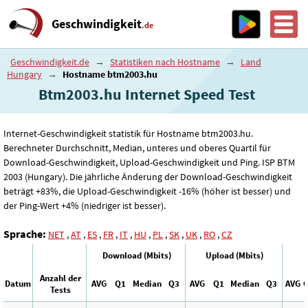
Geschwindigkeit
.de
Geschwindigkeit.de
→
Statistiken nach Hostname
→
Land
Hungary
→
Hostname btm2003.hu
Btm2003.hu Internet Speed ​​Test
Internet-Geschwindigkeit statistik für Hostname btm2003.hu.
Berechneter Durchschnitt, Median, unteres und oberes Quartil für
Download-Geschwindigkeit, Upload-Geschwindigkeit und Ping. ISP BTM
2003 (Hungary). Die jährliche Änderung der Download-Geschwindigkeit
beträgt +83%, die Upload-Geschwindigkeit -16% (höher ist besser) und
der Ping-Wert +4% (niedriger ist besser).
Sprache:
NET
,
AT
,
ES
,
FR
,
IT
,
HU
,
PL
,
SK
,
UK
,
RO
,
CZ
Download (Mbits)
Upload (Mbits)
Anzahl der
Datum
AVG
Q1
Median
Q3
AVG
Q1
Median
Q3
AVG
Tests