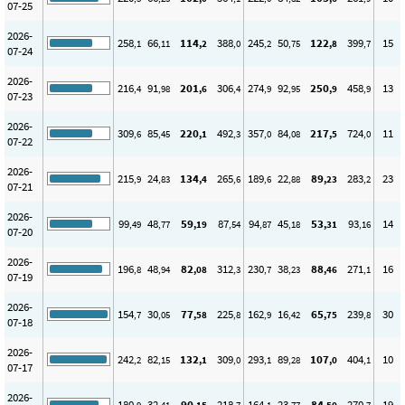
07-25
2026-
258
66
114
388
245
50
122
399
15
,1
,11
,2
,0
,2
,75
,8
,7
07-24
2026-
216
91
201
306
274
92
250
458
13
,4
,98
,6
,4
,9
,95
,9
,9
07-23
2026-
309
85
220
492
357
84
217
724
11
,6
,45
,1
,3
,0
,08
,5
,0
07-22
2026-
215
24
134
265
189
22
89
283
23
,9
,83
,4
,6
,6
,88
,23
,2
07-21
2026-
99
48
59
87
94
45
53
93
14
,49
,77
,19
,54
,87
,18
,31
,16
07-20
2026-
196
48
82
312
230
38
88
271
16
,8
,94
,08
,3
,7
,23
,46
,1
07-19
2026-
154
30
77
225
162
16
65
239
30
,7
,05
,58
,8
,9
,42
,75
,8
07-18
2026-
242
82
132
309
293
89
107
404
10
,2
,15
,1
,0
,1
,28
,0
,1
07-17
2026-
180
32
90
218
164
23
84
270
19