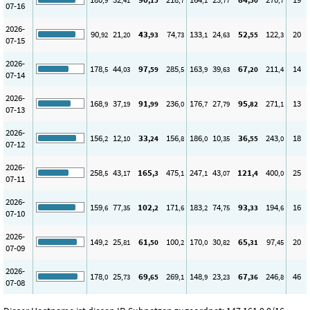
,9
,41
,15
,7
,1
,77
,50
,7
07-16
2026-
90
21
43
74
133
24
52
122
20
,92
,20
,93
,73
,1
,63
,55
,3
07-15
2026-
178
44
97
285
163
39
67
211
14
,5
,03
,59
,5
,9
,63
,20
,4
07-14
2026-
168
37
91
236
176
27
95
271
13
,9
,19
,99
,0
,7
,79
,82
,1
07-13
2026-
156
12
33
156
186
10
36
243
18
,2
,10
,24
,8
,0
,35
,55
,0
07-12
2026-
258
43
165
475
247
43
121
400
25
,5
,17
,3
,1
,1
,07
,4
,0
07-11
2026-
159
77
102
171
183
74
93
194
16
,6
,35
,2
,6
,2
,75
,33
,6
07-10
2026-
149
25
61
100
170
30
65
97
20
,2
,81
,50
,2
,0
,82
,31
,45
07-09
2026-
178
25
69
269
148
23
67
246
46
,0
,73
,65
,1
,9
,23
,36
,8
07-08