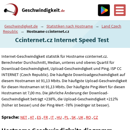
Geschwindigkeit
.de
Geschwindigkeit.de
→
Statistiken nach Hostname
→
Land Czech
Republic
→
Hostname ccinternet.cz
Ccinternet.cz Internet Speed ​​Test
Internet-Geschwindigkeit statistik für Hostname ccinternet.cz.
Berechneter Durchschnitt, Median, unteres und oberes Quartil für
Download-Geschwindigkeit, Upload-Geschwindigkeit und Ping. ISP CC
INTERNET (Czech Republic). Die häufigste Downloadgeschwindigkeit auf
diesem Hostnamen ist 91
,13
Mbits. Die häufigste Upload-Geschwindigkeit
für diesen Hostnamen ist 91
,13
Mbits. Der häufigste Ping-Wert für diesen
Hostnamen ist 7
,00
ms. Die jährliche Änderung der Download-
Geschwindigkeit beträgt +238%, die Upload-Geschwindigkeit +212%
(höher ist besser) und der Ping-Wert -78% (niedriger ist besser).
Sprache:
NET
,
AT
,
ES
,
FR
,
IT
,
HU
,
PL
,
SK
,
UK
,
RO
,
CZ