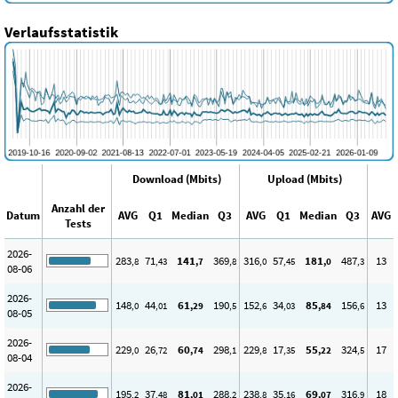
Verlaufsstatistik
Download (Mbits)
Upload (Mbits)
Anzahl der
Datum
AVG
Q1
Median
Q3
AVG
Q1
Median
Q3
AVG
Tests
2026-
283
71
141
369
316
57
181
487
13
,8
,43
,7
,8
,0
,45
,0
,3
08-06
2026-
148
44
61
190
152
34
85
156
13
,0
,01
,29
,5
,6
,03
,84
,6
08-05
2026-
229
26
60
298
229
17
55
324
17
,0
,72
,74
,1
,8
,35
,22
,5
08-04
2026-
195
37
81
288
238
35
69
316
18
,2
,48
,01
,2
,8
,16
,07
,9