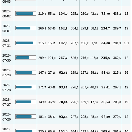
08-03
2026-
219
55
104
295
260
42
75
433
15
,4
,51
,0
,1
,9
,61
,70
,2
08-02
2026-
266
58
162
354
279
58
134
289
19
,8
,40
,8
,1
,5
,72
,7
,7
08-01
2026-
215
15
102
287
196
7
84
281
151
,5
,51
,3
,3
,2
,93
,00
,3
07-31
2026-
299
104
267
346
276
118
235
362
12
,2
,8
,7
,1
,9
,3
,5
,6
07-30
2026-
147
27
62
199
157
38
91
215
56
,4
,16
,63
,3
,3
,31
,63
,8
07-29
2026-
171
43
93
276
207
48
93
297
12
,7
,68
,88
,2
,4
,19
,61
,1
07-28
2026-
149
36
70
226
139
17
86
205
19
,3
,22
,04
,3
,9
,36
,54
,0
07-27
2026-
181
38
93
247
228
48
94
279
12
,2
,47
,68
,1
,1
,82
,59
,6
07-26
2026-
220
66
102
364
222
84
105
261
10
,5
,23
,0
,1
,0
,82
,6
,9