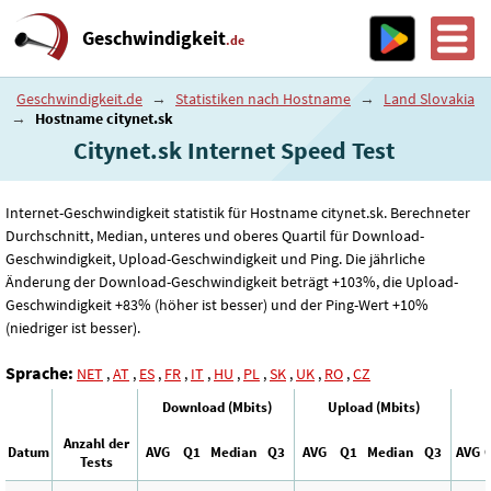
Geschwindigkeit
.de
Geschwindigkeit.de
→
Statistiken nach Hostname
→
Land Slovakia
→
Hostname citynet.sk
Citynet.sk Internet Speed ​​Test
Internet-Geschwindigkeit statistik für Hostname citynet.sk. Berechneter
Durchschnitt, Median, unteres und oberes Quartil für Download-
Geschwindigkeit, Upload-Geschwindigkeit und Ping. Die jährliche
Änderung der Download-Geschwindigkeit beträgt +103%, die Upload-
Geschwindigkeit +83% (höher ist besser) und der Ping-Wert +10%
(niedriger ist besser).
Sprache:
NET
,
AT
,
ES
,
FR
,
IT
,
HU
,
PL
,
SK
,
UK
,
RO
,
CZ
Download (Mbits)
Upload (Mbits)
Anzahl der
Datum
AVG
Q1
Median
Q3
AVG
Q1
Median
Q3
AVG
Tests