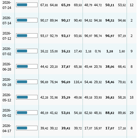
2026-
67
64
65
69
48
44
50
53
12
,81
,88
,39
,53
,79
,72
,11
,52
07-24
2026-
90
89
90
90
94
94
94
94
2
,17
,94
,17
,40
,52
,38
,52
,66
07-14
2026-
93
92
93
93
96
96
96
97
2
,17
,79
,17
,55
,97
,74
,97
,19
07-12
2026-
16
15
16
17
1
0
1
1
9
,22
,00
,22
,43
,18
,76
,18
,60
07-02
2026-
44
20
37
65
45
20
38
66
8
,42
,20
,87
,38
,44
,78
,06
,41
06-28
2026-
96
76
96
116
54
29
54
79
6
,69
,94
,69
,4
,46
,32
,46
,61
05-28
2026-
42
31
35
49
49
33
36
58
18
,28
,98
,29
,08
,18
,93
,82
,25
05-12
2026-
46
41
53
54
62
48
88
89
29
,19
,62
,01
,18
,50
,31
,82
,85
05-02
2026-
39
39
39
39
17
16
17
17
8
,42
,12
,42
,72
,07
,97
,07
,18
04-17