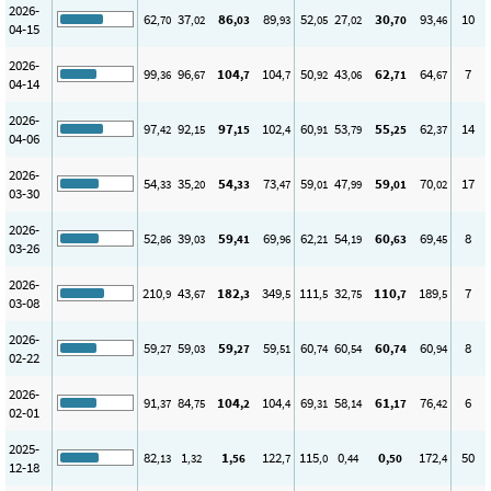
2026-
62
37
86
89
52
27
30
93
10
,70
,02
,03
,93
,05
,02
,70
,46
04-15
2026-
99
96
104
104
50
43
62
64
7
,36
,67
,7
,7
,92
,06
,71
,67
04-14
2026-
97
92
97
102
60
53
55
62
14
,42
,15
,15
,4
,91
,79
,25
,37
04-06
2026-
54
35
54
73
59
47
59
70
17
,33
,20
,33
,47
,01
,99
,01
,02
03-30
2026-
52
39
59
69
62
54
60
69
8
,86
,03
,41
,96
,21
,19
,63
,45
03-26
2026-
210
43
182
349
111
32
110
189
7
,9
,67
,3
,5
,5
,75
,7
,5
03-08
2026-
59
59
59
59
60
60
60
60
8
,27
,03
,27
,51
,74
,54
,74
,94
02-22
2026-
91
84
104
104
69
58
61
76
6
,37
,75
,2
,4
,31
,14
,17
,42
02-01
2025-
82
1
1
122
115
0
0
172
50
,13
,32
,56
,7
,0
,44
,50
,4
12-18