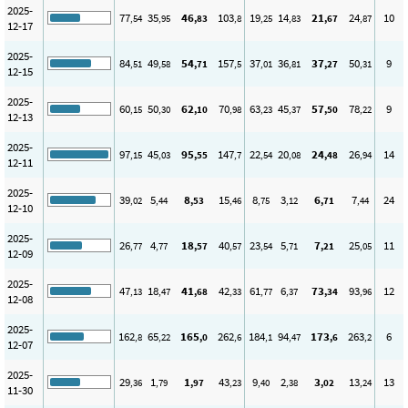
2025-
77
35
46
103
19
14
21
24
10
,54
,95
,83
,8
,25
,83
,67
,87
12-17
2025-
84
49
54
157
37
36
37
50
9
,51
,58
,71
,5
,01
,81
,27
,31
12-15
2025-
60
50
62
70
63
45
57
78
9
,15
,30
,10
,98
,23
,37
,50
,22
12-13
2025-
97
45
95
147
22
20
24
26
14
,15
,03
,55
,7
,54
,08
,48
,94
12-11
2025-
39
5
8
15
8
3
6
7
24
,02
,44
,53
,46
,75
,12
,71
,44
12-10
2025-
26
4
18
40
23
5
7
25
11
,77
,77
,57
,57
,54
,71
,21
,05
12-09
2025-
47
18
41
42
61
6
73
93
12
,13
,47
,68
,33
,77
,37
,34
,96
12-08
2025-
162
65
165
262
184
94
173
263
6
,8
,22
,0
,6
,1
,47
,6
,2
12-07
2025-
29
1
1
43
9
2
3
13
13
,36
,79
,97
,23
,40
,38
,02
,24
11-30