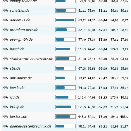
N/A
innogy-telnet.de
124
59
80
164
37
,9
,69
,70
,3
,05
N/A
schettler.de
81
73
81
89
30
,81
,97
,81
,65
,93
N/A
dokom21.de
83
41
86
94
50
,92
,20
,44
,80
,67
N/A
premium-netz.de
82
60
82
104
28
,51
,34
,51
,7
,41
N/A
over-gmbh.de
77
77
77
77
37
,49
,37
,49
,61
,66
N/A
bosch.de
113
44
80
124
53
,3
,40
,84
,9
,73
N/A
stadtwerke-neustrelitz.de
81
25
63
85
93
,38
,14
,50
,79
,13
N/A
sbs.de
67
63
66
70
55
,25
,56
,09
,35
,30
N/A
dbv-online.de
73
41
73
105
39
,47
,86
,47
,1
,95
N/A
loesle.de
74
72
74
77
36
,93
,33
,93
,54
,07
N/A
icu.de
143
44
83
173
16
,4
,95
,15
,9
,72
N/A
ktk-ip.de
125
46
82
216
21
,5
,97
,02
,2
,34
N/A
bestsrv.de
443
54
75
194
486
,3
,10
,89
,8
,6
N/A
goebel-systemtechnik.de
78
74
78
81
21
,21
,46
,21
,96
,37