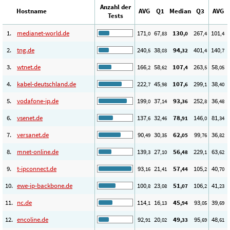
Anzahl der
Hostname
AVG
Q1
Median
Q3
AVG
Tests
1.
medianet-world.de
171
67
130
267
101
,0
,83
,0
,4
,4
2.
tng.de
240
38
94
401
140
,5
,03
,32
,4
,7
3.
wtnet.de
166
58
107
263
58
,2
,62
,4
,5
,05
4.
kabel-deutschland.de
222
45
107
299
38
,7
,98
,6
,1
,40
5.
vodafone-ip.de
199
37
93
252
36
,0
,14
,36
,8
,48
6.
vsenet.de
137
32
78
146
81
,6
,46
,91
,0
,34
7.
versanet.de
90
30
62
99
36
,49
,35
,05
,76
,82
8.
mnet-online.de
139
27
56
229
63
,3
,10
,48
,1
,62
9.
t-ipconnect.de
93
21
57
105
40
,16
,41
,44
,2
,70
10.
ewe-ip-backbone.de
100
23
51
106
41
,8
,08
,07
,2
,23
11.
nc.de
114
16
45
93
39
,1
,13
,94
,05
,69
12.
encoline.de
92
20
49
95
48
,91
,02
,33
,69
,61