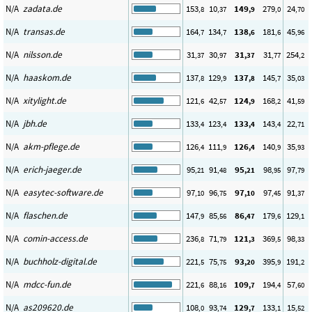
N/A
zadata.de
153
10
149
279
24
,8
,37
,9
,0
,70
N/A
transas.de
164
134
138
181
45
,7
,7
,6
,6
,96
N/A
nilsson.de
31
30
31
31
254
,37
,97
,37
,77
,2
N/A
haaskom.de
137
129
137
145
35
,8
,9
,8
,7
,03
N/A
xitylight.de
121
42
124
168
41
,6
,57
,9
,2
,59
N/A
jbh.de
133
123
133
143
22
,4
,4
,4
,4
,71
N/A
akm-pflege.de
126
111
126
140
35
,4
,9
,4
,9
,93
N/A
erich-jaeger.de
95
91
95
98
97
,21
,48
,21
,95
,79
N/A
easytec-software.de
97
96
97
97
91
,10
,75
,10
,45
,37
N/A
flaschen.de
147
85
86
179
129
,9
,56
,47
,6
,1
N/A
comin-access.de
236
71
121
369
98
,8
,79
,3
,5
,33
N/A
buchholz-digital.de
221
75
93
395
191
,5
,75
,20
,9
,2
N/A
mdcc-fun.de
221
88
109
194
57
,6
,16
,7
,4
,60
N/A
as209620.de
108
93
129
133
15
,0
,74
,7
,1
,52