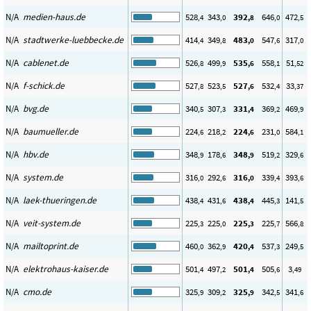
N/A
medien-haus.de
528
343
392
646
472
,4
,0
,8
,0
,5
N/A
stadtwerke-luebbecke.de
414
349
483
547
317
,4
,8
,0
,6
,0
N/A
cablenet.de
526
499
535
558
51
,8
,9
,6
,1
,52
N/A
f-schick.de
527
523
527
532
33
,8
,5
,6
,4
,37
N/A
bvg.de
340
307
331
369
469
,5
,3
,4
,2
,9
N/A
baumueller.de
224
218
224
231
584
,6
,2
,6
,0
,1
N/A
hbv.de
348
178
348
519
329
,9
,6
,9
,2
,6
N/A
system.de
316
292
316
339
393
,0
,6
,0
,4
,6
N/A
laek-thueringen.de
438
431
438
445
141
,4
,6
,4
,3
,5
N/A
veit-system.de
225
225
225
225
566
,3
,0
,3
,7
,8
N/A
mailtoprint.de
460
362
420
537
249
,0
,9
,4
,3
,5
N/A
elektrohaus-kaiser.de
501
497
501
505
3
,4
,2
,4
,6
,49
N/A
cmo.de
325
309
325
342
341
,9
,2
,9
,5
,6