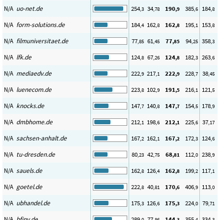
N/A
uo-net.de
254
34
190
385
184
,3
,78
,9
,6
,8
N/A
form-solutions.de
184
162
162
195
153
,4
,8
,8
,1
,8
N/A
filmuniversitaet.de
77
61
77
94
358
,85
,45
,85
,25
,3
N/A
lfk.de
124
67
124
182
263
,8
,26
,8
,3
,6
N/A
mediaedv.de
222
217
222
228
38
,9
,1
,9
,7
,45
N/A
luenecom.de
223
102
191
216
121
,8
,9
,5
,1
,5
N/A
knocks.de
147
140
147
154
178
,7
,8
,7
,5
,9
N/A
dmbhome.de
212
198
212
225
37
,1
,6
,1
,6
,17
N/A
sachsen-anhalt.de
167
162
167
172
124
,2
,1
,2
,3
,6
N/A
tu-dresden.de
80
42
68
112
238
,23
,75
,81
,0
,9
N/A
sauels.de
162
126
162
199
117
,8
,4
,8
,2
,1
N/A
goetel.de
222
40
170
406
113
,8
,81
,6
,9
,0
N/A
ubhandel.de
175
126
175
224
79
,3
,6
,3
,0
,71
N/A
bfinv.de
289
77
144
355
334
,0
,86
,3
,4
,3