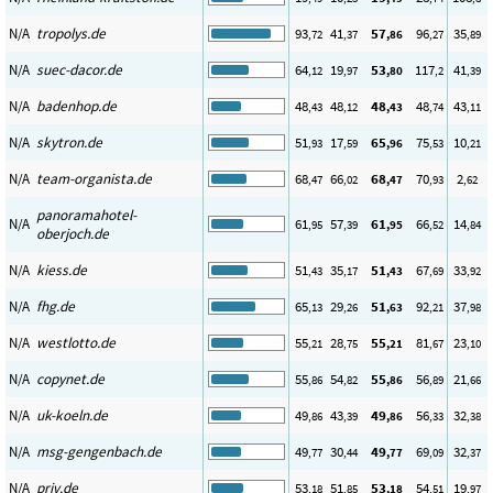
N/A
tropolys.de
93
41
57
96
35
,72
,37
,86
,27
,89
N/A
suec-dacor.de
64
19
53
117
41
,12
,97
,80
,2
,39
N/A
badenhop.de
48
48
48
48
43
,43
,12
,43
,74
,11
N/A
skytron.de
51
17
65
75
10
,93
,59
,96
,53
,21
N/A
team-organista.de
68
66
68
70
2
,47
,02
,47
,93
,62
panoramahotel-
N/A
61
57
61
66
14
,95
,39
,95
,52
,84
oberjoch.de
N/A
kiess.de
51
35
51
67
33
,43
,17
,43
,69
,92
N/A
fhg.de
65
29
51
92
37
,13
,26
,63
,21
,98
N/A
westlotto.de
55
28
55
81
23
,21
,75
,21
,67
,10
N/A
copynet.de
55
54
55
56
21
,86
,82
,86
,89
,66
N/A
uk-koeln.de
49
43
49
56
32
,86
,39
,86
,33
,38
N/A
msg-gengenbach.de
49
30
49
69
32
,77
,44
,77
,09
,37
N/A
priv.de
53
51
53
54
19
,18
,85
,18
,51
,97