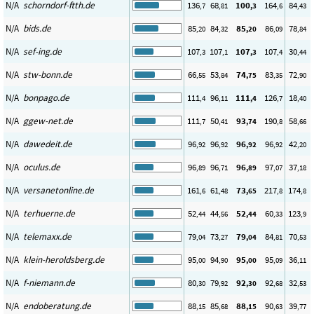
N/A
schorndorf-ftth.de
136
68
100
164
84
,7
,81
,3
,6
,43
N/A
bids.de
85
84
85
86
78
,20
,32
,20
,09
,84
N/A
sef-ing.de
107
107
107
107
30
,3
,1
,3
,4
,44
N/A
stw-bonn.de
66
53
74
83
72
,55
,84
,75
,35
,90
N/A
bonpago.de
111
96
111
126
18
,4
,11
,4
,7
,40
N/A
ggew-net.de
111
50
93
190
58
,7
,41
,74
,8
,66
N/A
dawedeit.de
96
96
96
96
42
,92
,92
,92
,92
,20
N/A
oculus.de
96
96
96
97
37
,89
,71
,89
,07
,18
N/A
versanetonline.de
161
61
73
217
174
,6
,48
,65
,8
,8
N/A
terhuerne.de
52
44
52
60
123
,44
,56
,44
,33
,9
N/A
telemaxx.de
79
73
79
84
70
,04
,27
,04
,81
,53
N/A
klein-heroldsberg.de
95
94
95
95
36
,00
,90
,00
,09
,11
N/A
f-niemann.de
80
79
92
92
32
,30
,92
,30
,68
,53
N/A
endoberatung.de
88
85
88
90
39
,15
,68
,15
,63
,77