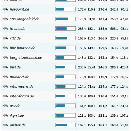
N/A
hoypoint.de
176
110
176
242
70
,6
,6
,6
,5
,42
N/A
stw-langenfeld.de
170
91
183
255
47
,9
,92
,4
,2
,28
N/A
fo-one.de
288
182
185
506
98
,4
,5
,0
,5
,51
N/A
rtl2.de
166
113
166
220
75
,9
,0
,9
,8
,33
N/A
bbz-bautzen.de
159
149
159
169
89
,5
,6
,5
,5
,28
N/A
burg-staufeneck.de
143
132
143
154
118
,3
,5
,3
,0
,1
N/A
bwl.de
230
89
146
286
425
,0
,45
,3
,9
,5
N/A
munkert.de
170
168
170
172
36
,9
,9
,9
,9
,95
N/A
intermetric.de
124
71
124
177
124
,3
,61
,3
,1
,5
N/A
inter-forum.de
130
109
130
151
99
,6
,4
,6
,8
,91
N/A
dsv.de
161
160
161
161
34
,2
,7
,2
,7
,94
N/A
ikg-rt.de
121
103
121
139
107
,1
,0
,1
,3
,2
N/A
awbev.de
162
155
162
168
21
,1
,4
,1
,8
,18