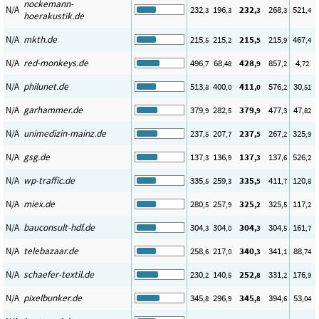
nockemann-
N/A
232
196
232
268
521
,3
,3
,3
,3
,4
hoerakustik.de
N/A
mkth.de
215
215
215
215
467
,5
,2
,5
,9
,4
N/A
red-monkeys.de
496
68
428
857
4
,7
,48
,9
,2
,72
N/A
philunet.de
513
400
411
576
30
,8
,0
,0
,2
,51
N/A
garhammer.de
379
282
379
477
47
,9
,5
,9
,3
,82
N/A
unimedizin-mainz.de
237
207
237
267
325
,5
,7
,5
,2
,9
N/A
gsg.de
137
136
137
137
526
,3
,9
,3
,6
,2
N/A
wp-traffic.de
335
259
335
411
120
,5
,3
,5
,7
,8
N/A
miex.de
280
257
325
325
117
,5
,9
,2
,5
,2
N/A
bauconsult-hdf.de
304
304
304
304
161
,3
,0
,3
,5
,7
N/A
telebazaar.de
258
217
340
341
88
,6
,0
,3
,1
,74
N/A
schaefer-textil.de
230
140
252
331
176
,2
,5
,8
,2
,9
N/A
pixelbunker.de
345
296
345
394
53
,8
,9
,8
,6
,04