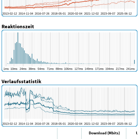
Reaktionszeit
Verlaufsstatistik
Download (Mbits)
U