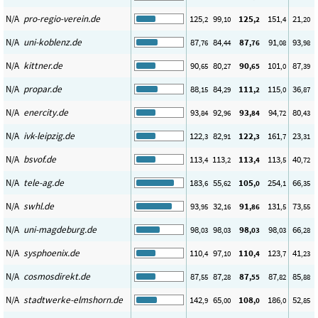
N/A
pro-regio-verein.de
125
99
125
151
21
,2
,10
,2
,4
,20
N/A
uni-koblenz.de
87
84
87
91
93
,76
,44
,76
,08
,98
N/A
kittner.de
90
80
90
101
87
,65
,27
,65
,0
,39
N/A
propar.de
88
84
111
115
36
,15
,29
,2
,0
,87
N/A
enercity.de
93
92
93
94
80
,84
,96
,84
,72
,43
N/A
ivk-leipzig.de
122
82
122
161
23
,3
,91
,3
,7
,31
N/A
bsvof.de
113
113
113
113
40
,4
,2
,4
,5
,72
N/A
tele-ag.de
183
55
105
254
66
,6
,62
,0
,1
,35
N/A
swhl.de
93
32
91
131
73
,95
,16
,86
,5
,55
N/A
uni-magdeburg.de
98
98
98
98
66
,03
,03
,03
,03
,28
N/A
sysphoenix.de
110
97
110
123
41
,4
,10
,4
,7
,23
N/A
cosmosdirekt.de
87
87
87
87
85
,55
,28
,55
,82
,88
N/A
stadtwerke-elmshorn.de
142
65
108
186
52
,9
,00
,0
,0
,85