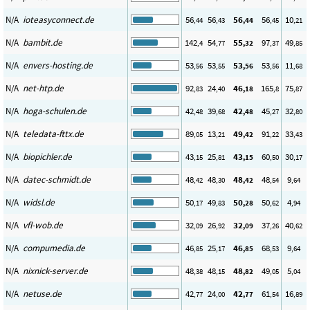
N/A
ioteasyconnect.de
56
56
56
56
10
,44
,43
,44
,45
,21
N/A
bambit.de
142
54
55
97
49
,4
,77
,32
,37
,85
N/A
envers-hosting.de
53
53
53
53
11
,56
,55
,56
,56
,68
N/A
net-htp.de
92
24
46
165
75
,83
,40
,18
,8
,87
N/A
hoga-schulen.de
42
39
42
45
32
,48
,68
,48
,27
,80
N/A
teledata-fttx.de
89
13
49
91
33
,05
,21
,42
,22
,43
N/A
biopichler.de
43
25
43
60
30
,15
,81
,15
,50
,17
N/A
datec-schmidt.de
48
48
48
48
9
,42
,30
,42
,54
,64
N/A
widsl.de
50
49
50
50
4
,17
,83
,28
,62
,94
N/A
vfl-wob.de
32
26
32
37
40
,09
,92
,09
,26
,62
N/A
compumedia.de
46
25
46
68
9
,85
,17
,85
,53
,64
N/A
nixnick-server.de
48
48
48
49
5
,38
,15
,82
,05
,04
N/A
netuse.de
42
24
42
61
16
,77
,00
,77
,54
,89