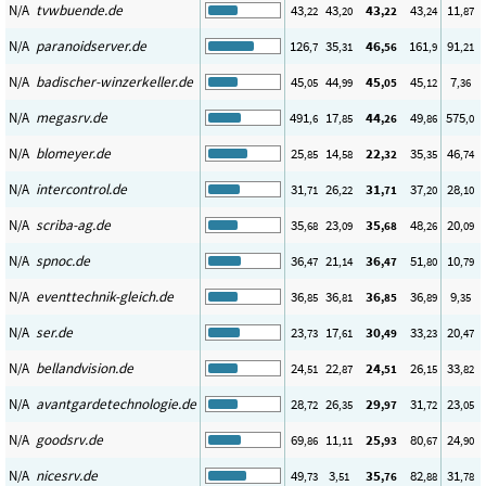
N/A
tvwbuende.de
43
43
43
43
11
,22
,20
,22
,24
,87
N/A
paranoidserver.de
126
35
46
161
91
,7
,31
,56
,9
,21
N/A
badischer-winzerkeller.de
45
44
45
45
7
,05
,99
,05
,12
,36
N/A
megasrv.de
491
17
44
49
575
,6
,85
,26
,86
,0
N/A
blomeyer.de
25
14
22
35
46
,85
,58
,32
,35
,74
N/A
intercontrol.de
31
26
31
37
28
,71
,22
,71
,20
,10
N/A
scriba-ag.de
35
23
35
48
20
,68
,09
,68
,26
,09
N/A
spnoc.de
36
21
36
51
10
,47
,14
,47
,80
,79
N/A
eventtechnik-gleich.de
36
36
36
36
9
,85
,81
,85
,89
,35
N/A
ser.de
23
17
30
33
20
,73
,61
,49
,23
,47
N/A
bellandvision.de
24
22
24
26
33
,51
,87
,51
,15
,82
N/A
avantgardetechnologie.de
28
26
29
31
23
,72
,35
,97
,72
,05
N/A
goodsrv.de
69
11
25
80
24
,86
,11
,93
,67
,90
N/A
nicesrv.de
49
3
35
82
31
,73
,51
,76
,88
,78