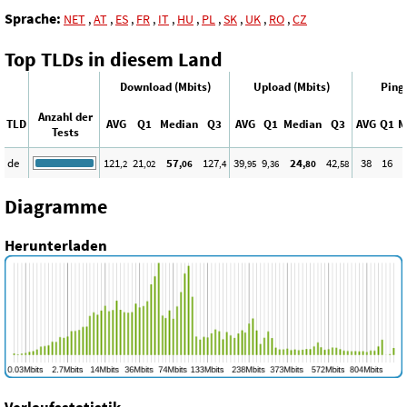
Sprache:
NET
,
AT
,
ES
,
FR
,
IT
,
HU
,
PL
,
SK
,
UK
,
RO
,
CZ
Top TLDs in diesem Land
Download (Mbits)
Upload (Mbits)
Ping
Anzahl der
TLD
AVG
Q1
Median
Q3
AVG
Q1
Median
Q3
AVG
Q1
M
Tests
de
121
21
57
127
39
9
24
42
38
16
,2
,02
,06
,4
,95
,36
,80
,58
Diagramme
Herunterladen
Verlaufsstatistik