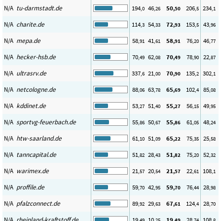
N/A
tu-darmstadt.de
194
46
50
206
234
,0
,26
,50
,5
,1
N/A
charite.de
114
54
72
153
43
,3
,33
,93
,5
,96
N/A
mepa.de
58
41
58
76
46
,91
,61
,91
,20
,77
N/A
hecker-hsb.de
70
62
70
78
22
,49
,08
,49
,90
,87
N/A
ultrasrv.de
337
21
70
135
302
,6
,00
,90
,2
,1
N/A
netcologne.de
88
63
65
102
85
,06
,78
,69
,4
,08
N/A
kddinet.de
53
51
55
56
49
,27
,40
,27
,15
,95
N/A
sportvg-feuerbach.de
55
50
55
61
48
,86
,67
,86
,05
,24
N/A
htw-saarland.de
61
51
65
75
25
,10
,09
,22
,35
,58
N/A
tanncapital.de
51
28
51
75
52
,82
,43
,82
,20
,32
N/A
warimex.de
21
20
21
22
108
,57
,54
,57
,61
,1
N/A
proffile.de
59
42
59
76
28
,70
,95
,70
,44
,98
N/A
pfalzconnect.de
89
29
67
124
28
,92
,63
,61
,4
,70
N/A
rheinland-kraftstoff.de
19
10
19
28
108
,49
,25
,49
,74
,8