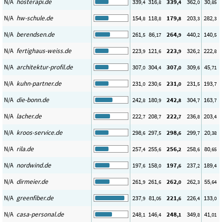
N/A
hosterapi.de
339
316
339
362
30
,4
,8
,4
,0
,85
N/A
hw-schule.de
154
118
179
203
282
,8
,8
,8
,3
,3
N/A
berendsen.de
261
86
264
440
140
,5
,17
,9
,2
,5
N/A
fertighaus-weiss.de
223
121
223
326
222
,9
,6
,9
,2
,8
N/A
architektur-profil.de
307
304
307
309
45
,0
,4
,0
,6
,71
N/A
kuhn-partner.de
231
230
231
231
193
,0
,6
,0
,5
,7
N/A
die-bonn.de
242
180
242
304
163
,8
,9
,8
,7
,7
N/A
lacher.de
222
208
222
236
203
,7
,7
,7
,8
,4
N/A
kroos-service.de
298
297
298
299
20
,6
,5
,6
,7
,38
N/A
rila.de
257
255
256
258
80
,4
,6
,2
,6
,65
N/A
nordwind.de
197
158
197
237
189
,6
,0
,6
,2
,4
N/A
dirmeier.de
261
261
262
262
55
,9
,6
,0
,3
,64
N/A
greenfiber.de
237
81
221
226
133
,9
,05
,6
,4
,0
N/A
casa-personal.de
248
146
248
349
41
,1
,4
,1
,8
,01