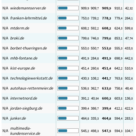
N/A
wiedemannserver.de
909
909
909
910
42
,9
,7
,9
,1
,32
N/A
franken-lehrmittel.de
753
739
778
779
264
,0
,2
,3
,4
,1
N/A
mtderm.de
608
592
608
624
599
,2
,2
,2
,3
,8
N/A
broki.de
799
746
799
853
47
,6
,0
,6
,1
,74
N/A
borbet-thueringen.de
553
550
553
555
433
,0
,7
,0
,3
,5
N/A
mhb-fontane.de
491
284
491
698
442
,9
,8
,9
,9
,5
N/A
kist-europe.de
451
260
451
642
510
,4
,6
,4
,2
,9
N/A
technologiewerkstatt.de
430
108
441
763
502
,3
,2
,7
,8
,6
N/A
autohaus-rettenmeier.de
536
362
633
758
48
,5
,7
,0
,6
,40
N/A
internetnord.de
391
40
600
603
136
,2
,54
,3
,5
,0
N/A
jordan-siegburg.de
399
386
399
412
422
,4
,7
,4
,1
,9
N/A
junker.de
464
335
464
594
283
,8
,3
,8
,4
,3
multimedia-
N/A
545
498
547
594
104
,2
,3
,5
,3
,7
kundenservice.de