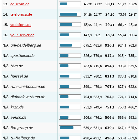
13.
ediscom.de
45
30
50
51
13
,98
,27
,12
,77
,05
14.
telefonica.de
64
12
34
73
19
,28
,77
,10
,74
,87
15.
vodafone.de
65
11
29
66
15
,95
,24
,71
,27
,80
16.
your-server.de
147
8
18
55
90
,3
,61
,54
,24
,54
N/A
uni-heidelberg.de
675
481
916
924
762
,2
,6
,1
,3
,6
N/A
sportklinik.de
826
779
912
915
735
,2
,8
,2
,7
,1
N/A
thm.de
783
715
894
906
639
,6
,6
,2
,8
,5
N/A
huissel.de
831
780
831
883
810
,7
,2
,7
,2
,8
N/A
ruhr-uni-bochum.de
599
479
707
827
622
,1
,3
,7
,4
,5
N/A
diakonieverbund.de
704
683
704
724
714
,0
,9
,0
,1
,6
N/A
krzn.de
751
749
751
753
486
,3
,4
,3
,2
,7
N/A
aeksh.de
506
476
506
536
893
,6
,2
,6
,9
,3
N/A
fkp-group.de
639
631
639
647
625
,2
,3
,2
,1
,5
N/A
tu-freiberg.de
498
491
498
505
869
,4
,1
,4
,8
,0