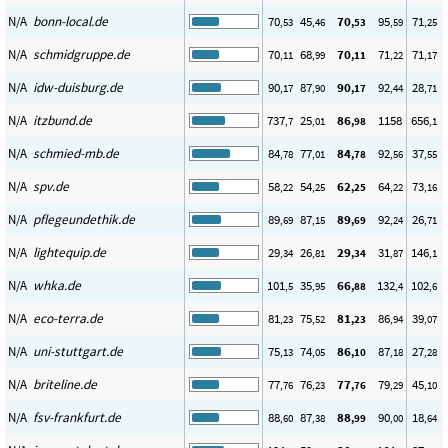
N/A
bonn-local.de
70
45
70
95
71
,53
,46
,53
,59
,25
N/A
schmidgruppe.de
70
68
70
71
71
,11
,99
,11
,22
,17
N/A
idw-duisburg.de
90
87
90
92
28
,17
,90
,17
,44
,71
N/A
itzbund.de
737
25
86
1158
656
,7
,01
,98
,1
N/A
schmied-mb.de
84
77
84
92
37
,78
,01
,78
,56
,55
N/A
spv.de
58
54
62
64
73
,22
,25
,25
,22
,16
N/A
pflegeundethik.de
89
87
89
92
26
,69
,15
,69
,24
,71
N/A
lightequip.de
29
26
29
31
146
,34
,81
,34
,87
,1
N/A
whka.de
101
35
66
132
102
,5
,95
,88
,4
,6
N/A
eco-terra.de
81
75
81
86
39
,23
,52
,23
,94
,07
N/A
uni-stuttgart.de
75
74
86
87
27
,13
,05
,10
,18
,28
N/A
briteline.de
77
76
77
79
45
,76
,23
,76
,29
,10
N/A
fsv-frankfurt.de
88
87
88
90
18
,60
,38
,99
,00
,64