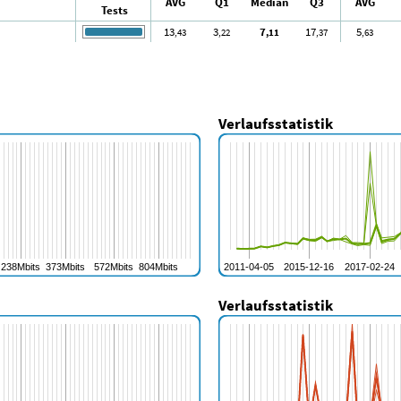
AVG
Q1
Median
Q3
AVG
Tests
13
3
7
17
5
,43
,22
,11
,37
,63
Verlaufsstatistik
Verlaufsstatistik