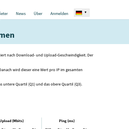
▾
eter
News
Über
Anmelden
amen
rtiert nach Download- und Upload-Geschwindigkeit. Der
 Danach wird dieser eine Wert pro IP im gesamten
s untere Quartil (Q1) und das obere Quartil (Q3).
Upload (Mbits)
Ping (ms)