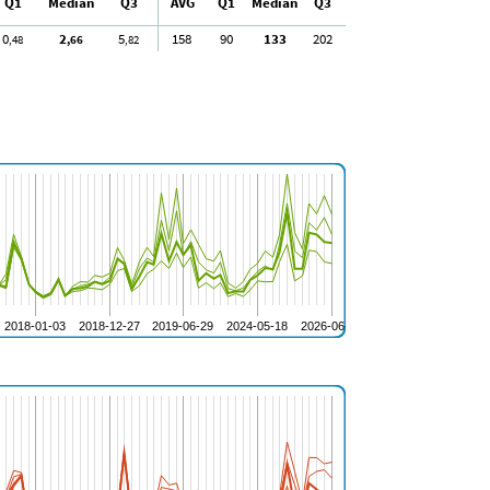
Q1
Median
Q3
AVG
Q1
Median
Q3
0
2
5
158
90
133
202
,48
,66
,82