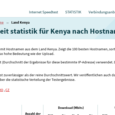
Internet Speedtest
STATISTIK
Verbindungsanbi
ame
→
Land Kenya
eit statistik für Kenya nach Hostn
sen mit Hostnamen aus dem Land Kenya. Zeigt die 100 besten Hostnamen, so
 so hohe Bedeutung wie der Upload.
rt (Durchschnitt der Ergebnisse für diese bestimmte IP-Adresse) verwendet.
 zuverlässiger als der reine Durchschnittswert. Wir veröffentlichen auch da
r die statistische Verteilung der Testergebnisse.
RO
,
CZ
Download (Mbits)
Anzahl der