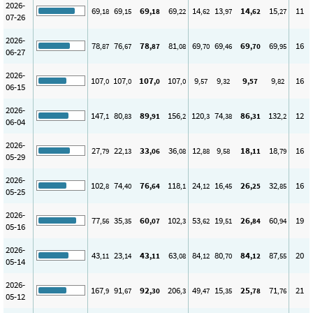
2026-
69
69
69
69
14
13
14
15
11
,18
,15
,18
,22
,62
,97
,62
,27
07-26
2026-
78
76
78
81
69
69
69
69
16
,87
,67
,87
,08
,70
,46
,70
,95
06-27
2026-
107
107
107
107
9
9
9
9
16
,0
,0
,0
,0
,57
,32
,57
,82
06-15
2026-
147
80
89
156
120
74
86
132
12
,1
,83
,91
,2
,3
,38
,31
,2
06-04
2026-
27
22
33
36
12
9
18
18
16
,79
,13
,06
,08
,88
,58
,11
,79
05-29
2026-
102
74
76
118
24
16
26
32
16
,8
,40
,64
,1
,12
,45
,25
,85
05-25
2026-
77
35
60
102
53
19
26
60
19
,56
,35
,07
,3
,62
,51
,84
,94
05-16
2026-
43
23
43
63
84
80
84
87
20
,11
,14
,11
,08
,12
,70
,12
,55
05-14
2026-
167
91
92
206
49
15
25
71
21
,9
,67
,30
,3
,47
,35
,78
,76
05-12