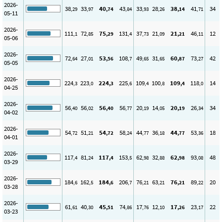
2026-
38
33
40
43
33
28
38
41
34
,29
,97
,74
,84
,93
,26
,14
,71
05-11
2026-
111
72
75
131
37
21
21
46
12
,1
,85
,29
,4
,73
,09
,21
,11
05-06
2026-
72
27
53
108
49
31
60
73
42
,64
,01
,56
,7
,65
,65
,87
,27
05-05
2026-
224
223
224
225
109
100
109
118
14
,3
,0
,3
,6
,4
,8
,4
,0
04-25
2026-
56
56
56
56
20
14
20
26
34
,40
,02
,40
,77
,19
,05
,19
,34
04-02
2026-
54
51
54
58
44
36
44
53
18
,72
,21
,72
,24
,77
,18
,77
,36
04-01
2026-
117
81
117
153
62
32
62
93
48
,4
,24
,4
,5
,98
,88
,98
,08
03-29
2026-
184
162
184
206
76
63
76
89
20
,6
,5
,6
,7
,21
,21
,21
,22
03-28
2026-
61
40
45
74
17
12
17
23
22
,61
,30
,51
,86
,76
,10
,26
,17
03-23