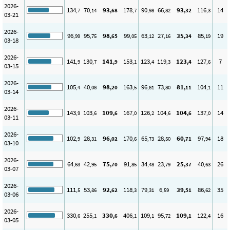
2026-
134
70
93
178
90
66
93
116
14
,7
,14
,68
,7
,98
,82
,32
,3
03-21
2026-
96
95
98
99
63
27
35
85
19
,99
,75
,65
,05
,12
,16
,34
,19
03-18
2026-
141
130
141
153
123
119
123
127
7
,9
,7
,9
,1
,4
,3
,4
,6
03-15
2026-
105
40
98
163
96
73
81
104
11
,4
,08
,20
,5
,81
,80
,11
,1
03-14
2026-
143
103
109
167
126
104
104
137
14
,9
,6
,6
,0
,2
,6
,6
,0
03-11
2026-
102
28
96
170
65
28
60
97
18
,9
,31
,02
,6
,73
,50
,71
,94
03-10
2026-
64
42
75
91
34
23
25
40
26
,63
,95
,70
,85
,48
,79
,37
,63
03-07
2026-
111
53
92
118
79
6
39
86
35
,5
,86
,62
,3
,31
,59
,51
,62
03-06
2026-
330
255
330
406
109
95
109
122
16
,6
,1
,6
,1
,1
,72
,1
,4
03-05