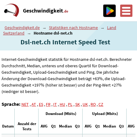
Geschwindigkeit
.de
Geschwindigkeit.de
→
Statistiken nach Hostname
→
Land
Switzerland
→
Hostname dsl-net.ch
Dsl-net.ch Internet Speed ​​Test
Internet-Geschwindigkeit statistik für Hostname dsl-net.ch. Berechneter
Durchschnitt, Median, unteres und oberes Quartil für Download-
Geschwindigkeit, Upload-Geschwindigkeit und Ping. Die jährliche
Änderung der Download-Geschwindigkeit beträgt +63%, die Upload-
Geschwindigkeit +197% (höher ist besser) und der Ping-Wert +27%
(niedriger ist besser).
Sprache:
NET
,
AT
,
ES
,
FR
,
IT
,
HU
,
PL
,
SK
,
UK
,
RO
,
CZ
Download (Mbits)
Upload (Mbits)
Anzahl der
Datum
AVG
Q1
Median
Q3
AVG
Q1
Median
Q3
AVG
Tests