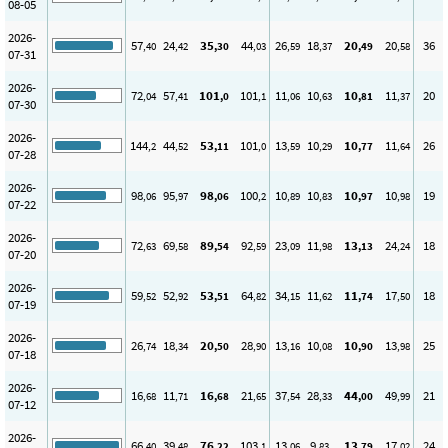
08-05
2026-
57
24
35
44
26
18
20
20
36
,40
,42
,30
,03
,59
,37
,49
,58
07-31
2026-
72
57
101
101
11
10
10
11
20
,04
,41
,0
,1
,06
,63
,81
,37
07-30
2026-
144
44
53
101
13
10
10
11
26
,2
,52
,11
,0
,59
,29
,77
,64
07-28
2026-
98
95
98
100
10
10
10
10
19
,06
,97
,06
,2
,89
,83
,97
,98
07-22
2026-
72
69
89
92
23
11
13
24
18
,63
,58
,54
,59
,09
,98
,13
,24
07-20
2026-
59
52
53
64
34
11
11
17
18
,52
,92
,51
,82
,15
,62
,74
,50
07-19
2026-
26
18
20
28
13
10
10
13
25
,74
,34
,50
,90
,16
,08
,90
,98
07-18
2026-
16
11
16
21
37
28
44
49
21
,68
,71
,68
,65
,54
,33
,00
,99
07-12
2026-
66
39
76
103
13
9
13
17
24
,40
,48
,22
,1
,06
,83
,79
,02