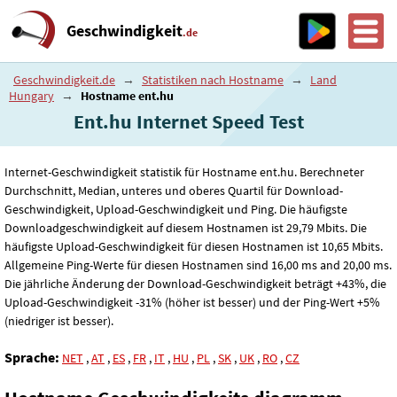
Geschwindigkeit
.de
Geschwindigkeit.de
→
Statistiken nach Hostname
→
Land
Hungary
→
Hostname ent.hu
Ent.hu Internet Speed ​​Test
Internet-Geschwindigkeit statistik für Hostname ent.hu. Berechneter
Durchschnitt, Median, unteres und oberes Quartil für Download-
Geschwindigkeit, Upload-Geschwindigkeit und Ping. Die häufigste
Downloadgeschwindigkeit auf diesem Hostnamen ist 29
,79
Mbits. Die
häufigste Upload-Geschwindigkeit für diesen Hostnamen ist 10
,65
Mbits.
Allgemeine Ping-Werte für diesen Hostnamen sind 16
,00
ms and 20
,00
ms.
Die jährliche Änderung der Download-Geschwindigkeit beträgt +43%, die
Upload-Geschwindigkeit -31% (höher ist besser) und der Ping-Wert +5%
(niedriger ist besser).
Sprache:
NET
,
AT
,
ES
,
FR
,
IT
,
HU
,
PL
,
SK
,
UK
,
RO
,
CZ