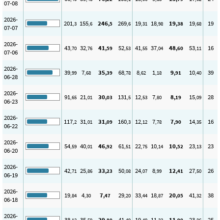
07-08
2026-
201
155
246
269
19
18
19
19
19
,3
,6
,5
,6
,31
,98
,38
,68
07-07
2026-
43
32
41
52
41
37
48
53
16
,70
,76
,59
,53
,55
,04
,60
,11
07-06
2026-
39
7
35
68
8
1
9
10
39
,99
,68
,39
,78
,62
,18
,91
,40
06-28
2026-
91
21
30
131
12
7
8
15
28
,65
,01
,03
,5
,53
,80
,19
,09
06-23
2026-
117
31
31
160
12
7
7
14
16
,2
,01
,09
,3
,12
,78
,90
,35
06-22
2026-
54
40
46
61
22
10
10
23
23
,59
,01
,92
,51
,75
,14
,52
,13
06-20
2026-
42
25
33
50
24
8
12
27
26
,71
,86
,23
,08
,07
,99
,41
,50
06-19
2026-
19
4
7
29
33
18
20
41
38
,84
,30
,47
,20
,44
,87
,05
,32
06-18
2026-
38
35
39
41
19
11
11
23
25