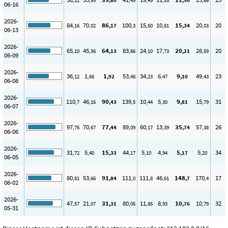
,12
,59
,80
,49
,49
,33
,90
,86
06-16
2026-
84
70
86
100
15
10
15
20
20
,16
,02
,17
,3
,50
,81
,34
,03
06-13
2026-
65
45
64
83
24
17
20
26
20
,10
,36
,13
,86
,10
,73
,21
,59
06-09
2026-
36
1
1
53
34
6
9
49
23
,12
,66
,92
,48
,23
,47
,10
,43
06-08
2026-
110
46
90
139
10
5
9
15
31
,7
,16
,43
,5
,44
,30
,81
,79
06-07
2026-
97
70
77
89
60
13
35
57
26
,75
,67
,44
,09
,17
,39
,74
,38
06-06
2026-
31
5
15
44
5
4
5
5
34
,72
,40
,33
,17
,10
,94
,17
,20
06-05
2026-
80
53
91
111
111
46
148
170
17
,81
,66
,84
,0
,8
,61
,7
,4
06-02
2026-
47
21
31
80
11
8
10
10
32
,57
,07
,31
,05
,85
,93
,76
,79
05-31