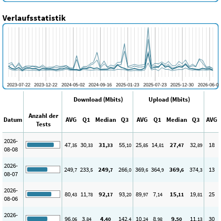
Verlaufsstatistik
Download (Mbits)
Upload (Mbits)
Anzahl der
Datum
AVG
Q1
Median
Q3
AVG
Q1
Median
Q3
AVG
Tests
2026-
47
30
31
55
25
14
27
32
18
,35
,33
,33
,10
,85
,81
,47
,89
08-08
2026-
249
233
249
266
369
364
369
374
13
,7
,5
,7
,0
,6
,9
,6
,3
08-07
2026-
80
11
92
93
89
7
15
19
25
,43
,78
,17
,20
,97
,14
,11
,81
08-06
2026-
96
3
4
142
10
8
9
11
30
,06
,84
,40
,4
,24
,98
,50
,13