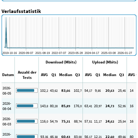
Verlaufsstatistik
Download (Mbits)
Upload (Mbits)
Anzahl der
Datum
AVG
Q1
Median
Q3
AVG
Q1
Median
Q3
AVG
Tests
2026-
102
43
83
102
54
9
20
25
14
,2
,62
,66
,7
,17
,85
,63
,45
08-05
2026-
143
80
85
176
63
20
24
52
16
,8
,28
,89
,0
,41
,97
,73
,95
08-04
2026-
116
54
75
88
57
11
24
25
16
,0
,79
,31
,74
,51
,17
,62
,54
08-03
2026-
93
46
60
83
56
12
22
49
80
,35
,38
,43
,00
,17
,21
,60
,66