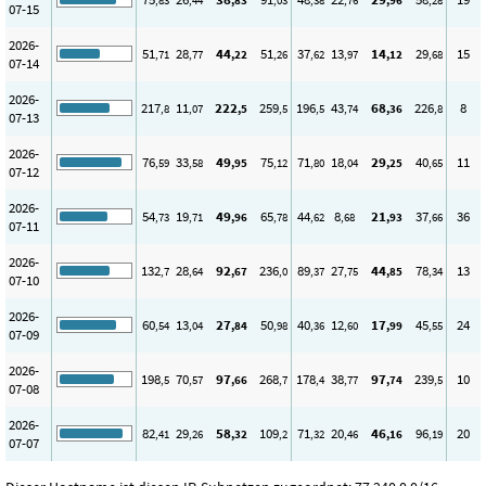
,83
,44
,83
,03
,38
,76
,96
,28
07-15
2026-
51
28
44
51
37
13
14
29
15
,71
,77
,22
,26
,62
,97
,12
,68
07-14
2026-
217
11
222
259
196
43
68
226
8
,8
,07
,5
,5
,5
,74
,36
,8
07-13
2026-
76
33
49
75
71
18
29
40
11
,59
,58
,95
,12
,80
,04
,25
,65
07-12
2026-
54
19
49
65
44
8
21
37
36
,73
,71
,96
,78
,62
,68
,93
,66
07-11
2026-
132
28
92
236
89
27
44
78
13
,7
,64
,67
,0
,37
,75
,85
,34
07-10
2026-
60
13
27
50
40
12
17
45
24
,54
,04
,84
,98
,36
,60
,99
,55
07-09
2026-
198
70
97
268
178
38
97
239
10
,5
,57
,66
,7
,4
,77
,74
,5
07-08
2026-
82
29
58
109
71
20
46
96
20
,41
,26
,32
,2
,32
,46
,16
,19
07-07