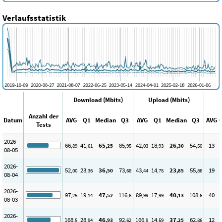
Verlaufsstatistik
Download (Mbits)
Upload (Mbits)
Anzahl der
Datum
AVG
Q1
Median
Q3
AVG
Q1
Median
Q3
AVG
Tests
2026-
66
41
65
85
42
18
26
54
13
,89
,61
,25
,95
,03
,93
,30
,50
08-05
2026-
52
23
36
73
43
14
23
55
19
,00
,36
,50
,68
,44
,75
,85
,86
08-04
2026-
97
19
47
116
89
17
40
108
40
,25
,14
,52
,6
,99
,99
,13
,6
08-03
2026-
168
28
46
92
166
14
37
62
12
,5
,94
,93
,62
,9
,59
,25
,86