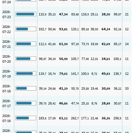
07-24
2026-
115
35
47
83
116
29
38
99
21
,9
,23
,54
,68
,9
,11
,50
,87
07-23
2026-
102
50
93
120
89
38
64
92
12
,7
,56
,81
,1
,18
,93
,34
,16
07-22
2026-
112
41
61
97
73
19
42
85
14
,3
,60
,50
,29
,73
,59
,69
,17
07-21
2026-
96
34
56
105
77
12
34
100
11
,67
,19
,90
,7
,40
,01
,61
,1
07-20
2026-
119
16
79
141
100
8
49
136
12
,7
,74
,01
,7
,9
,72
,83
,7
07-19
2026-
39
24
41
55
25
19
30
36
33
,14
,68
,29
,75
,58
,45
,09
,22
07-18
2026-
39
28
46
47
25
8
28
30
11
,73
,42
,86
,74
,15
,76
,89
,87
07-17
2026-
183
17
61
262
177
21
36
256
11
,8
,09
,12
,7
,1
,48
,36
,9
07-16
2026-
75
26
38
91
48
22
29
58
19