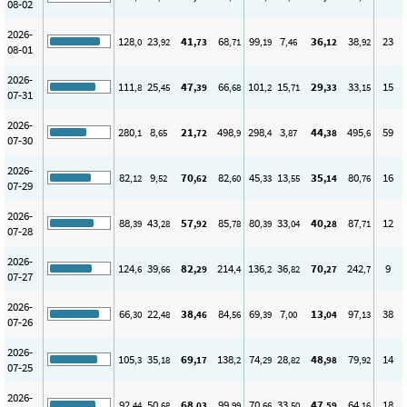
08-02
2026-
128
23
41
68
99
7
36
38
23
,0
,92
,73
,71
,19
,46
,12
,92
08-01
2026-
111
25
47
66
101
15
29
33
15
,8
,45
,39
,68
,2
,71
,33
,15
07-31
2026-
280
8
21
498
298
3
44
495
59
,1
,65
,72
,9
,4
,87
,38
,6
07-30
2026-
82
9
70
82
45
13
35
80
16
,12
,52
,62
,60
,33
,55
,14
,76
07-29
2026-
88
43
57
85
80
33
40
87
12
,39
,28
,92
,78
,39
,04
,28
,71
07-28
2026-
124
39
82
214
136
36
70
242
9
,6
,66
,29
,4
,2
,82
,27
,7
07-27
2026-
66
22
38
84
69
7
13
97
38
,30
,48
,46
,56
,39
,00
,04
,13
07-26
2026-
105
35
69
138
74
28
48
79
14
,3
,18
,17
,2
,29
,82
,98
,92
07-25
2026-
92
50
68
99
70
33
47
64
18
,44
,68
,03
,99
,66
,50
,59
,16