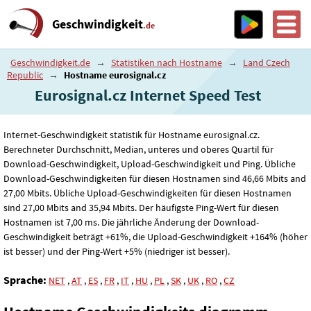
Geschwindigkeit
.de
Geschwindigkeit.de
→
Statistiken nach Hostname
→
Land Czech
Republic
→
Hostname eurosignal.cz
Eurosignal.cz Internet Speed ​​Test
Internet-Geschwindigkeit statistik für Hostname eurosignal.cz.
Berechneter Durchschnitt, Median, unteres und oberes Quartil für
Download-Geschwindigkeit, Upload-Geschwindigkeit und Ping. Übliche
Download-Geschwindigkeiten für diesen Hostnamen sind 46
,66
Mbits and
27
,00
Mbits. Übliche Upload-Geschwindigkeiten für diesen Hostnamen
sind 27
,00
Mbits and 35
,94
Mbits. Der häufigste Ping-Wert für diesen
Hostnamen ist 7
,00
ms. Die jährliche Änderung der Download-
Geschwindigkeit beträgt +61%, die Upload-Geschwindigkeit +164% (höher
ist besser) und der Ping-Wert +5% (niedriger ist besser).
Sprache:
NET
,
AT
,
ES
,
FR
,
IT
,
HU
,
PL
,
SK
,
UK
,
RO
,
CZ