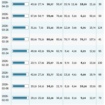
2026-
43
27
36
55
15
11
18
21
39
,35
,74
,57
,57
,78
,98
,99
,18
04-19
2026-
67
54
59
76
35
5
6
50
50
,89
,77
,08
,60
,31
,83
,22
,24
04-05
2026-
31
7
15
39
12
3
6
15
124
,81
,03
,16
,94
,84
,66
,56
,74
03-26
2026-
80
79
80
80
76
45
76
107
41
,08
,25
,08
,91
,77
,92
,77
,6
02-26
2026-
49
43
55
62
9
4
6
12
95
,98
,26
,74
,73
,42
,30
,95
,82
02-24
2026-
23
17
25
31
9
3
4
13
130
,71
,08
,97
,48
,70
,33
,13
,30
02-20
2026-
42
27
31
32
13
4
6
18
68
,60
,29
,77
,62
,25
,61
,08
,79
02-16
2026-
19
14
14
21
8
6
10
10
83
,20
,15
,15
,73
,28
,64
,28
,93
02-08
2026-
29
25
32
34
10
8
9
12
79
,23
,69
,18
,25
,61
,16
,24
,37
02-03