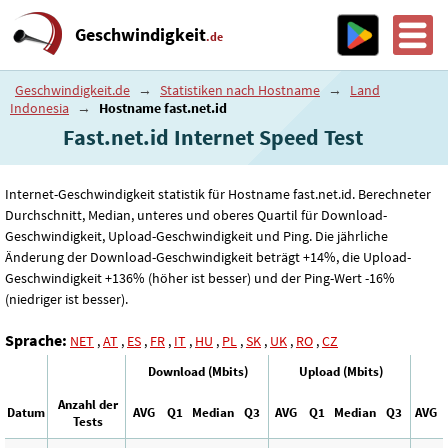
Geschwindigkeit
.de
Geschwindigkeit.de
→
Statistiken nach Hostname
→
Land
Indonesia
→
Hostname fast.net.id
Fast.net.id Internet Speed ​​Test
Internet-Geschwindigkeit statistik für Hostname fast.net.id. Berechneter
Durchschnitt, Median, unteres und oberes Quartil für Download-
Geschwindigkeit, Upload-Geschwindigkeit und Ping. Die jährliche
Änderung der Download-Geschwindigkeit beträgt +14%, die Upload-
Geschwindigkeit +136% (höher ist besser) und der Ping-Wert -16%
(niedriger ist besser).
Sprache:
NET
,
AT
,
ES
,
FR
,
IT
,
HU
,
PL
,
SK
,
UK
,
RO
,
CZ
Download (Mbits)
Upload (Mbits)
Anzahl der
Datum
AVG
Q1
Median
Q3
AVG
Q1
Median
Q3
AVG
Tests