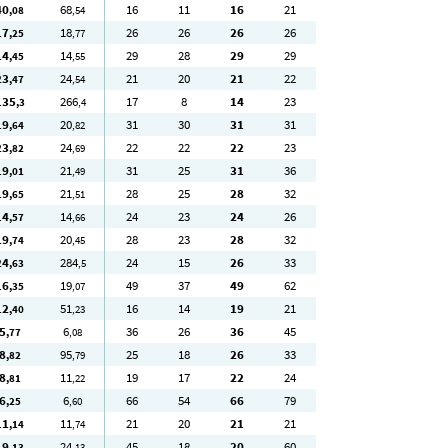
40
68
16
11
16
21
,08
,54
17
18
26
26
26
26
,25
,77
14
14
29
28
29
29
,45
,55
23
24
21
20
21
22
,47
,54
135
266
17
8
14
23
,3
,4
19
20
31
30
31
31
,64
,82
23
24
22
22
22
23
,82
,69
19
21
31
25
31
36
,01
,49
19
21
28
25
28
32
,65
,51
14
14
24
23
24
26
,57
,66
19
20
28
23
28
32
,74
,45
24
284
24
15
26
33
,63
,5
16
19
49
37
49
62
,35
,07
12
51
16
14
19
21
,40
,23
5
6
36
26
36
45
,77
,08
8
95
25
18
26
33
,82
,79
8
11
19
17
22
24
,81
,22
6
6
66
54
66
79
,25
,60
11
11
21
20
21
21
,14
,74
19
24
45
18
20
60
,13
,13