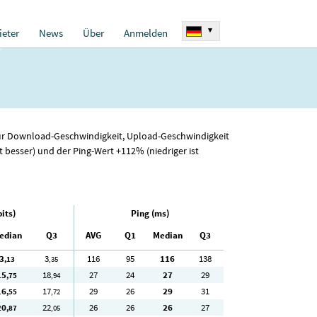
▾
eter
News
Über
Anmelden
 für Download-Geschwindigkeit, Upload-Geschwindigkeit
besser) und der Ping-Wert +112% (niedriger ist
its)
Ping (ms)
edian
Q3
AVG
Q1
Median
Q3
3
3
116
95
116
138
,13
,35
15
18
27
24
27
29
,75
,94
16
17
29
26
29
31
,55
,72
20
22
26
26
26
27
,87
,05