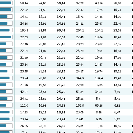
58
24
58
92
49
20
,44
,60
,44
,28
,14
,68
22
21
22
22
17
15
,02
,56
,02
,47
,25
,74
14
12
14
16
14
14
,41
,11
,41
,71
,45
,36
24
23
24
24
23
22
,36
,91
,36
,81
,47
,40
195
21
90
264
154
23
,3
,54
,46
,2
,2
,08
22
21
22
22
19
18
,03
,62
,03
,45
,64
,46
27
26
27
28
23
22
,16
,03
,16
,29
,82
,95
22
21
22
23
19
16
,84
,89
,84
,79
,01
,53
21
20
21
22
19
17
,39
,74
,39
,03
,65
,80
23
23
23
23
14
14
,54
,14
,54
,94
,57
,48
23
23
23
24
19
19
,75
,33
,75
,17
,74
,02
235
20
23
344
194
19
,4
,65
,94
,5
,4
,40
21
19
21
22
16
13
,26
,53
,26
,98
,35
,64
42
25
25
51
34
7
,67
,54
,76
,34
,81
,19
24
23
24
25
5
5
,41
,56
,41
,26
,77
,45
112
16
24
163
65
6
,0
,93
,71
,5
,26
,52
17
12
18
23
8
6
,13
,22
,18
,09
,88
,47
23
23
23
23
6
5
,24
,08
,24
,41
,25
,89
26
25
26
26
11
10
,05
,78
,05
,31
,14
,55
17
13
18
22
17
11
,66
,49
,91
,46
,64
,90