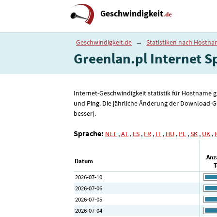
Geschwindigkeit
.de
Geschwindigkeit.de
→
Statistiken nach Hostn
Greenlan.pl Internet Sp
Internet-Geschwindigkeit statistik für Hostname 
und Ping. Die jährliche Änderung der Download-Ge
besser).
Sprache:
NET
,
AT
,
ES
,
FR
,
IT
,
HU
,
PL
,
SK
,
UK
,
Anz
Datum
T
2026-07-10
2026-07-06
2026-07-05
2026-07-04