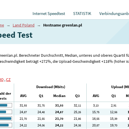
Internet Speedtest
STATISTIK
Verbindungsanbi
ame
→
Land Poland
→
Hostname greenlan.pl
eed ​​Test
greenlan.pl. Berechneter Durchschnitt, Median, unteres und oberes Quartil
schwindigkeit beträgt +272%, die Upload-Geschwindigkeit +118% (höher ist 
RO
,
CZ
Download (Mbits)
Upload (Mb
ahl der
AVG
Q1
Median
Q3
AVG
Q1
M
ests
31
31
31
32
3
2
,93
,75
,93
,11
,13
,91
24
24
24
25
15
12
,87
,48
,87
,26
,75
,56
21
21
21
21
16
15
,70
,55
,70
,86
,55
,39
24
24
24
24
20
19
,22
,06
,22
,38
,87
,70