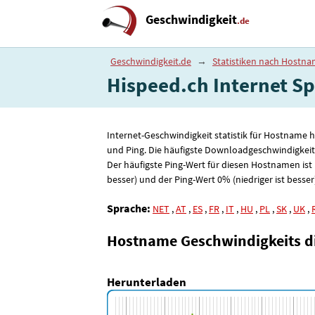
Geschwindigkeit
.de
Geschwindigkeit.de
→
Statistiken nach Hostn
Hispeed.ch Internet Spe
Internet-Geschwindigkeit statistik für Hostname 
und Ping. Die häufigste Downloadgeschwindigkeit
Der häufigste Ping-Wert für diesen Hostnamen ist
besser) und der Ping-Wert 0% (niedriger ist besser
Sprache:
NET
,
AT
,
ES
,
FR
,
IT
,
HU
,
PL
,
SK
,
UK
,
Hostname Geschwindigkeits 
Herunterladen