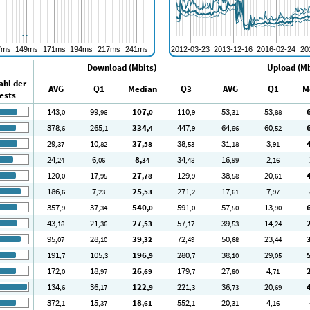
Download (Mbits)
Upload (Mb
ahl der
AVG
Q1
Median
Q3
AVG
Q1
M
ests
143
99
107
110
53
53
,0
,96
,0
,9
,31
,88
378
265
334
447
64
60
,6
,1
,4
,9
,86
,52
29
10
37
38
31
3
,37
,82
,58
,53
,18
,91
24
6
8
34
16
2
,24
,06
,34
,48
,99
,16
120
17
27
129
38
20
,0
,95
,78
,9
,58
,61
186
7
25
271
17
7
,6
,23
,53
,2
,61
,97
357
37
540
591
57
13
,9
,34
,0
,0
,50
,90
43
21
27
57
39
14
,18
,36
,53
,17
,53
,24
95
28
39
72
50
23
,07
,10
,32
,49
,68
,44
191
105
196
280
38
29
,7
,3
,9
,7
,10
,05
172
18
26
179
27
4
,0
,97
,69
,7
,80
,71
134
36
122
221
36
20
,6
,17
,9
,3
,73
,69
372
15
18
552
20
4
,1
,37
,61
,1
,31
,16