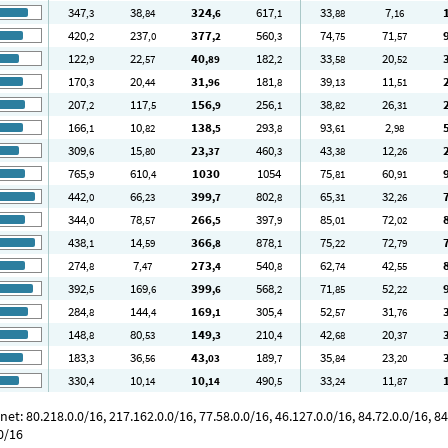
347
38
324
617
33
7
,3
,84
,6
,1
,88
,16
420
237
377
560
74
71
,2
,0
,2
,3
,75
,57
122
22
40
182
33
20
,9
,57
,89
,2
,58
,52
170
20
31
181
39
11
,3
,44
,96
,8
,13
,51
207
117
156
256
38
26
,2
,5
,9
,1
,82
,31
166
10
138
293
93
2
,1
,82
,5
,8
,61
,98
309
15
23
460
43
12
,6
,80
,37
,3
,38
,26
765
610
1030
1054
75
60
,9
,4
,81
,91
442
66
399
802
65
32
,0
,23
,7
,8
,31
,26
344
78
266
397
85
72
,0
,57
,5
,9
,01
,02
438
14
366
878
75
72
,1
,59
,8
,1
,22
,79
274
7
273
540
62
42
,8
,47
,4
,8
,74
,55
392
169
399
568
71
52
,5
,6
,6
,2
,85
,22
284
144
169
305
52
31
,8
,4
,1
,4
,57
,76
148
80
149
210
42
20
,8
,53
,3
,4
,68
,37
183
36
43
189
35
23
,3
,56
,03
,7
,84
,20
330
10
10
490
33
11
,4
,14
,14
,5
,24
,87
 80.218.0.0/16, 217.162.0.0/16, 77.58.0.0/16, 46.127.0.0/16, 84.72.0.0/16, 84.7
.0/16