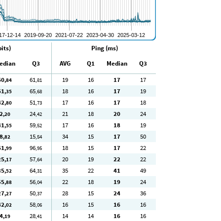
its)
Ping (ms)
edian
Q3
AVG
Q1
Median
Q3
60
61
19
16
17
17
,84
,81
61
65
18
16
17
19
,35
,68
42
51
17
16
17
18
,80
,73
2
24
21
18
20
24
,20
,42
41
59
17
16
18
19
,55
,52
8
15
34
15
17
50
,82
,54
61
96
18
15
17
22
,99
,95
25
57
20
19
22
22
,17
,64
35
64
35
22
41
49
,52
,31
55
56
22
18
19
24
,88
,04
27
50
28
15
24
36
,27
,37
42
58
16
15
16
16
,02
,06
4
28
14
14
16
16
,19
,41