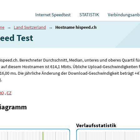
Internet Speedtest
STATISTIK
Verbindungsanbi
ame
→
Land Switzerland
→
Hostname hispeed.ch
ed ​​Test
hispeed.ch. Berechneter Durchschnitt, Median, unteres und oberes Quartil
 auf diesem Hostnamen ist 614
,1
Mbits. Übliche Upload-Geschwindigkeiten 
 16
,00
ms. Die jährliche Änderung der Download-Geschwindigkeit beträgt +4
).
RO
,
CZ
diagramm
Verlaufsstatistik