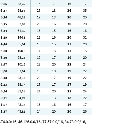
19
48
15
7
16
17
,06
,25
95
98
27
18
26
35
,37
,54
36
48
19
18
20
20
,36
,02
25
52
23
16
20
28
,25
,88
26
61
16
15
16
16
,54
,95
53
144
28
16
20
32
,89
,5
24
65
18
15
17
20
,46
,04
95
100
14
13
13
15
,00
,3
76
98
19
17
19
20
,40
,23
82
101
22
20
22
24
,47
,2
79
97
19
18
19
22
,08
,14
83
93
20
17
19
22
,48
,31
92
98
17
17
17
19
,23
,77
36
83
24
20
23
24
,94
,01
30
54
19
13
18
22
,71
,09
31
43
16
16
16
17
,07
,72
11
43
24
20
20
26
,87
,92
4.0.0/16, 46.126.0.0/16, 77.57.0.0/16, 84.73.0.0/16,