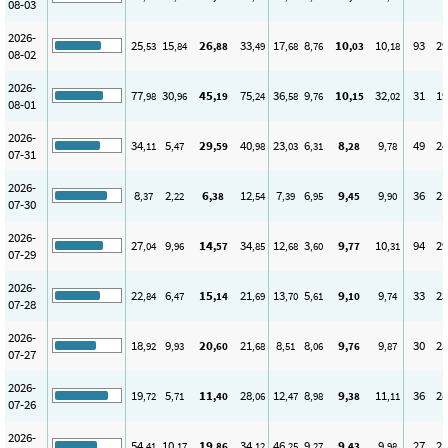
08-03
2026-
25
15
26
33
17
8
10
10
93
29
,53
,84
,88
,49
,68
,76
,03
,18
08-02
2026-
77
30
45
75
36
9
10
32
31
19
,98
,96
,19
,24
,58
,76
,15
,02
08-01
2026-
34
5
29
40
23
6
8
9
49
24
,11
,47
,59
,98
,03
,31
,28
,78
07-31
2026-
8
2
6
12
7
6
9
9
36
25
,37
,22
,38
,54
,39
,95
,45
,90
07-30
2026-
27
9
14
34
12
3
9
10
94
29
,04
,96
,57
,85
,68
,60
,77
,31
07-29
2026-
22
6
15
21
13
5
9
9
33
23
,84
,47
,14
,69
,70
,61
,10
,74
07-28
2026-
18
9
20
21
8
8
9
9
30
25
,92
,93
,60
,68
,51
,06
,76
,87
07-27
2026-
19
5
11
28
12
8
9
11
36
28
,72
,71
,40
,06
,47
,98
,38
,11
07-26
2026-
54
10
19
34
46
9
9
9
27
25
,41
,17
,86
,12
,25
,27
,43
,98