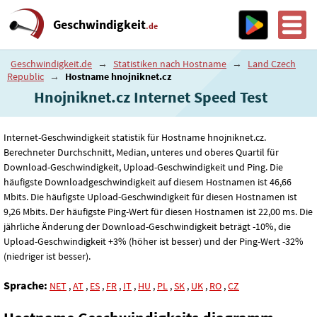
Geschwindigkeit
.de
Geschwindigkeit.de
→
Statistiken nach Hostname
→
Land Czech
Republic
→
Hostname hnojniknet.cz
Hnojniknet.cz Internet Speed ​​Test
Internet-Geschwindigkeit statistik für Hostname hnojniknet.cz.
Berechneter Durchschnitt, Median, unteres und oberes Quartil für
Download-Geschwindigkeit, Upload-Geschwindigkeit und Ping. Die
häufigste Downloadgeschwindigkeit auf diesem Hostnamen ist 46
,66
Mbits. Die häufigste Upload-Geschwindigkeit für diesen Hostnamen ist
9
,26
Mbits. Der häufigste Ping-Wert für diesen Hostnamen ist 22
,00
ms. Die
jährliche Änderung der Download-Geschwindigkeit beträgt -10%, die
Upload-Geschwindigkeit +3% (höher ist besser) und der Ping-Wert -32%
(niedriger ist besser).
Sprache:
NET
,
AT
,
ES
,
FR
,
IT
,
HU
,
PL
,
SK
,
UK
,
RO
,
CZ