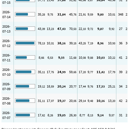
,71
,43
,86
,62
,56
,87
,64
,96
07-15
2026-
35
9
31
45
21
9
9
10
348
22
,28
,75
,84
,76
,91
,59
,80
,01
07-14
2026-
43
13
47
70
22
9
9
9
27
23
,39
,23
,43
,53
,10
,72
,87
,92
07-13
2026-
78
10
38
39
43
7
8
10
36
30
,13
,31
,16
,15
,25
,19
,96
,93
07-12
2026-
8
6
9
11
10
9
10
10
41
23
,66
,53
,55
,68
,08
,88
,03
,22
07-11
2026-
35
17
24
59
17
9
11
17
39
23
,11
,75
,99
,65
,20
,77
,42
,79
07-10
2026-
19
18
20
20
17
9
17
25
34
25
,12
,59
,24
,77
,44
,76
,53
,21
07-09
2026-
31
17
19
20
29
9
10
13
42
25
,11
,07
,37
,05
,14
,48
,16
,20
07-08
2026-
17
8
19
26
8
8
9
9
31
25
,62
,26
,05
,30
,77
,13
,14
,57
07-07