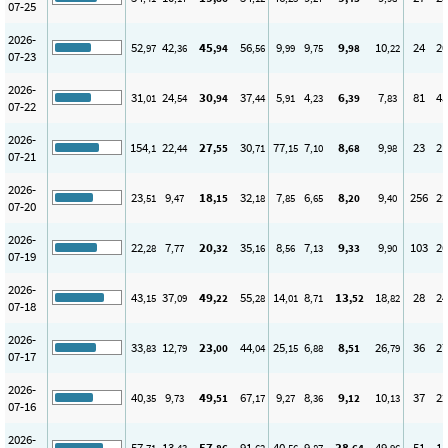
07-25
2026-
52
42
45
56
9
9
9
10
24
20
,97
,36
,94
,56
,99
,75
,98
,22
07-23
2026-
31
24
30
37
5
4
6
7
81
45
,01
,54
,94
,44
,91
,23
,39
,83
07-22
2026-
154
22
27
30
77
7
8
9
23
21
,1
,44
,55
,71
,15
,10
,68
,98
07-21
2026-
23
9
18
32
7
6
8
9
256
22
,51
,47
,15
,18
,85
,65
,20
,40
07-20
2026-
22
7
20
35
8
7
9
9
103
26
,28
,77
,32
,16
,56
,13
,33
,90
07-19
2026-
43
37
49
55
14
8
13
18
28
24
,15
,09
,22
,28
,01
,71
,52
,82
07-18
2026-
33
12
23
44
25
6
8
26
36
27
,83
,79
,00
,04
,15
,88
,51
,79
07-17
2026-
40
9
49
67
9
8
9
10
37
22
,35
,73
,51
,17
,27
,36
,12
,13
07-16
2026-
57
13
57
91
40
9
38
49
51
18