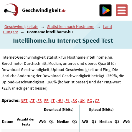
Geschwindigkeit
.de
Geschwindigkeit.de
→
Statistiken nach Hostname
→
Land
Hungary
→
Hostname intellihome.hu
Intellihome.hu Internet Speed ​​Test
Internet-Geschwindigkeit statistik für Hostname intellihome.hu.
Berechneter Durchschnitt, Median, unteres und oberes Quartil für
Download-Geschwindigkeit, Upload-Geschwindigkeit und Ping. Die
jährliche Änderung der Download-Geschwindigkeit beträgt +259%, die
Upload-Geschwindigkeit +280% (höher ist besser) und der Ping-Wert
+22% (niedriger ist besser).
Sprache:
NET
,
AT
,
ES
,
FR
,
IT
,
HU
,
PL
,
SK
,
UK
,
RO
,
CZ
Download (Mbits)
Upload (Mbits)
Anzahl der
Datum
AVG
Q1
Median
Q3
AVG
Q1
Median
Q3
AVG
Tests