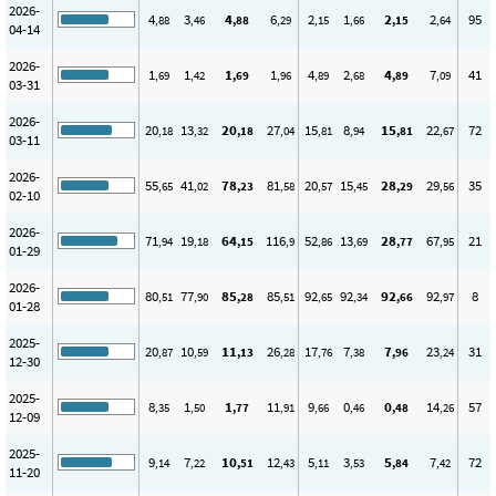
2026-
4
3
4
6
2
1
2
2
95
,88
,46
,88
,29
,15
,66
,15
,64
04-14
2026-
1
1
1
1
4
2
4
7
41
,69
,42
,69
,96
,89
,68
,89
,09
03-31
2026-
20
13
20
27
15
8
15
22
72
,18
,32
,18
,04
,81
,94
,81
,67
03-11
2026-
55
41
78
81
20
15
28
29
35
,65
,02
,23
,58
,57
,45
,29
,56
02-10
2026-
71
19
64
116
52
13
28
67
21
,94
,18
,15
,9
,86
,69
,77
,95
01-29
2026-
80
77
85
85
92
92
92
92
8
,51
,90
,28
,51
,65
,34
,66
,97
01-28
2025-
20
10
11
26
17
7
7
23
31
,87
,59
,13
,28
,76
,38
,96
,24
12-30
2025-
8
1
1
11
9
0
0
14
57
,35
,50
,77
,91
,66
,46
,48
,26
12-09
2025-
9
7
10
12
5
3
5
7
72
,14
,22
,51
,43
,11
,53
,84
,42
11-20