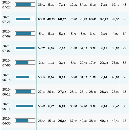
2026-
36
5
7
12
34
6
7
19
43
,67
,95
,31
,27
,36
,58
,25
,78
07-28
2026-
60
48
68
76
73
60
97
99
9
,37
,83
,75
,09
,87
,40
,79
,30
07-21
2026-
5
5
5
5
3
3
3
4
64
,67
,63
,67
,71
,90
,71
,90
,09
07-09
2026-
57
6
7
75
54
3
3
85
29
,70
,90
,65
,52
,13
,78
,81
,59
07-07
2026-
2
1
3
3
22
17
23
27
38
,33
,93
,04
,09
,41
,34
,05
,80
07-06
2026-
53
0
0
79
31
1
2
46
58
,14
,24
,28
,61
,17
,25
,14
,58
06-15
2026-
27
26
27
28
28
28
28
28
15
,15
,11
,15
,19
,70
,41
,70
,98
06-12
2026-
55
6
6
35
59
3
3
30
30
,02
,47
,74
,93
,09
,58
,76
,40
05-11
2026-
26
15
26
37
40
38
40
42
18
,64
,83
,64
,44
,32
,15
,32
,48
04-30