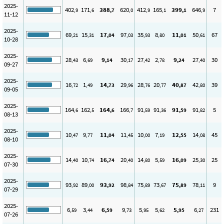
2025-
402
171
388
620
412
165
399
646
7
,9
,6
,7
,0
,9
,1
,1
,9
11-12
2025-
69
15
17
97
35
8
11
50
67
,21
,31
,04
,03
,93
,80
,01
,61
10-28
2025-
28
6
9
30
27
2
9
27
30
,43
,69
,14
,17
,42
,78
,24
,40
09-27
2025-
16
1
14
29
28
20
40
42
39
,72
,49
,73
,96
,76
,77
,87
,80
09-05
2025-
164
162
164
166
91
91
91
91
5
,6
,5
,6
,7
,59
,36
,59
,82
08-13
2025-
10
9
11
11
10
7
12
14
45
,47
,77
,04
,45
,00
,19
,55
,08
08-10
2025-
14
10
16
20
14
5
16
25
25
,40
,74
,74
,40
,80
,59
,09
,30
07-30
2025-
93
89
93
98
75
73
75
78
9
,92
,00
,92
,84
,89
,67
,89
,11
07-29
2025-
6
3
6
9
5
5
5
6
231
,59
,44
,59
,73
,95
,62
,95
,27
07-26