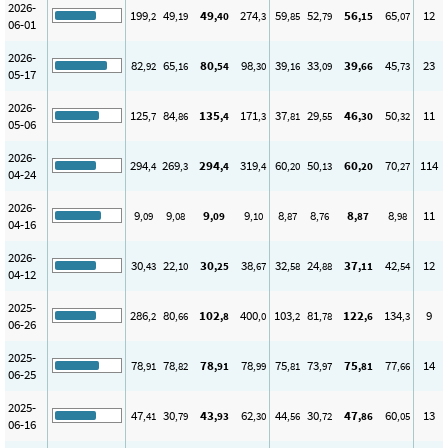
2026-
199
49
49
274
59
52
56
65
12
,2
,19
,40
,3
,85
,79
,15
,07
06-01
2026-
82
65
80
98
39
33
39
45
23
,92
,16
,54
,30
,16
,09
,66
,73
05-17
2026-
125
84
135
171
37
29
46
50
11
,7
,86
,4
,3
,81
,55
,30
,32
05-06
2026-
294
269
294
319
60
50
60
70
114
,4
,3
,4
,4
,20
,13
,20
,27
04-24
2026-
9
9
9
9
8
8
8
8
11
,09
,08
,09
,10
,87
,76
,87
,98
04-16
2026-
30
22
30
38
32
24
37
42
12
,43
,10
,25
,67
,58
,88
,11
,54
04-12
2025-
286
80
102
400
103
81
122
134
9
,2
,66
,8
,0
,2
,78
,6
,3
06-26
2025-
78
78
78
78
75
73
75
77
14
,91
,82
,91
,99
,81
,97
,81
,66
06-25
2025-
47
30
43
62
44
30
47
60
13
,41
,79
,93
,30
,56
,72
,86
,05
06-16