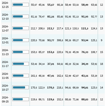
2024-
55
45
55
66
58
53
58
63
12
,67
,06
,67
,28
,49
,33
,49
,65
12-25
2024-
81
76
81
85
91
91
91
92
13
,16
,47
,16
,85
,95
,13
,95
,77
12-10
2024-
212
208
212
217
121
118
121
124
13
,7
,0
,7
,4
,3
,3
,3
,3
12-07
2024-
220
70
93
306
98
69
93
125
9
,5
,88
,77
,8
,26
,27
,94
,1
12-01
2024-
153
85
153
220
76
45
76
106
15
,0
,37
,0
,6
,33
,99
,33
,7
11-23
2024-
53
34
37
64
46
32
34
53
18
,43
,14
,01
,52
,19
,56
,39
,92
11-17
2024-
161
46
47
162
52
42
43
53
13
,5
,30
,41
,6
,99
,87
,16
,29
11-05
2024-
170
122
170
218
94
66
94
123
14
,5
,9
,5
,1
,81
,59
,81
,0
10-27
2024-
119
86
119
152
88
71
88
105
12
,6
,71
,6
,5
,83
,86
,83
,8
09-25