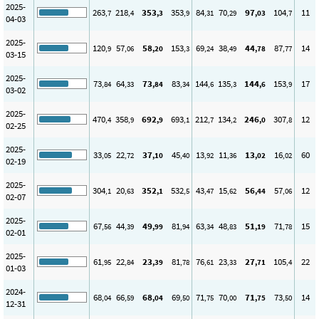
2025-
263
218
353
353
84
70
97
104
11
,7
,4
,3
,9
,31
,29
,03
,7
04-03
2025-
120
57
58
153
69
38
44
87
14
,9
,06
,20
,3
,24
,49
,78
,77
03-15
2025-
73
64
73
83
144
135
144
153
17
,84
,33
,84
,34
,6
,3
,6
,9
03-02
2025-
470
358
692
693
212
134
246
307
12
,4
,9
,9
,1
,7
,2
,0
,8
02-25
2025-
33
22
37
45
13
11
13
16
60
,05
,72
,10
,40
,92
,36
,02
,02
02-19
2025-
304
20
352
532
43
15
56
57
12
,1
,63
,1
,5
,47
,62
,44
,06
02-07
2025-
67
44
49
81
63
48
51
71
15
,56
,39
,99
,94
,34
,83
,19
,78
02-01
2025-
61
22
23
81
76
23
27
105
22
,95
,84
,39
,78
,61
,33
,71
,4
01-03
2024-
68
66
68
69
71
70
71
73
14
,04
,59
,04
,50
,75
,00
,75
,50
12-31