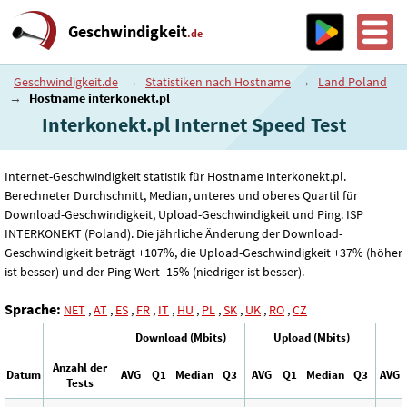
Geschwindigkeit
.de
Geschwindigkeit.de
→
Statistiken nach Hostname
→
Land Poland
→
Hostname interkonekt.pl
Interkonekt.pl Internet Speed ​​Test
Internet-Geschwindigkeit statistik für Hostname interkonekt.pl.
Berechneter Durchschnitt, Median, unteres und oberes Quartil für
Download-Geschwindigkeit, Upload-Geschwindigkeit und Ping. ISP
INTERKONEKT (Poland). Die jährliche Änderung der Download-
Geschwindigkeit beträgt +107%, die Upload-Geschwindigkeit +37% (höher
ist besser) und der Ping-Wert -15% (niedriger ist besser).
Sprache:
NET
,
AT
,
ES
,
FR
,
IT
,
HU
,
PL
,
SK
,
UK
,
RO
,
CZ
Download (Mbits)
Upload (Mbits)
Anzahl der
Datum
AVG
Q1
Median
Q3
AVG
Q1
Median
Q3
AVG
Tests