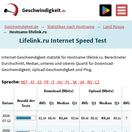
Geschwindigkeit
.de
Geschwindigkeit.de
→
Statistiken nach Hostname
→
Land Russia
→
Hostname lifelink.ru
Lifelink.ru Internet Speed ​​Test
Internet-Geschwindigkeit statistik für Hostname lifelink.ru. Berechneter
Durchschnitt, Median, unteres und oberes Quartil für Download-
Geschwindigkeit, Upload-Geschwindigkeit und Ping.
Sprache:
NET
,
AT
,
ES
,
FR
,
IT
,
HU
,
PL
,
SK
,
UK
,
RO
,
CZ
Download (Mbits)
Upload (Mbits)
Anzahl der
Datum
AVG
Q1
Median
Q3
AVG
Q1
Median
Q3
AVG
Tests
2026-
81
68
81
93
89
88
89
89
7
,09
,49
,04
,64
,45
,92
,28
,81
07-12
2026-