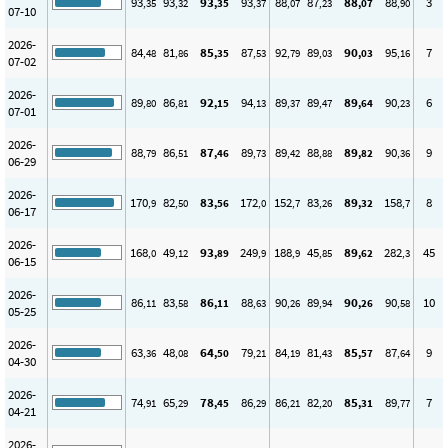
93
93
93
93
88
87
88
88
3
,35
,32
,35
,37
,07
,23
,07
,90
07-10
2026-
84
81
85
87
92
89
90
95
7
,48
,86
,35
,53
,79
,03
,03
,16
07-02
2026-
89
86
92
94
89
89
89
90
6
,80
,81
,15
,13
,37
,47
,64
,23
07-01
2026-
88
86
87
89
89
88
89
90
9
,79
,51
,46
,73
,42
,88
,82
,36
06-29
2026-
170
82
83
172
152
83
89
158
8
,9
,50
,56
,0
,7
,26
,32
,7
06-17
2026-
168
49
93
249
188
45
89
282
45
,0
,12
,89
,9
,9
,85
,62
,3
06-15
2026-
86
83
86
88
90
89
90
90
10
,11
,58
,11
,63
,26
,94
,26
,58
05-25
2026-
63
48
64
79
84
81
85
87
9
,36
,08
,50
,21
,19
,43
,57
,64
04-30
2026-
74
65
78
86
86
82
85
89
7
,91
,29
,45
,29
,21
,20
,31
,77
04-21
2026-