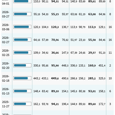
110
90
94
94
140
83
89
89
8
,0
,11
,31
,31
,9
,69
,61
,69
04-01
2026-
55
54
55
55
63
61
63
64
8
,15
,33
,15
,97
,08
,19
,08
,96
03-27
2026-
120
104
120
136
113
98
113
129
16
,3
,0
,3
,7
,9
,79
,9
,1
03-06
2026-
64
57
70
76
51
23
55
84
16
,15
,89
,56
,82
,97
,10
,58
,45
02-27
2026-
109
34
36
147
67
24
29
91
11
,0
,92
,66
,0
,39
,65
,57
,23
02-25
2026-
330
95
95
448
336
133
160
451
2
,8
,85
,90
,3
,0
,1
,9
,4
02-20
2026-
443
433
449
490
266
156
285
325
10
,2
,1
,6
,6
,8
,2
,1
,0
02-18
2026-
148
83
89
154
145
80
93
158
6
,4
,42
,10
,1
,5
,38
,01
,1
01-13
2025-
162
93
94
196
144
89
89
172
3
,1
,78
,21
,4
,9
,53
,60
,7
11-27
2025-