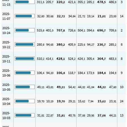
311
205
320
421
355
285
478
486
3
,5
,7
,2
,6
,2
,2
,5
,9
11-15
2025-
32
30
32
34
21
19
21
23
14
,80
,68
,72
,84
,72
,14
,01
,59
11-07
2025-
515
401
707
726
504
394
696
709
2
,8
,0
,8
,6
,1
,6
,7
,8
10-24
2025-
280
94
380
405
225
94
236
285
8
,8
,65
,2
,9
,6
,27
,7
,2
10-22
2025-
510
414
428
524
424
305
364
483
8
,2
,1
,1
,2
,1
,4
,7
,3
10-11
2025-
106
94
106
118
184
173
184
194
9
,4
,20
,4
,7
,4
,9
,4
,9
10-06
2025-
49
43
49
54
44
41
44
47
10
,11
,81
,11
,42
,32
,04
,32
,60
10-05
2025-
19
10
19
29
15
7
15
23
24
,70
,19
,70
,21
,62
,94
,62
,31
10-04
2025-
31
22
31
40
37
29
37
44
13
,81
,87
,81
,75
,08
,95
,08
,21
10-03