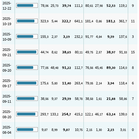
2025-
78
25
39
111
80
27
52
119
9
,06
,73
,74
,2
,61
,98
,53
,2
12-22
2025-
323
5
322
641
181
0
181
361
11
,9
,44
,7
,1
,4
,86
,1
,7
10-19
2025-
155
2
3
232
91
4
9
137
3
,3
,37
,19
,2
,77
,84
,59
,6
10-09
2025-
44
8
38
80
49
2
38
91
15
,74
,62
,65
,11
,75
,57
,97
,33
09-21
2025-
77
48
91
112
76
45
89
114
8
,05
,48
,22
,7
,56
,45
,30
,0
09-20
2025-
175
5
11
263
79
2
3
118
6
,6
,80
,40
,4
,05
,14
,94
,4
09-17
2025-
38
9
29
58
38
1
21
58
7
,56
,37
,59
,78
,58
,61
,88
,86
09-11
2025-
293
133
254
415
122
46
63
139
8
,7
,2
,7
,2
,1
,17
,14
,0
08-20
2025-
9
8
9
10
2
1
2
3
0
,87
,99
,87
,75
,15
,30
,15
,01
08-04