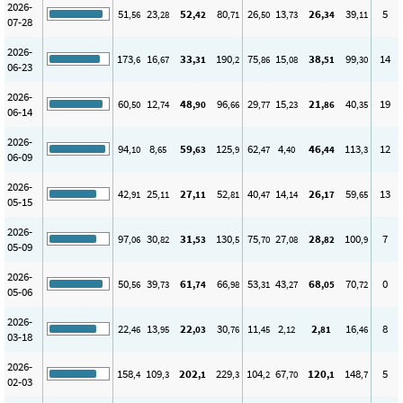
2026-
51
23
52
80
26
13
26
39
5
,56
,28
,42
,71
,50
,73
,34
,11
07-28
2026-
173
16
33
190
75
15
38
99
14
,6
,67
,31
,2
,86
,08
,51
,30
06-23
2026-
60
12
48
96
29
15
21
40
19
,50
,74
,90
,66
,77
,23
,86
,35
06-14
2026-
94
8
59
125
62
4
46
113
12
,10
,65
,63
,9
,47
,40
,44
,3
06-09
2026-
42
25
27
52
40
14
26
59
13
,91
,11
,11
,81
,47
,14
,17
,65
05-15
2026-
97
30
31
130
75
27
28
100
7
,06
,82
,53
,5
,70
,08
,82
,9
05-09
2026-
50
39
61
66
53
43
68
70
0
,56
,73
,74
,98
,31
,27
,05
,72
05-06
2026-
22
13
22
30
11
2
2
16
8
,46
,95
,03
,76
,45
,12
,81
,46
03-18
2026-
158
109
202
229
104
67
120
148
5
,4
,3
,1
,3
,2
,70
,1
,7
02-03