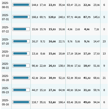
2025-
144
17
22
35
63
21
22
23
6
,8
,43
,55
,54
,47
,21
,36
,06
08-01
2025-
166
69
120
240
97
44
87
145
5
,8
,71
,0
,5
,72
,85
,75
,6
07-31
2025-
15
15
15
16
4
2
4
7
0
,93
,78
,93
,08
,96
,63
,96
,28
07-22
2025-
16
9
16
22
9
5
9
14
23
,27
,72
,08
,71
,76
,05
,76
,47
07-20
2025-
13
8
15
18
17
16
17
17
13
,16
,68
,66
,89
,19
,84
,19
,53
07-10
2025-
98
22
26
138
39
17
18
51
9
,30
,69
,53
,0
,93
,82
,97
,55
06-22
2025-
42
26
30
52
52
30
41
68
21
,38
,64
,59
,23
,39
,63
,32
,61
05-28
2025-
44
15
27
64
40
16
31
59
8
,27
,10
,36
,99
,50
,54
,10
,76
05-23
2025-
116
35
52
166
63
26
49
94
6
,7
,01
,80
,4
,48
,03
,69
,04
05-16