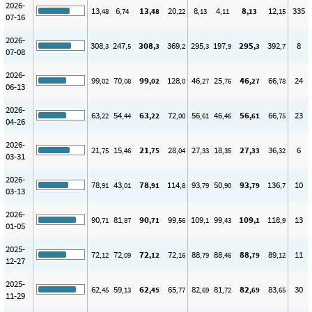
2026-
13
6
13
20
8
4
8
12
335
,48
,74
,48
,22
,13
,11
,13
,15
07-16
2026-
308
247
308
369
295
197
295
392
8
,3
,5
,3
,2
,3
,9
,3
,7
07-08
2026-
99
70
99
128
46
25
46
66
24
,02
,08
,02
,0
,27
,76
,27
,78
06-13
2026-
63
54
63
72
56
46
56
66
23
,22
,44
,22
,00
,61
,46
,61
,75
04-26
2026-
21
15
21
28
27
18
27
36
6
,75
,46
,75
,04
,33
,35
,33
,32
03-31
2026-
78
43
78
114
93
50
93
136
10
,91
,01
,91
,8
,79
,90
,79
,7
03-13
2026-
90
81
90
99
109
99
109
118
13
,71
,87
,71
,56
,1
,43
,1
,9
01-05
2025-
72
72
72
72
88
88
88
89
11
,12
,09
,12
,16
,79
,46
,79
,12
12-27
2025-
62
59
62
65
82
81
82
83
30
,45
,13
,45
,77
,69
,72
,69
,65
11-29