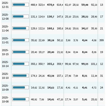
2025-
466
323
470
614
61
28
59
92
13
,9
,4
,9
,4
,07
,32
,48
,23
12-31
2025-
131
114
130
147
25
23
28
28
17
,3
,9
,7
,5
,10
,01
,52
,90
12-08
2025-
129
112
160
160
24
19
34
35
21
,0
,8
,1
,8
,82
,01
,17
,30
11-04
2025-
35
22
38
50
3
3
4
4
399
,82
,69
,18
,12
,90
,78
,04
,08
11-01
2025-
20
19
20
21
8
8
8
8
19
,40
,27
,40
,52
,04
,04
,04
,05
10-15
2025-
355
350
355
359
99
97
99
101
12
,2
,7
,2
,7
,55
,92
,55
,2
10-14
2025-
174
24
43
157
27
7
8
11
31
,3
,26
,58
,1
,96
,69
,51
,34
10-10
2025-
14
11
14
17
4
4
4
4
24
,62
,92
,62
,32
,41
,11
,41
,72
10-09
2025-
46
7
14
47
17
3
5
25
50
,92
,08
,41
,20
,74
,57
,41
,02
10-08