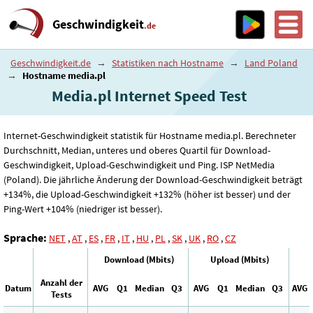
Geschwindigkeit
.de
Geschwindigkeit.de
→
Statistiken nach Hostname
→
Land Poland
→
Hostname media.pl
Media.pl Internet Speed ​​Test
Internet-Geschwindigkeit statistik für Hostname media.pl. Berechneter
Durchschnitt, Median, unteres und oberes Quartil für Download-
Geschwindigkeit, Upload-Geschwindigkeit und Ping. ISP NetMedia
(Poland). Die jährliche Änderung der Download-Geschwindigkeit beträgt
+134%, die Upload-Geschwindigkeit +132% (höher ist besser) und der
Ping-Wert +104% (niedriger ist besser).
Sprache:
NET
,
AT
,
ES
,
FR
,
IT
,
HU
,
PL
,
SK
,
UK
,
RO
,
CZ
Download (Mbits)
Upload (Mbits)
Anzahl der
Datum
AVG
Q1
Median
Q3
AVG
Q1
Median
Q3
AVG
Tests