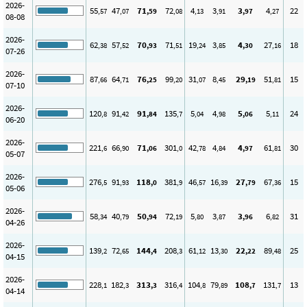
2026-
55
47
71
72
4
3
3
4
22
,57
,07
,59
,08
,13
,91
,97
,27
08-08
2026-
62
57
70
71
19
3
4
27
18
,38
,52
,93
,51
,24
,85
,30
,16
07-26
2026-
87
64
76
99
31
8
29
51
15
,66
,71
,25
,20
,07
,45
,19
,81
07-10
2026-
120
91
91
135
5
4
5
5
24
,8
,42
,84
,7
,04
,98
,06
,11
06-20
2026-
221
66
71
301
42
4
4
61
30
,6
,90
,06
,0
,78
,84
,97
,81
05-07
2026-
276
91
118
381
46
16
27
67
15
,5
,93
,0
,9
,57
,39
,79
,36
05-06
2026-
58
40
50
72
5
3
3
6
31
,34
,79
,94
,19
,80
,87
,96
,82
04-26
2026-
139
72
144
208
61
13
22
89
25
,2
,65
,4
,3
,12
,30
,22
,48
04-15
2026-
228
182
313
316
104
79
108
131
13
,1
,3
,3
,4
,8
,89
,7
,7
04-14