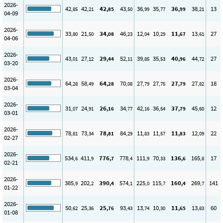
2026-
42
42
42
43
36
35
36
38
13
,85
,21
,85
,50
,99
,77
,99
,21
04-09
2026-
33
21
34
46
12
10
11
13
27
,80
,50
,08
,23
,04
,29
,67
,61
04-06
2026-
43
27
29
52
39
35
40
44
27
,01
,12
,44
,11
,85
,53
,96
,72
03-20
2026-
64
58
64
70
27
27
27
27
18
,28
,49
,28
,08
,79
,75
,79
,82
03-04
2026-
31
24
26
34
42
36
37
45
12
,07
,91
,16
,77
,16
,54
,79
,60
03-01
2026-
78
73
78
84
11
11
11
12
22
,81
,34
,81
,29
,83
,57
,83
,09
02-27
2026-
534
411
776
778
111
70
136
165
17
,6
,9
,7
,4
,9
,33
,6
,8
02-21
2026-
385
202
390
574
225
115
160
269
141
,9
,2
,4
,1
,0
,7
,4
,7
01-22
2026-
50
25
25
93
13
10
11
13
60
,62
,36
,76
,43
,74
,30
,65
,83
01-08