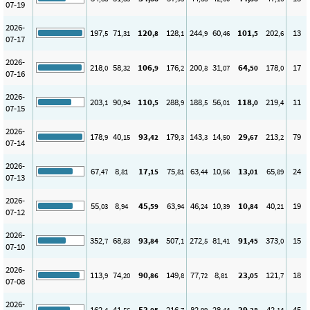
07-19
2026-
197
71
120
128
244
60
101
202
13
,5
,31
,8
,1
,9
,46
,5
,6
07-17
2026-
218
58
106
176
200
31
64
178
17
,0
,32
,9
,2
,8
,07
,50
,0
07-16
2026-
203
90
110
288
188
56
118
219
11
,1
,94
,5
,9
,5
,01
,0
,4
07-15
2026-
178
40
93
179
143
14
29
213
79
,9
,15
,42
,3
,3
,50
,67
,2
07-14
2026-
67
8
17
75
63
10
13
65
24
,47
,81
,15
,81
,44
,56
,01
,89
07-13
2026-
55
8
45
63
46
10
10
40
19
,03
,94
,59
,94
,24
,39
,84
,21
07-12
2026-
352
68
93
507
272
81
91
373
15
,7
,83
,84
,1
,5
,41
,45
,0
07-10
2026-
113
74
90
149
77
8
23
121
18
,9
,20
,86
,8
,72
,81
,05
,7
07-08
2026-
162
41
53
216
82
28
29
42
45