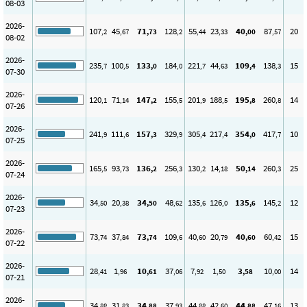
08-03
2026-
107
45
71
128
55
23
40
87
20
,2
,67
,73
,2
,44
,33
,00
,57
08-02
2026-
235
100
133
184
221
44
109
138
15
,7
,5
,0
,0
,7
,63
,4
,3
07-30
2026-
120
71
147
155
201
188
195
260
14
,1
,14
,2
,5
,9
,5
,8
,8
07-26
2026-
241
111
157
329
305
217
354
417
10
,9
,6
,3
,9
,4
,4
,0
,7
07-25
2026-
165
93
136
256
130
14
50
260
25
,5
,73
,2
,3
,2
,18
,14
,3
07-24
2026-
34
20
34
48
135
126
135
145
12
,50
,38
,50
,62
,6
,0
,6
,2
07-23
2026-
73
37
73
109
40
20
40
60
15
,74
,84
,74
,6
,60
,79
,60
,42
07-22
2026-
28
1
10
37
7
1
3
10
14
,41
,96
,61
,06
,92
,50
,58
,00
07-21
2026-
34
31
34
37
44
42
44
47
13
,88
,83
,88
,93
,88
,60
,88
,16