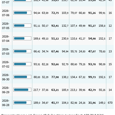
,4
,56
,05
,7
,99
,44
,28
,14
07-07
2026-
94
63
72
103
79
66
91
99
16
,54
,59
,75
,9
,07
,80
,26
,91
07-06
2026-
91
50
92
132
107
49
91
156
12
,11
,17
,41
,7
,4
,99
,27
,8
07-05
2026-
169
49
51
230
110
41
54
152
17
,6
,13
,12
,9
,8
,27
,98
,5
07-04
2026-
66
34
67
94
55
24
47
78
13
,42
,74
,46
,94
,75
,50
,07
,63
07-03
2026-
93
82
92
92
88
79
93
98
15
,31
,28
,66
,79
,60
,25
,78
,09
07-02
2026-
88
32
77
138
134
67
99
192
17
,83
,29
,98
,2
,4
,32
,73
,5
06-30
2026-
217
37
63
185
213
39
42
55
14
,7
,55
,21
,9
,2
,95
,79
,25
06-29
2026-
189
34
41
104
82
24
31
149
670
,0
,87
,77
,3
,98
,26
,96
,2
06-28