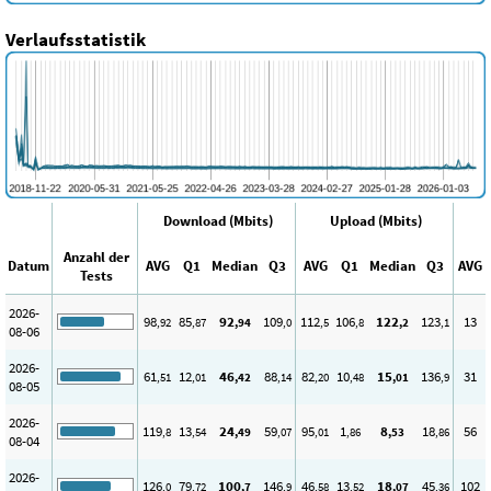
Verlaufsstatistik
Download (Mbits)
Upload (Mbits)
Anzahl der
Datum
AVG
Q1
Median
Q3
AVG
Q1
Median
Q3
AVG
Tests
2026-
98
85
92
109
112
106
122
123
13
,92
,87
,94
,0
,5
,8
,2
,1
08-06
2026-
61
12
46
88
82
10
15
136
31
,51
,01
,42
,14
,20
,48
,01
,9
08-05
2026-
119
13
24
59
95
1
8
18
56
,8
,54
,49
,07
,01
,86
,53
,86
08-04
2026-
126
79
100
146
46
13
18
45
102
,0
,72
,7
,9
,58
,52
,07
,36