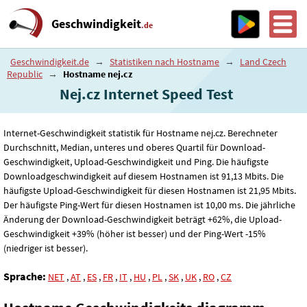
Geschwindigkeit
.de
Geschwindigkeit.de
→
Statistiken nach Hostname
→
Land Czech
Republic
→
Hostname nej.cz
Nej.cz Internet Speed ​​Test
Internet-Geschwindigkeit statistik für Hostname nej.cz. Berechneter
Durchschnitt, Median, unteres und oberes Quartil für Download-
Geschwindigkeit, Upload-Geschwindigkeit und Ping. Die häufigste
Downloadgeschwindigkeit auf diesem Hostnamen ist 91
,13
Mbits. Die
häufigste Upload-Geschwindigkeit für diesen Hostnamen ist 21
,95
Mbits.
Der häufigste Ping-Wert für diesen Hostnamen ist 10
,00
ms. Die jährliche
Änderung der Download-Geschwindigkeit beträgt +62%, die Upload-
Geschwindigkeit +39% (höher ist besser) und der Ping-Wert -15%
(niedriger ist besser).
Sprache:
NET
,
AT
,
ES
,
FR
,
IT
,
HU
,
PL
,
SK
,
UK
,
RO
,
CZ