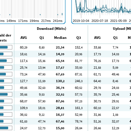
Download (Mbits)
Upload (Mb
ahl der
AVG
Q1
Median
Q3
AVG
Q1
M
ests
80
8
21
152
33
7
,29
,80
,54
,4
,88
,74
18
14
14
20
17
14
,61
,16
,39
,95
,73
,03
117
15
65
81
76
17
,6
,36
,54
,77
,25
,73
25
13
17
33
21
5
,74
,94
,67
,50
,58
,09
73
47
67
87
61
49
,24
,90
,69
,31
,71
,46
127
11
130
246
64
8
,7
,59
,2
,3
,40
,45
49
32
36
60
29
24
,85
,63
,74
,52
,78
,03
35
9
32
57
35
25
,66
,53
,92
,73
,79
,46
68
57
87
97
30
29
,07
,90
,06
,23
,73
,91
109
18
28
161
60
22
,9
,01
,81
,3
,10
,57
36
9
16
52
31
1
,02
,22
,37
,99
,86
,08
61
47
67
78
51
32
,83
,74
,46
,74
,26
,07
24
12
15
26
26
12
,57
,73
,00
,84
,66
,29