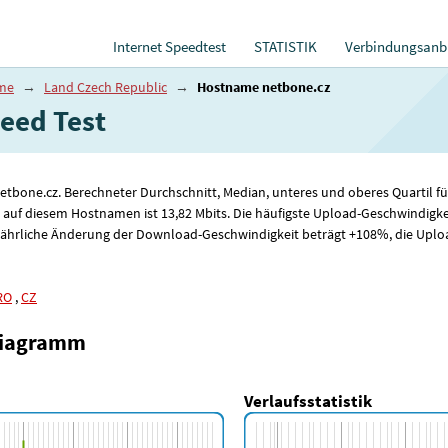
Internet Speedtest
STATISTIK
Verbindungsanbi
ame
→
Land Czech Republic
→
Hostname netbone.cz
ed ​​Test
netbone.cz. Berechneter Durchschnitt, Median, unteres und oberes Quartil
 auf diesem Hostnamen ist 13
,82
Mbits. Die häufigste Upload-Geschwindigke
jährliche Änderung der Download-Geschwindigkeit beträgt +108%, die Uploa
RO
,
CZ
diagramm
Verlaufsstatistik