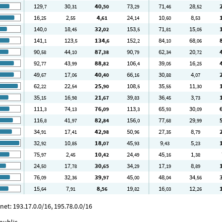
129
30
40
73
71
28
,7
,31
,50
,29
,46
,52
16
2
4
24
10
8
,25
,55
,61
,14
,60
,53
140
18
32
153
71
15
,0
,45
,02
,5
,81
,05
141
123
134
152
84
68
,1
,5
,6
,2
,10
,06
90
44
87
90
62
20
,58
,10
,38
,79
,34
,72
92
43
88
106
39
16
,77
,99
,82
,4
,05
,25
49
17
40
66
30
4
,67
,06
,40
,16
,88
,07
62
22
25
108
35
11
,22
,54
,90
,5
,55
,30
35
16
21
39
36
3
,15
,98
,67
,83
,45
,73
111
74
76
113
65
30
,3
,13
,09
,3
,93
,09
116
41
82
156
77
29
,8
,97
,84
,0
,68
,99
34
17
42
50
27
8
,91
,41
,98
,96
,35
,79
32
10
18
45
9
5
,92
,85
,07
,93
,43
,23
75
2
10
24
45
1
,97
,45
,42
,49
,16
,38
24
17
30
34
17
8
,50
,78
,65
,29
,19
,89
76
32
39
45
48
34
,09
,36
,97
,00
,04
,56
15
7
8
19
16
12
,64
,91
,56
,82
,03
,26
t: 193.17.0.0/16, 195.78.0.0/16
public