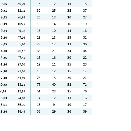
29
30
13
12
13
15
,85
,29
10
12
30
25
35
37
,71
,72
19
76
26
18
20
27
,92
,68
89
105
18
14
16
19
,19
,2
49
49
16
10
11
16
,24
,32
45
47
29
18
19
31
,36
,16
23
55
29
17
33
36
,69
,60
14
46
33
21
24
44
,70
,17
14
47
18
16
20
22
,76
,48
61
97
19
11
15
23
,86
,70
52
71
18
12
15
17
,28
,06
22
34
25
15
20
27
,10
,19
10
13
77
40
51
71
,75
,18
7
13
51
28
35
76
,68
,93
15
24
14
12
13
16
,83
,80
35
36
15
9
10
17
,01
,36
13
18
33
29
36
39
,34
,45