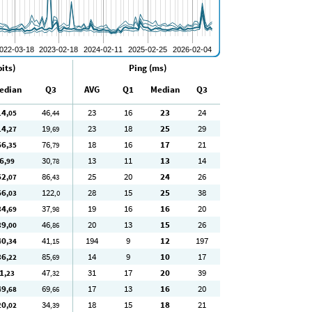
its)
Ping (ms)
edian
Q3
AVG
Q1
Median
Q3
14
46
23
16
23
24
,05
,44
14
19
23
18
25
29
,27
,69
66
76
18
16
17
21
,35
,79
6
30
13
11
13
14
,99
,78
62
86
25
20
24
26
,07
,43
66
122
28
15
25
38
,03
,0
34
37
19
16
16
20
,69
,98
39
46
20
13
15
26
,00
,86
40
41
194
9
12
197
,34
,15
36
85
14
9
10
17
,22
,69
1
47
31
17
20
39
,23
,32
49
69
17
13
16
20
,68
,66
20
34
18
15
18
21
,02
,39