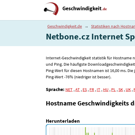
Geschwindigkeit
.de
Geschwindigkeit.de
→
Statistiken nach Hostn
Netbone.cz Internet Spe
Internet-Geschwindigkeit statistik für Hostname 
und Ping. Die häufigste Downloadgeschwindigkeit
Ping-Wert für diesen Hostnamen ist 16
,00
ms. Die 
Ping-Wert -76% (niedriger ist besser).
Sprache:
NET
,
AT
,
ES
,
FR
,
IT
,
HU
,
PL
,
SK
,
UK
,
Hostname Geschwindigkeits 
Herunterladen