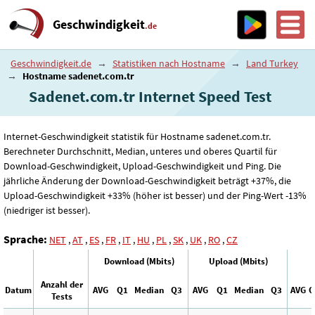
Geschwindigkeit
.de
Geschwindigkeit.de
→
Statistiken nach Hostname
→
Land Turkey
→
Hostname sadenet.com.tr
Sadenet.com.tr Internet Speed ​​Test
Internet-Geschwindigkeit statistik für Hostname sadenet.com.tr.
Berechneter Durchschnitt, Median, unteres und oberes Quartil für
Download-Geschwindigkeit, Upload-Geschwindigkeit und Ping. Die
jährliche Änderung der Download-Geschwindigkeit beträgt +37%, die
Upload-Geschwindigkeit +33% (höher ist besser) und der Ping-Wert -13%
(niedriger ist besser).
Sprache:
NET
,
AT
,
ES
,
FR
,
IT
,
HU
,
PL
,
SK
,
UK
,
RO
,
CZ
Download (Mbits)
Upload (Mbits)
P
Anzahl der
Datum
AVG
Q1
Median
Q3
AVG
Q1
Median
Q3
AVG
Q
Tests