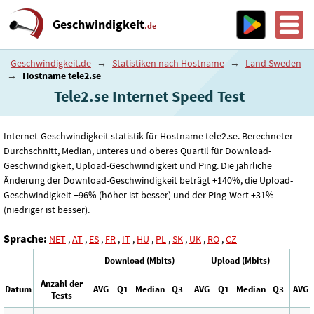
Geschwindigkeit
.de
Geschwindigkeit.de
→
Statistiken nach Hostname
→
Land Sweden
→
Hostname tele2.se
Tele2.se Internet Speed ​​Test
Internet-Geschwindigkeit statistik für Hostname tele2.se. Berechneter
Durchschnitt, Median, unteres und oberes Quartil für Download-
Geschwindigkeit, Upload-Geschwindigkeit und Ping. Die jährliche
Änderung der Download-Geschwindigkeit beträgt +140%, die Upload-
Geschwindigkeit +96% (höher ist besser) und der Ping-Wert +31%
(niedriger ist besser).
Sprache:
NET
,
AT
,
ES
,
FR
,
IT
,
HU
,
PL
,
SK
,
UK
,
RO
,
CZ
Download (Mbits)
Upload (Mbits)
Anzahl der
Datum
AVG
Q1
Median
Q3
AVG
Q1
Median
Q3
AVG
Tests