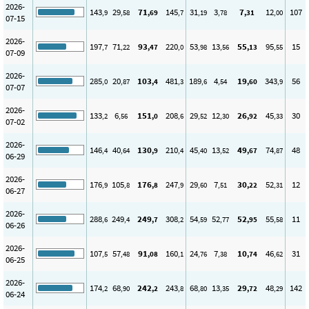
2026-
143
29
71
145
31
3
7
12
107
,9
,58
,69
,7
,19
,78
,31
,00
07-15
2026-
197
71
93
220
53
13
55
95
15
,7
,22
,47
,0
,98
,56
,13
,55
07-09
2026-
285
20
103
481
189
4
19
343
56
,0
,87
,4
,3
,6
,54
,60
,9
07-07
2026-
133
6
151
208
29
12
26
45
30
,2
,56
,0
,6
,52
,30
,92
,33
07-02
2026-
146
40
130
210
45
13
49
74
48
,4
,64
,9
,4
,40
,52
,67
,87
06-29
2026-
176
105
176
247
29
7
30
52
12
,9
,8
,8
,9
,60
,51
,22
,31
06-27
2026-
288
249
249
308
54
52
52
55
11
,6
,4
,7
,2
,59
,77
,95
,58
06-26
2026-
107
57
91
160
24
7
10
46
31
,5
,48
,08
,1
,76
,38
,74
,62
06-25
2026-
174
68
242
243
68
13
29
48
142
,2
,90
,2
,8
,80
,35
,72
,29
06-24