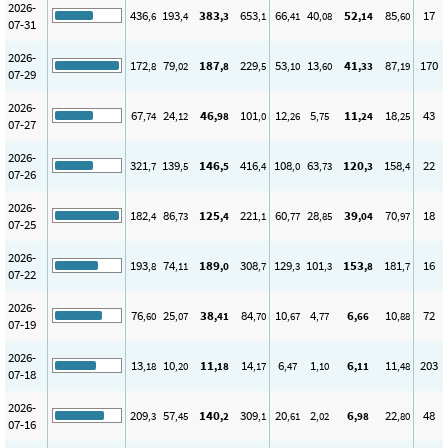
2026-
436
193
383
653
66
40
52
85
17
,6
,4
,3
,1
,41
,08
,14
,60
07-31
2026-
172
79
187
229
53
13
41
87
170
,8
,02
,8
,5
,10
,60
,33
,19
07-29
2026-
67
24
46
101
12
5
11
18
43
,74
,12
,98
,0
,26
,75
,24
,25
07-27
2026-
321
139
146
416
108
63
120
158
22
,7
,5
,5
,4
,0
,73
,3
,4
07-26
2026-
182
86
125
221
60
28
39
70
18
,4
,73
,4
,1
,77
,85
,04
,97
07-25
2026-
193
74
189
308
129
101
153
181
16
,8
,11
,0
,7
,3
,3
,8
,7
07-22
2026-
76
25
38
84
10
4
6
10
72
,60
,07
,41
,70
,67
,77
,66
,88
07-19
2026-
13
10
11
14
6
1
6
11
203
,18
,20
,18
,17
,47
,10
,11
,48
07-18
2026-
209
57
140
309
20
2
6
22
48
,3
,45
,2
,1
,61
,02
,98
,80
07-16