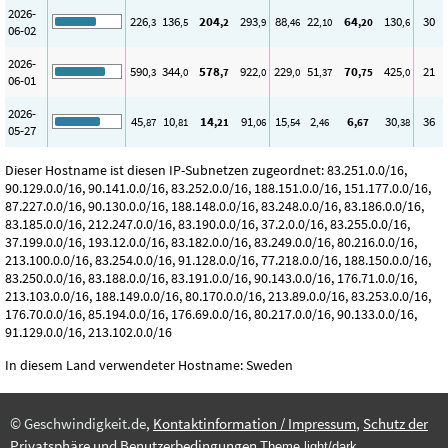
2026-
226
136
204
293
88
22
64
130
30
,3
,5
,2
,9
,46
,10
,20
,6
06-02
2026-
590
344
578
922
229
51
70
425
21
,3
,0
,7
,0
,0
,37
,75
,0
06-01
2026-
45
10
14
91
15
2
6
30
36
,87
,81
,21
,06
,54
,46
,67
,38
05-27
Dieser Hostname ist diesen IP-Subnetzen zugeordnet: 83.251.0.0/16,
90.129.0.0/16, 90.141.0.0/16, 83.252.0.0/16, 188.151.0.0/16, 151.177.0.0/16,
87.227.0.0/16, 90.130.0.0/16, 188.148.0.0/16, 83.248.0.0/16, 83.186.0.0/16,
83.185.0.0/16, 212.247.0.0/16, 83.190.0.0/16, 37.2.0.0/16, 83.255.0.0/16,
37.199.0.0/16, 193.12.0.0/16, 83.182.0.0/16, 83.249.0.0/16, 80.216.0.0/16,
213.100.0.0/16, 83.254.0.0/16, 91.128.0.0/16, 77.218.0.0/16, 188.150.0.0/16,
83.250.0.0/16, 83.188.0.0/16, 83.191.0.0/16, 90.143.0.0/16, 176.71.0.0/16,
213.103.0.0/16, 188.149.0.0/16, 80.170.0.0/16, 213.89.0.0/16, 83.253.0.0/16,
176.70.0.0/16, 85.194.0.0/16, 176.69.0.0/16, 80.217.0.0/16, 90.133.0.0/16,
91.129.0.0/16, 213.102.0.0/16
In diesem Land verwendeter Hostname: Sweden
© Geschwindigkeit.de,
Kontaktinformation / Impressum
,
Schutz der
Privatsphäre und Benutzerbedingungen
Theme light/dark