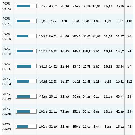
2026-
125
43
50
234
30
13
16
36
45
,5
,52
,14
,2
,34
,02
,19
,16
06-23
2026-
3
2
2
6
1
1
1
1
118
,88
,25
,38
,61
,45
,08
,69
,87
06-21
2026-
158
64
65
205
36
29
51
51
28
,2
,32
,66
,8
,88
,63
,37
,37
06-19
2026-
118
15
26
145
138
2
10
180
74
,1
,13
,12
,1
,5
,00
,94
,7
06-18
2026-
98
14
22
137
21
2
16
38
37
,19
,72
,84
,2
,79
,82
,12
,34
06-16
2026-
30
12
18
36
10
3
8
15
132
,86
,73
,17
,29
,55
,23
,29
,61
06-14
2026-
45
25
33
76
34
6
11
63
23
,54
,02
,75
,59
,26
,10
,59
,77
06-09
2026-
101
21
73
152
32
8
18
42
23
,2
,22
,26
,1
,12
,86
,29
,69
06-08
2026-
102
32
55
150
11
5
8
16
44
,9
,19
,75
,1
,63
,44
,43
,22
06-03