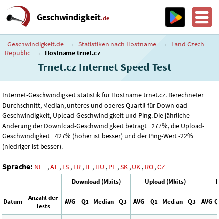
Geschwindigkeit
.de
Geschwindigkeit.de
→
Statistiken nach Hostname
→
Land Czech
Republic
→
Hostname trnet.cz
Trnet.cz Internet Speed ​​Test
Internet-Geschwindigkeit statistik für Hostname trnet.cz. Berechneter
Durchschnitt, Median, unteres und oberes Quartil für Download-
Geschwindigkeit, Upload-Geschwindigkeit und Ping. Die jährliche
Änderung der Download-Geschwindigkeit beträgt +277%, die Upload-
Geschwindigkeit +427% (höher ist besser) und der Ping-Wert -22%
(niedriger ist besser).
Sprache:
NET
,
AT
,
ES
,
FR
,
IT
,
HU
,
PL
,
SK
,
UK
,
RO
,
CZ
Download (Mbits)
Upload (Mbits)
P
Anzahl der
Datum
AVG
Q1
Median
Q3
AVG
Q1
Median
Q3
AVG
Q
Tests