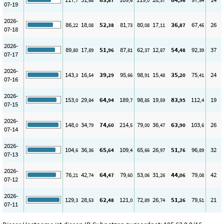
,7
,88
,87
,6
,0
,37
,96
,54
07-19
2026-
86
18
52
81
80
17
36
67
26
,22
,08
,38
,73
,08
,11
,87
,45
07-18
2026-
89
17
51
87
62
12
54
92
37
,80
,89
,96
,81
,37
,87
,48
,39
07-17
2026-
143
16
39
95
98
15
35
75
24
,3
,54
,29
,66
,91
,48
,20
,41
07-16
2026-
153
29
64
189
98
19
83
112
19
,0
,84
,94
,7
,85
,59
,95
,4
07-15
2026-
148
34
74
214
79
36
63
103
26
,0
,79
,60
,5
,00
,47
,90
,6
07-14
2026-
104
36
65
109
65
26
51
96
32
,6
,36
,64
,4
,66
,97
,76
,89
07-13
2026-
76
42
64
79
53
31
44
79
42
,21
,74
,47
,60
,06
,26
,06
,08
07-12
2026-
129
28
62
121
72
26
51
79
21
,3
,53
,48
,0
,89
,74
,26
,51
07-11