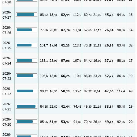
07-28
2026-
83
13
62
112
60
21
45
94
16
,32
,41
,44
,6
,73
,66
,78
,06
07-27
2026-
77
26
47
91
52
12
26
90
14
,96
,83
,74
,34
,65
,17
,04
,96
07-26
2026-
101
17
41
118
70
11
26
83
32
,7
,03
,23
,2
,15
,33
,86
,48
07-25
2026-
133
23
67
167
64
16
37
88
17
,1
,96
,08
,6
,72
,80
,75
,08
07-24
2026-
106
18
66
110
86
23
52
86
19
,6
,82
,25
,0
,49
,79
,22
,86
07-23
2026-
99
18
50
135
87
8
47
117
49
,52
,30
,23
,0
,27
,14
,00
,4
07-22
2026-
84
22
41
74
49
21
33
85
19
,85
,60
,44
,48
,30
,19
,84
,45
07-21
2026-
85
31
53
91
70
26
49
92
20
,06
,94
,47
,88
,70
,52
,15
,96
07-20
2026-
117
31
83
109
119
28
84
97
14