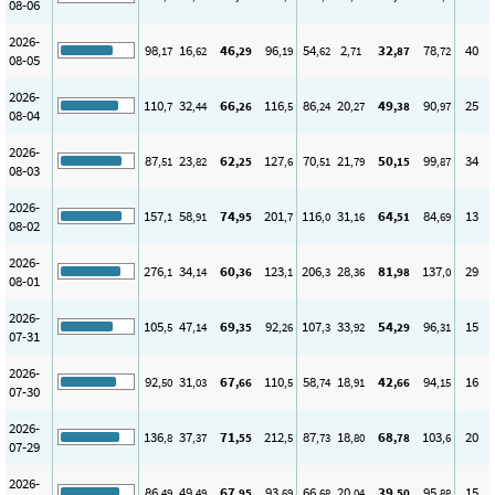
08-06
2026-
98
16
46
96
54
2
32
78
40
,17
,62
,29
,19
,62
,71
,87
,72
08-05
2026-
110
32
66
116
86
20
49
90
25
,7
,44
,26
,5
,24
,27
,38
,97
08-04
2026-
87
23
62
127
70
21
50
99
34
,51
,82
,25
,6
,51
,79
,15
,87
08-03
2026-
157
58
74
201
116
31
64
84
13
,1
,91
,95
,7
,0
,16
,51
,69
08-02
2026-
276
34
60
123
206
28
81
137
29
,1
,14
,36
,1
,3
,36
,98
,0
08-01
2026-
105
47
69
92
107
33
54
96
15
,5
,14
,35
,26
,3
,92
,29
,31
07-31
2026-
92
31
67
110
58
18
42
94
16
,50
,03
,66
,5
,74
,91
,66
,15
07-30
2026-
136
37
71
212
87
18
68
103
20
,8
,37
,55
,5
,73
,80
,78
,6
07-29
2026-
86
49
67
93
66
20
39
95
15
,49
,49
,95
,69
,68
,04
,50
,88