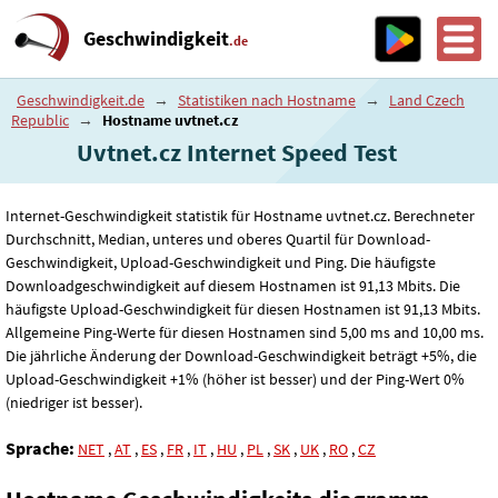
Geschwindigkeit
.de
Geschwindigkeit.de
→
Statistiken nach Hostname
→
Land Czech
Republic
→
Hostname uvtnet.cz
Uvtnet.cz Internet Speed ​​Test
Internet-Geschwindigkeit statistik für Hostname uvtnet.cz. Berechneter
Durchschnitt, Median, unteres und oberes Quartil für Download-
Geschwindigkeit, Upload-Geschwindigkeit und Ping. Die häufigste
Downloadgeschwindigkeit auf diesem Hostnamen ist 91
,13
Mbits. Die
häufigste Upload-Geschwindigkeit für diesen Hostnamen ist 91
,13
Mbits.
Allgemeine Ping-Werte für diesen Hostnamen sind 5
,00
ms and 10
,00
ms.
Die jährliche Änderung der Download-Geschwindigkeit beträgt +5%, die
Upload-Geschwindigkeit +1% (höher ist besser) und der Ping-Wert 0%
(niedriger ist besser).
Sprache:
NET
,
AT
,
ES
,
FR
,
IT
,
HU
,
PL
,
SK
,
UK
,
RO
,
CZ