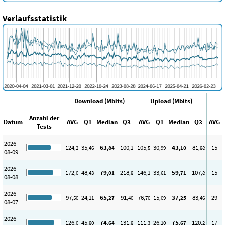
Verlaufsstatistik
Download (Mbits)
Upload (Mbits)
Anzahl der
Datum
AVG
Q1
Median
Q3
AVG
Q1
Median
Q3
AVG
Tests
2026-
124
35
63
100
105
30
43
81
15
,2
,46
,84
,1
,5
,99
,10
,88
08-09
2026-
172
48
79
218
146
33
59
107
15
,0
,43
,01
,8
,1
,61
,71
,8
08-08
2026-
97
24
65
91
76
15
37
83
29
,50
,11
,27
,40
,70
,09
,25
,46
08-07
2026-
126
45
74
131
111
26
75
120
17
,0
,80
,64
,8
,3
,10
,67
,2