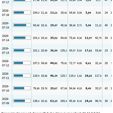
,56
,91
,30
,71
,69
,04
,39
,17
07-17
2026-
104
11
13
19
54
3
5
8
24
1
,3
,18
,11
,42
,50
,59
,84
,69
07-16
2026-
65
16
29
45
36
3
5
11
45
1
,60
,31
,47
,08
,06
,71
,98
,21
07-15
2026-
101
19
39
94
75
4
12
92
34
1
,0
,10
,92
,59
,83
,30
,97
,79
07-14
2026-
101
20
36
135
43
5
17
53
23
1
,2
,99
,99
,2
,57
,53
,61
,60
07-13
2026-
107
34
44
79
72
4
6
32
20
9
,0
,65
,81
,81
,77
,85
,61
,14
07-12
2026-
120
18
46
125
119
1
18
117
43
8
,9
,85
,39
,7
,3
,62
,02
,5
07-11
2026-
76
19
29
67
54
4
8
33
42
1
,89
,78
,67
,09
,96
,03
,49
,27
07-10
2026-
138
10
63
165
95
4
24
96
30
1
,4
,32
,25
,4
,45
,15
,20
,74
07-09