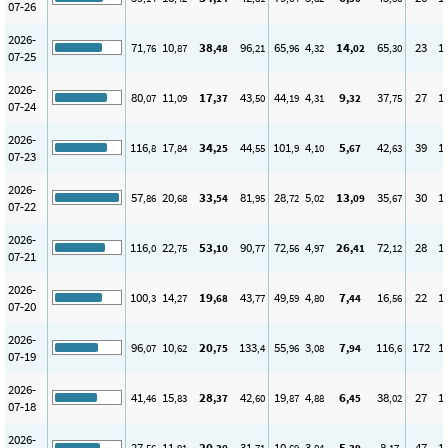
07-26
2026-
71
10
38
96
65
4
14
65
23
1
,76
,87
,48
,21
,96
,32
,02
,30
07-25
2026-
80
11
17
43
44
4
9
37
27
1
,07
,09
,37
,50
,19
,31
,32
,75
07-24
2026-
116
17
34
44
101
4
5
42
39
1
,8
,84
,25
,55
,9
,10
,67
,63
07-23
2026-
57
20
33
81
28
5
13
35
30
1
,86
,68
,54
,95
,72
,02
,09
,67
07-22
2026-
116
22
53
90
72
4
26
72
28
1
,0
,75
,10
,77
,56
,97
,41
,12
07-21
2026-
100
14
19
43
49
4
7
16
22
1
,3
,27
,68
,77
,59
,80
,44
,56
07-20
2026-
96
10
20
133
55
3
7
116
172
1
,07
,62
,75
,4
,96
,08
,94
,6
07-19
2026-
41
15
28
42
19
4
6
38
27
1
,46
,83
,37
,60
,87
,88
,45
,02
07-18
2026-
27
11
20
31
10
3
5
8
47
1