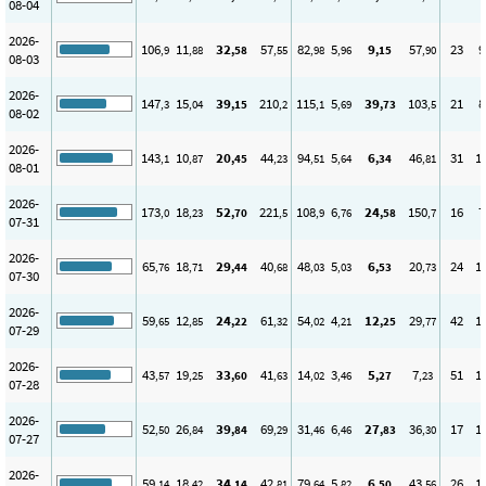
08-04
2026-
106
11
32
57
82
5
9
57
23
9
,9
,88
,58
,55
,98
,96
,15
,90
08-03
2026-
147
15
39
210
115
5
39
103
21
8
,3
,04
,15
,2
,1
,69
,73
,5
08-02
2026-
143
10
20
44
94
5
6
46
31
1
,1
,87
,45
,23
,51
,64
,34
,81
08-01
2026-
173
18
52
221
108
6
24
150
16
7
,0
,23
,70
,5
,9
,76
,58
,7
07-31
2026-
65
18
29
40
48
5
6
20
24
1
,76
,71
,44
,68
,03
,03
,53
,73
07-30
2026-
59
12
24
61
54
4
12
29
42
1
,65
,85
,22
,32
,02
,21
,25
,77
07-29
2026-
43
19
33
41
14
3
5
7
51
1
,57
,25
,60
,63
,02
,46
,27
,23
07-28
2026-
52
26
39
69
31
6
27
36
17
1
,50
,84
,84
,29
,46
,46
,83
,30
07-27
2026-
59
18
34
42
79
5
6
43
26
1
,14
,42
,14
,81
,64
,82
,50
,56