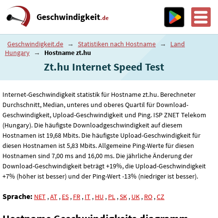
Geschwindigkeit
.de
Geschwindigkeit.de
→
Statistiken nach Hostname
→
Land
Hungary
→
Hostname zt.hu
Zt.hu Internet Speed ​​Test
Internet-Geschwindigkeit statistik für Hostname zt.hu. Berechneter
Durchschnitt, Median, unteres und oberes Quartil für Download-
Geschwindigkeit, Upload-Geschwindigkeit und Ping. ISP ZNET Telekom
(Hungary). Die häufigste Downloadgeschwindigkeit auf diesem
Hostnamen ist 19
,68
Mbits. Die häufigste Upload-Geschwindigkeit für
diesen Hostnamen ist 5
,83
Mbits. Allgemeine Ping-Werte für diesen
Hostnamen sind 7
,00
ms and 16
,00
ms. Die jährliche Änderung der
Download-Geschwindigkeit beträgt +19%, die Upload-Geschwindigkeit
+7% (höher ist besser) und der Ping-Wert -13% (niedriger ist besser).
Sprache:
NET
,
AT
,
ES
,
FR
,
IT
,
HU
,
PL
,
SK
,
UK
,
RO
,
CZ